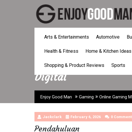
Skip
to
content
Arts & Entertainments
Automotive
Bu
Health & Fitness
Home & Kitchen Ideas
Online Gaming Men
Shopping & Product Reviews
Sports
Digital
»
»
Enjoy Good Man
Gaming
Online Gaming M
Jackclark
February 6, 2026
0 Comment
Pendahuluan