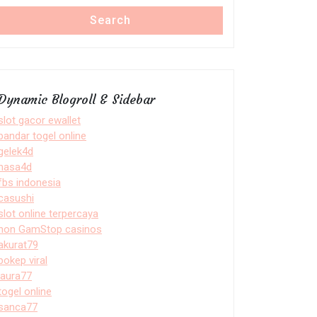
Search
Dynamic Blogroll & Sidebar
slot gacor ewallet
bandar togel online
gelek4d
nasa4d
fbs indonesia
casushi
slot online terpercaya
non GamStop casinos
akurat79
bokep viral
laura77
togel online
sanca77