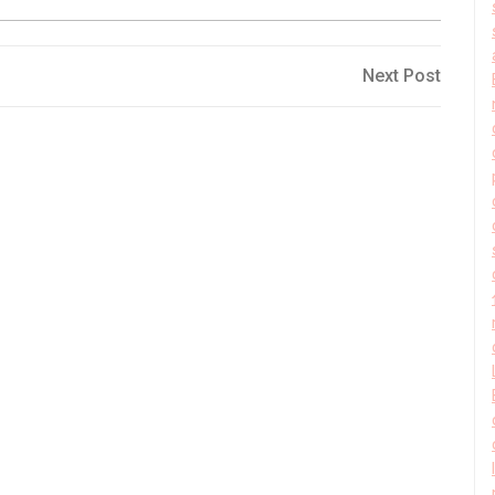
Next
Next Post
Post