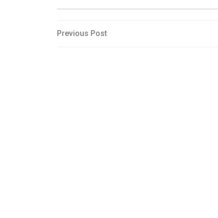
Post
Previous
Previous Post
Post
navigation