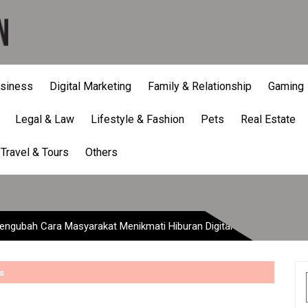
siness
Digital Marketing
Family & Relationship
Gaming
Legal & Law
Lifestyle & Fashion
Pets
Real Estate
gubah Cara Masyarakat Me
Travel & Tours
Others
engubah Cara Masyarakat Menikmati Hiburan Digital
s