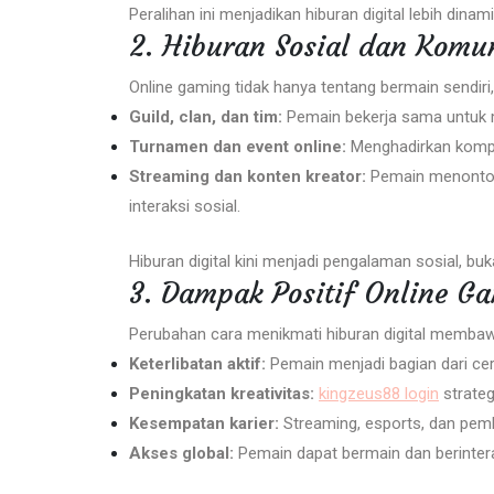
Peralihan ini menjadikan hiburan digital lebih dinam
2. Hiburan Sosial dan Komu
Online gaming tidak hanya tentang bermain sendiri
Guild, clan, dan tim:
Pemain bekerja sama untuk 
Turnamen dan event online:
Menghadirkan kompet
Streaming dan konten kreator:
Pemain menonton 
interaksi sosial.
Hiburan digital kini menjadi pengalaman sosial, buka
3. Dampak Positif Online G
Perubahan cara menikmati hiburan digital membaw
Keterlibatan aktif:
Pemain menjadi bagian dari ce
Peningkatan kreativitas:
kingzeus88 login
strateg
Kesempatan karier:
Streaming, esports, dan pemb
Akses global:
Pemain dapat bermain dan berintera