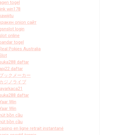
agen togel
link win178
kawijitu
кракен onion сайт
gsnslot login
slot online
bandar togel
Real Pokies Australia
Slot
suka288 daftar
api22 daftar
ブックメーカー
カジノライブ
layarkaca21
suka288 daftar
Yaar Win
Yaar Win
hút bồn cầu
hút bồn cầu
casino en ligne retrait instantané
paris sportif tennis