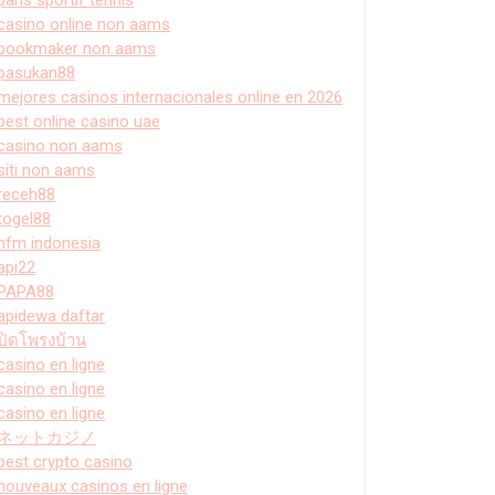
casino online non aams
bookmaker non aams
pasukan88
mejores casinos internacionales online en 2026
best online casino uae
casino non aams
siti non aams
receh88
togel88
hfm indonesia
api22
PAPA88
apidewa daftar
ปิดโพรงบ้าน
casino en ligne
casino en ligne
casino en ligne
ネットカジノ
best crypto casino
nouveaux casinos en ligne