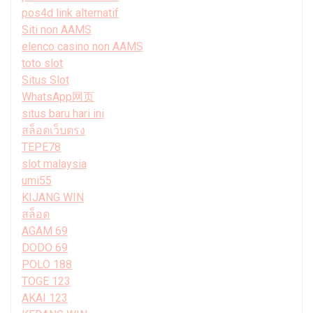
pos4d link alternatif
Siti non AAMS
elenco casino non AAMS
toto slot
Situs Slot
WhatsApp网页
situs baru hari ini
สล็อตเว็บตรง
TEPE78
slot malaysia
umi55
KIJANG WIN
สล็อต
AGAM 69
DODO 69
POLO 188
TOGE 123
AKAI 123