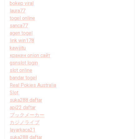
bokep viral
laura77
togel online
sanca77
agen togel
link win178
kawijitu
кракен onion сайт
gsnslot login
slot online
bandar togel
Real Pokies Australia
Slot
suka288 daftar
api22 daftar
ブックメーカー
カジノライブ
layarkaca21
suka288 daftar