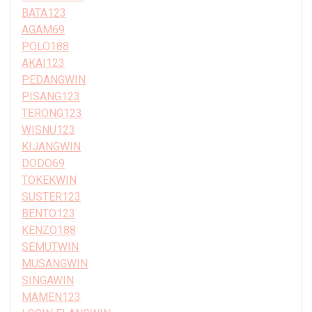
BATA123
AGAM69
POLO188
AKAI123
PEDANGWIN
PISANG123
TERONG123
WISNU123
KIJANGWIN
DODO69
TOKEKWIN
SUSTER123
BENTO123
KENZO188
SEMUTWIN
MUSANGWIN
SINGAWIN
MAMEN123