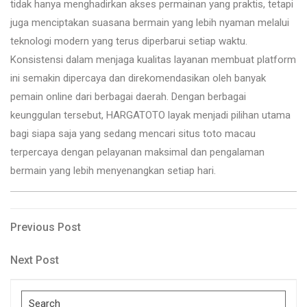
tidak hanya menghadirkan akses permainan yang praktis, tetapi
juga menciptakan suasana bermain yang lebih nyaman melalui
teknologi modern yang terus diperbarui setiap waktu.
Konsistensi dalam menjaga kualitas layanan membuat platform
ini semakin dipercaya dan direkomendasikan oleh banyak
pemain online dari berbagai daerah. Dengan berbagai
keunggulan tersebut, HARGATOTO layak menjadi pilihan utama
bagi siapa saja yang sedang mencari situs toto macau
terpercaya dengan pelayanan maksimal dan pengalaman
bermain yang lebih menyenangkan setiap hari.
Post
Previous
Previous Post
Post
navigation
Next
Next Post
Post
Search