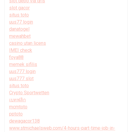
slot depo via qris
slot gacor
situs toto
uus77 login
danatogel
mewahbet
casino utan licens
IMEI check
foya88
memek sifilis
uus777 login
uus777 slot
situs toto
Crypto Sportwetten
เบทฟลิก
mcmtoto
pptoto
dewagacor138
www.stmichaelsweb.com/4-hours-part-time-job-in-