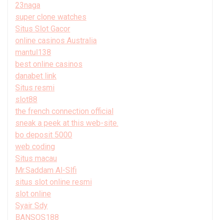
23naga
super clone watches
Situs Slot Gacor
online casinos Australia
mantul138
best online casinos
danabet link
Situs resmi
slot88
the french connection official
sneak a peek at this web-site.
bo deposit 5000
web coding
Situs macau
Mr.Saddam Al-Slfi
situs slot online resmi
slot online
Syair Sdy
BANSOS188