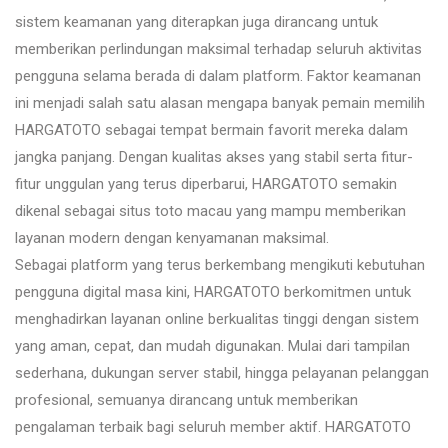
sistem keamanan yang diterapkan juga dirancang untuk
memberikan perlindungan maksimal terhadap seluruh aktivitas
pengguna selama berada di dalam platform. Faktor keamanan
ini menjadi salah satu alasan mengapa banyak pemain memilih
HARGATOTO sebagai tempat bermain favorit mereka dalam
jangka panjang. Dengan kualitas akses yang stabil serta fitur-
fitur unggulan yang terus diperbarui, HARGATOTO semakin
dikenal sebagai situs toto macau yang mampu memberikan
layanan modern dengan kenyamanan maksimal.
Sebagai platform yang terus berkembang mengikuti kebutuhan
pengguna digital masa kini, HARGATOTO berkomitmen untuk
menghadirkan layanan online berkualitas tinggi dengan sistem
yang aman, cepat, dan mudah digunakan. Mulai dari tampilan
sederhana, dukungan server stabil, hingga pelayanan pelanggan
profesional, semuanya dirancang untuk memberikan
pengalaman terbaik bagi seluruh member aktif. HARGATOTO