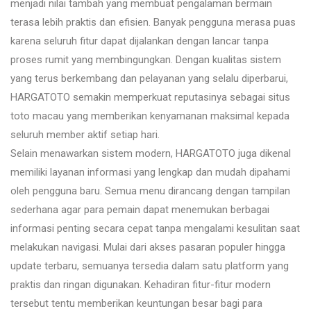
menjadi nilai tambah yang membuat pengalaman bermain
terasa lebih praktis dan efisien. Banyak pengguna merasa puas
karena seluruh fitur dapat dijalankan dengan lancar tanpa
proses rumit yang membingungkan. Dengan kualitas sistem
yang terus berkembang dan pelayanan yang selalu diperbarui,
HARGATOTO semakin memperkuat reputasinya sebagai situs
toto macau yang memberikan kenyamanan maksimal kepada
seluruh member aktif setiap hari.
Selain menawarkan sistem modern, HARGATOTO juga dikenal
memiliki layanan informasi yang lengkap dan mudah dipahami
oleh pengguna baru. Semua menu dirancang dengan tampilan
sederhana agar para pemain dapat menemukan berbagai
informasi penting secara cepat tanpa mengalami kesulitan saat
melakukan navigasi. Mulai dari akses pasaran populer hingga
update terbaru, semuanya tersedia dalam satu platform yang
praktis dan ringan digunakan. Kehadiran fitur-fitur modern
tersebut tentu memberikan keuntungan besar bagi para