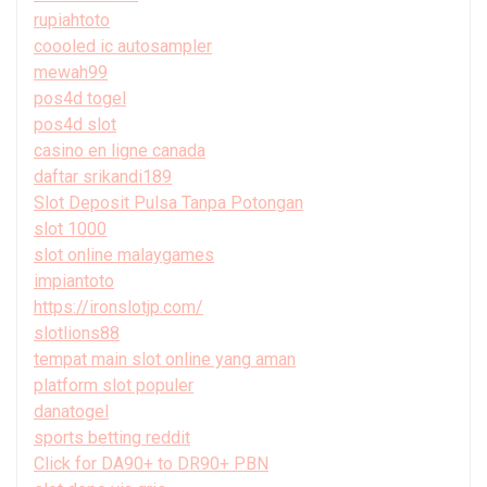
rupiahtoto
coooled ic autosampler
mewah99
pos4d togel
pos4d slot
casino en ligne canada
daftar srikandi189
Slot Deposit Pulsa Tanpa Potongan
slot 1000
slot online malaygames
impiantoto
https://ironslotjp.com/
slotlions88
tempat main slot online yang aman
platform slot populer
danatogel
sports betting reddit
Click for DA90+ to DR90+ PBN