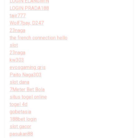
LOGIN ELANGWIN
LOGIN PRADA188
tajir777
Wolf7pay, D247
23naga
the french connection hello
slot
23naga
kw303
evosgaming qris
Paito Naga303
slot dana
7Meter Bet Bola
situs togel online
togel 4d
gobetasia
188bet login
slot gacor
pasukan88