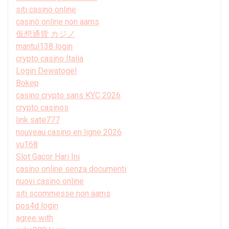
siti casino online
casinò online non aams
仮想通貨 カジノ
mantul138 login
crypto casino Italia
Login Dewatogel
Bokep
casino crypto sans KYC 2026
crypto casinos
link sate777
nouveau casino en ligne 2026
vu168
Slot Gacor Hari Ini
casino online senza documenti
nuovi casino online
siti scommesse non aams
pos4d login
agree with