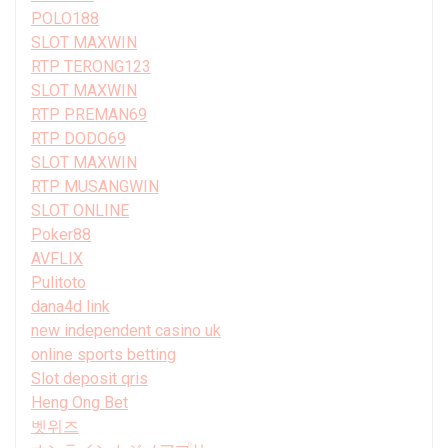
POLO188
SLOT MAXWIN
RTP TERONG123
SLOT MAXWIN
RTP PREMAN69
RTP DODO69
SLOT MAXWIN
RTP MUSANGWIN
SLOT ONLINE
Poker88
AVFLIX
Pulitoto
dana4d link
new independent casino uk
online sports betting
Slot deposit qris
Heng Ong Bet
벳위즈