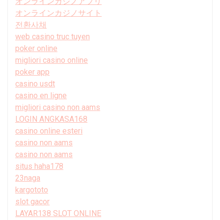
オンラインカジノアプリ
オンラインカジノサイト
전환사채
web casino truc tuyen
poker online
migliori casino online
poker app
casino usdt
casino en ligne
migliori casino non aams
LOGIN ANGKASA168
casino online esteri
casino non aams
casino non aams
situs haha178
23naga
kargototo
slot gacor
LAYAR138 SLOT ONLINE