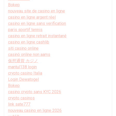
Bokep
nouveau site de casino en ligne
casino en ligne argent réel
casino en ligne sans verification
paris sportif tennis
casino en ligne retrait instantané
casino en ligne cashlib
siti casino online
casinò online non aams
仮想通貨 カジノ
mantul138 login
crypto casino Italia
Login Dewatogel
Bokep
casino crypto sans KYC 2026
crypto casinos
link sate777
nouveau casino en ligne 2026