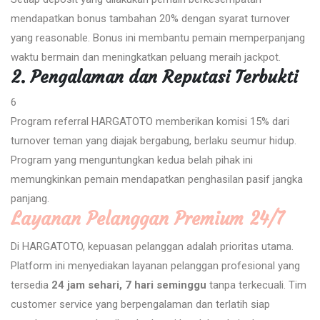
mendapatkan bonus tambahan 20% dengan syarat turnover
yang reasonable. Bonus ini membantu pemain memperpanjang
waktu bermain dan meningkatkan peluang meraih jackpot.
2. Pengalaman dan Reputasi Terbukti
6
Program referral HARGATOTO memberikan komisi 15% dari
turnover teman yang diajak bergabung, berlaku seumur hidup.
Program yang menguntungkan kedua belah pihak ini
memungkinkan pemain mendapatkan penghasilan pasif jangka
panjang.
Layanan Pelanggan Premium 24/7
Di HARGATOTO, kepuasan pelanggan adalah prioritas utama.
Platform ini menyediakan layanan pelanggan profesional yang
tersedia
24 jam sehari, 7 hari seminggu
tanpa terkecuali. Tim
customer service yang berpengalaman dan terlatih siap