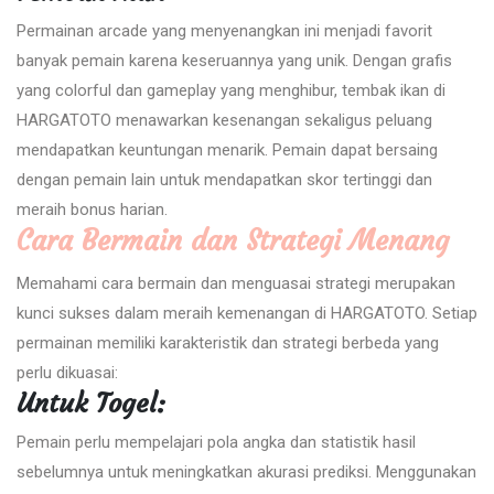
Permainan arcade yang menyenangkan ini menjadi favorit
banyak pemain karena keseruannya yang unik. Dengan grafis
yang colorful dan gameplay yang menghibur, tembak ikan di
HARGATOTO menawarkan kesenangan sekaligus peluang
mendapatkan keuntungan menarik. Pemain dapat bersaing
dengan pemain lain untuk mendapatkan skor tertinggi dan
meraih bonus harian.
Cara Bermain dan Strategi Menang
Memahami cara bermain dan menguasai strategi merupakan
kunci sukses dalam meraih kemenangan di HARGATOTO. Setiap
permainan memiliki karakteristik dan strategi berbeda yang
perlu dikuasai:
Untuk Togel:
Pemain perlu mempelajari pola angka dan statistik hasil
sebelumnya untuk meningkatkan akurasi prediksi. Menggunakan