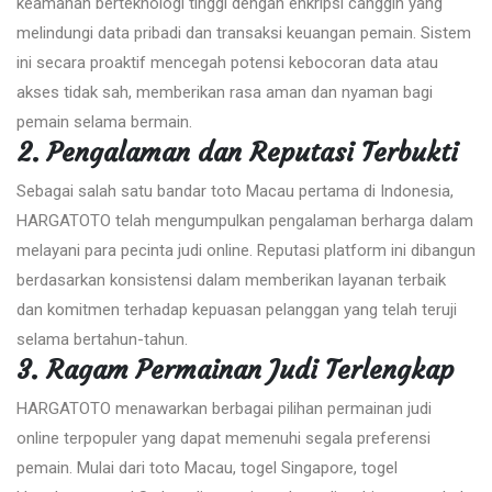
keamanan berteknologi tinggi dengan enkripsi canggih yang
melindungi data pribadi dan transaksi keuangan pemain. Sistem
ini secara proaktif mencegah potensi kebocoran data atau
akses tidak sah, memberikan rasa aman dan nyaman bagi
pemain selama bermain.
2. Pengalaman dan Reputasi Terbukti
Sebagai salah satu bandar toto Macau pertama di Indonesia,
HARGATOTO telah mengumpulkan pengalaman berharga dalam
melayani para pecinta judi online. Reputasi platform ini dibangun
berdasarkan konsistensi dalam memberikan layanan terbaik
dan komitmen terhadap kepuasan pelanggan yang telah teruji
selama bertahun-tahun.
3. Ragam Permainan Judi Terlengkap
HARGATOTO menawarkan berbagai pilihan permainan judi
online terpopuler yang dapat memenuhi segala preferensi
pemain. Mulai dari toto Macau, togel Singapore, togel