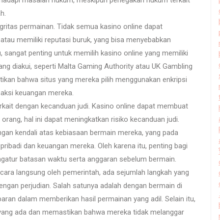
h.
ritas permainan. Tidak semua kasino online dapat
i atau memiliki reputasi buruk, yang bisa menyebabkan
, sangat penting untuk memilih kasino online yang memiliki
 yang diakui, seperti Malta Gaming Authority atau UK Gambling
tikan bahwa situs yang mereka pilih menggunakan enkripsi
saksi keuangan mereka.
rkait dengan kecanduan judi. Kasino online dapat membuat
orang, hal ini dapat meningkatkan risiko kecanduan judi.
ngan kendali atas kebiasaan bermain mereka, yang pada
ribadi dan keuangan mereka. Oleh karena itu, penting bagi
ngatur batasan waktu serta anggaran sebelum bermain.
secara langsung oleh pemerintah, ada sejumlah langkah yang
 dengan perjudian. Salah satunya adalah dengan bermain di
sparan dalam memberikan hasil permainan yang adil. Selain itu,
 yang ada dan memastikan bahwa mereka tidak melanggar