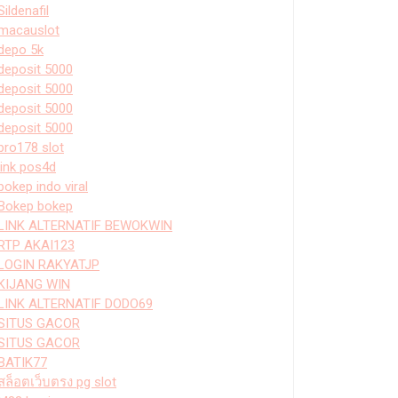
Sildenafil
macauslot
depo 5k
deposit 5000
deposit 5000
deposit 5000
deposit 5000
bro178 slot
link pos4d
bokep indo viral
Bokep bokep
LINK ALTERNATIF BEWOKWIN
RTP AKAI123
LOGIN RAKYATJP
KIJANG WIN
LINK ALTERNATIF DODO69
SITUS GACOR
SITUS GACOR
BATIK77
สล็อตเว็บตรง pg slot