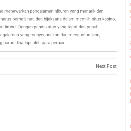
ne menawarkan pengalaman hiburan yang menarik dan
arus berhati-hati dan bijaksana dalam memilih situs kasino,
n timbul. Dengan pendekatan yang tepat dan penuh
i pengalaman yang menyenangkan dan menguntungkan,
 harus dihadapi oleh para pemain.
Next
Next Post
Post