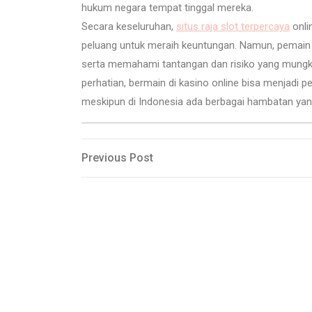
hukum negara tempat tinggal mereka.
Secara keseluruhan,
situs raja slot terpercaya
onli
peluang untuk meraih keuntungan. Namun, pemain h
serta memahami tantangan dan risiko yang mungki
perhatian, bermain di kasino online bisa menjad
meskipun di Indonesia ada berbagai hambatan yang
Post
Previous
Previous Post
Post
navigation