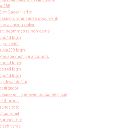
vu168
Slot Gacor Hari Ini
casino online senza documenti
nuovi casino online
siti scommesse non aams
pos4d login
agree with
suka288 login
Manage multiple accounts
pos4d login
pos4d login
pos4d login
apidewa daftar
petirgacor
casino en ligne avec bonus Belgique
slot online
sungaitoto
situs togel
Sumsel toto
clash verge