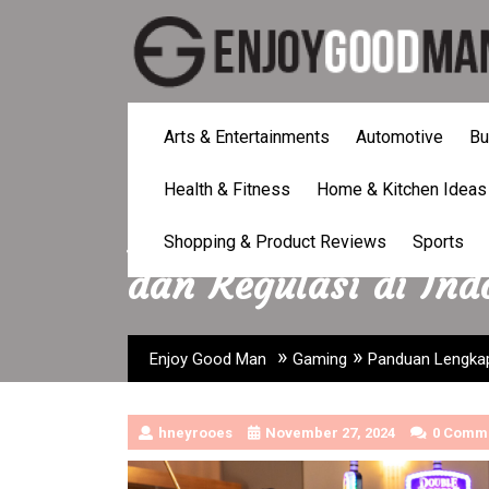
Skip
to
content
Arts & Entertainments
Automotive
Bu
Health & Fitness
Home & Kitchen Ideas
Panduan Lengkap Be
Shopping & Product Reviews
Sports
dan Regulasi di Ind
»
»
Enjoy Good Man
Gaming
Panduan Lengkap 
hneyrooes
November 27, 2024
0 Comm