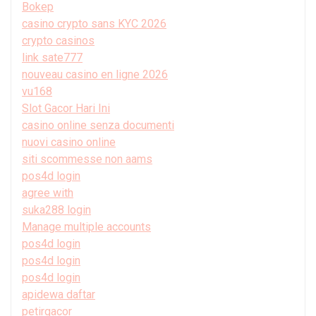
Bokep
casino crypto sans KYC 2026
crypto casinos
link sate777
nouveau casino en ligne 2026
vu168
Slot Gacor Hari Ini
casino online senza documenti
nuovi casino online
siti scommesse non aams
pos4d login
agree with
suka288 login
Manage multiple accounts
pos4d login
pos4d login
pos4d login
apidewa daftar
petirgacor