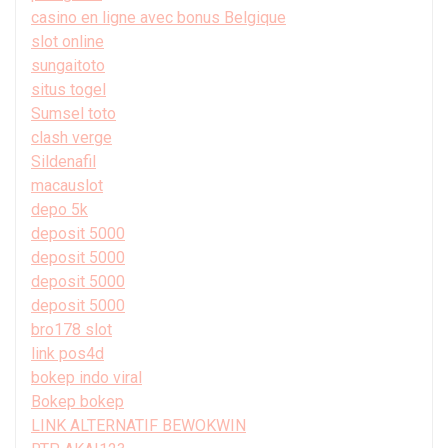
casino en ligne avec bonus Belgique
slot online
sungaitoto
situs togel
Sumsel toto
clash verge
Sildenafil
macauslot
depo 5k
deposit 5000
deposit 5000
deposit 5000
deposit 5000
bro178 slot
link pos4d
bokep indo viral
Bokep bokep
LINK ALTERNATIF BEWOKWIN