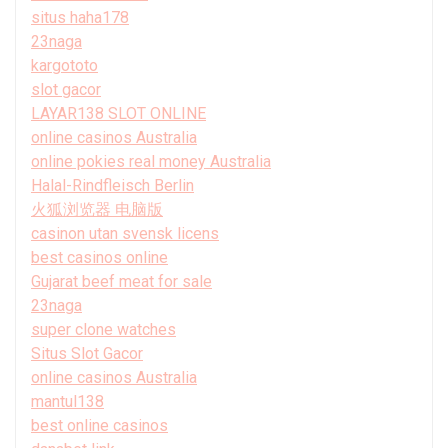
situs haha178
23naga
kargototo
slot gacor
LAYAR138 SLOT ONLINE
online casinos Australia
online pokies real money Australia
Halal-Rindfleisch Berlin
火狐浏览器 电脑版
casinon utan svensk licens
best casinos online
Gujarat beef meat for sale
23naga
super clone watches
Situs Slot Gacor
online casinos Australia
mantul138
best online casinos