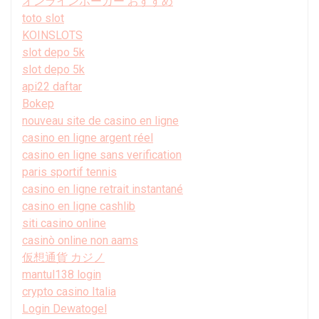
オンラインポーカー おすすめ
toto slot
KOINSLOTS
slot depo 5k
slot depo 5k
api22 daftar
Bokep
nouveau site de casino en ligne
casino en ligne argent réel
casino en ligne sans verification
paris sportif tennis
casino en ligne retrait instantané
casino en ligne cashlib
siti casino online
casinò online non aams
仮想通貨 カジノ
mantul138 login
crypto casino Italia
Login Dewatogel