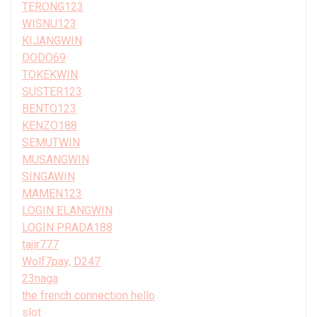
TERONG123
WISNU123
KIJANGWIN
DODO69
TOKEKWIN
SUSTER123
BENTO123
KENZO188
SEMUTWIN
MUSANGWIN
SINGAWIN
MAMEN123
LOGIN ELANGWIN
LOGIN PRADA188
tajir777
Wolf7pay, D247
23naga
the french connection hello
slot