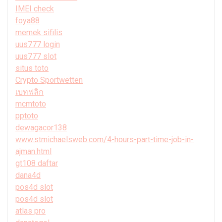
IMEI check
foya88
memek sifilis
uus777 login
uus777 slot
situs toto
Crypto Sportwetten
เบทฟลิก
mcmtoto
pptoto
dewagacor138
www.stmichaelsweb.com/4-hours-part-time-job-in-
ajman.html
gt108 daftar
dana4d
pos4d slot
pos4d slot
atlas pro