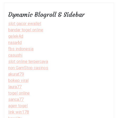
Dynamic Blogroll & Sidebar
slot gacor ewallet
bandar togel online
gelek4d
nasa4d
fbs indonesia
casushi
slot online terpercaya
non GamStop casinos
akurat79
bokep viral
laura77
togel online
sanca77
agen togel
link win178