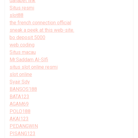
danabet link
Situs resmi
slot88
the french connection official
sneak a peek at this web-site.
bo deposit 5000
web coding
Situs macau
Mr.Saddam Al-Slfi
situs slot online resmi
slot online
Syair Sdy
BANSOS188
BATA123
AGAM69
POLO188
AKAI123
PEDANGWIN
PISANG123