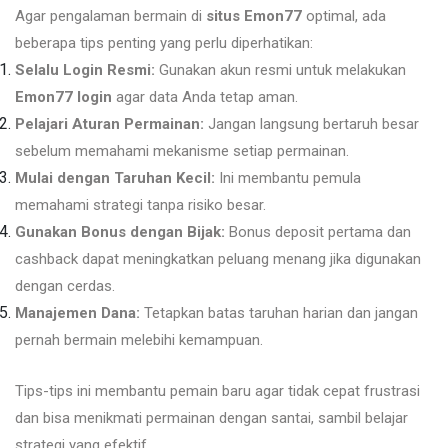
Agar pengalaman bermain di
situs Emon77
optimal, ada
beberapa tips penting yang perlu diperhatikan:
Selalu Login Resmi:
Gunakan akun resmi untuk melakukan
Emon77 login
agar data Anda tetap aman.
Pelajari Aturan Permainan:
Jangan langsung bertaruh besar
sebelum memahami mekanisme setiap permainan.
Mulai dengan Taruhan Kecil:
Ini membantu pemula
memahami strategi tanpa risiko besar.
Gunakan Bonus dengan Bijak:
Bonus deposit pertama dan
cashback dapat meningkatkan peluang menang jika digunakan
dengan cerdas.
Manajemen Dana:
Tetapkan batas taruhan harian dan jangan
pernah bermain melebihi kemampuan.
Tips-tips ini membantu pemain baru agar tidak cepat frustrasi
dan bisa menikmati permainan dengan santai, sambil belajar
strategi yang efektif.