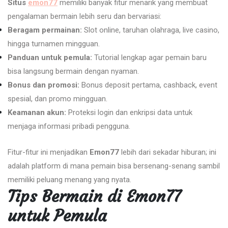
Situs
emon77
memiliki banyak fitur menarik yang membuat
pengalaman bermain lebih seru dan bervariasi:
Beragam permainan:
Slot online, taruhan olahraga, live casino,
hingga turnamen mingguan.
Panduan untuk pemula:
Tutorial lengkap agar pemain baru
bisa langsung bermain dengan nyaman.
Bonus dan promosi:
Bonus deposit pertama, cashback, event
spesial, dan promo mingguan.
Keamanan akun:
Proteksi login dan enkripsi data untuk
menjaga informasi pribadi pengguna.
Fitur-fitur ini menjadikan
Emon77
lebih dari sekadar hiburan; ini
adalah platform di mana pemain bisa bersenang-senang sambil
memiliki peluang menang yang nyata.
Tips Bermain di Emon77
untuk Pemula