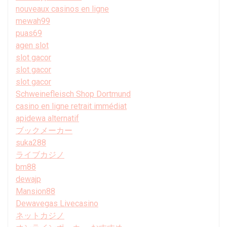
nouveaux casinos en ligne
mewah99
puas69
agen slot
slot gacor
slot gacor
slot gacor
Schweinefleisch Shop Dortmund
casino en ligne retrait immédiat
apidewa alternatif
ブックメーカー
suka288
ライブカジノ
bm88
dewajp
Mansion88
Dewavegas Livecasino
ネットカジノ