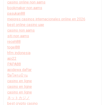
casino online non aams
bookmaker non aams
pasukan88
mejores casinos internacionales online en 2026
best online casino uae
casino non aams
siti non aams
receh88
togel88
hfm indonesia
api22
PAPA88
apidewa daftar
ปิดโพรงบ้าน
casino en ligne
casino en ligne
casino en ligne
ネットカジノ
best crypto casino