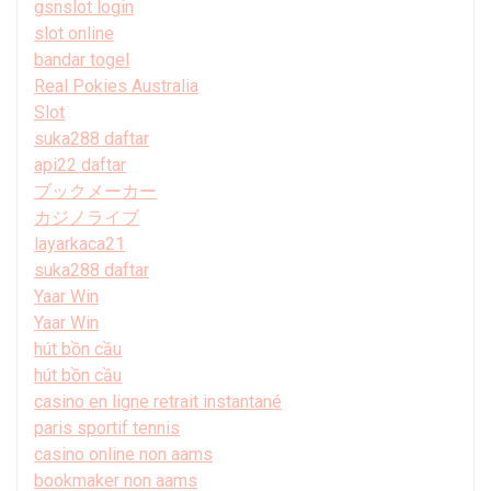
gsnslot login
slot online
bandar togel
Real Pokies Australia
Slot
suka288 daftar
api22 daftar
ブックメーカー
カジノライブ
layarkaca21
suka288 daftar
Yaar Win
Yaar Win
hút bồn cầu
hút bồn cầu
casino en ligne retrait instantané
paris sportif tennis
casino online non aams
bookmaker non aams