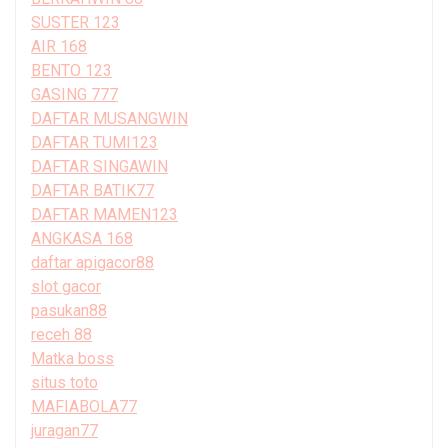
SUSTER 123
AIR 168
BENTO 123
GASING 777
DAFTAR MUSANGWIN
DAFTAR TUMI123
DAFTAR SINGAWIN
DAFTAR BATIK77
DAFTAR MAMEN123
ANGKASA 168
daftar apigacor88
slot gacor
pasukan88
receh 88
Matka boss
situs toto
MAFIABOLA77
juragan77