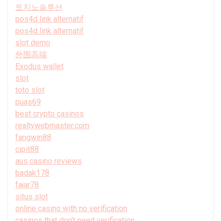
토지노솔루션
pos4d link alternatif
pos4d link alternatif
slot demo
外围高端
Exodus wallet
slot
toto slot
puas69
best crypto casinos
realtywebmaster.com
fangwin88
cipit88
aus casino reviews
badak178
fajar78
situs slot
online casino with no verification
casinos that don't need verification