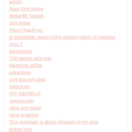
avtoto
Agen Slot Online
Mabar88 Terbaik
slot online
https://hapify.io/
jp mendadak muncul bikin pemain heboh di mahjong
wins 3
alexistogel
168 games asia toto
tokektoto daftar
pokerboya
slot deposit dana
Satta king
RTP RAKYATJP
sinolea.com
situs slot gacor
situs emakbet
This webpage is about strippers in my area
bokep indo