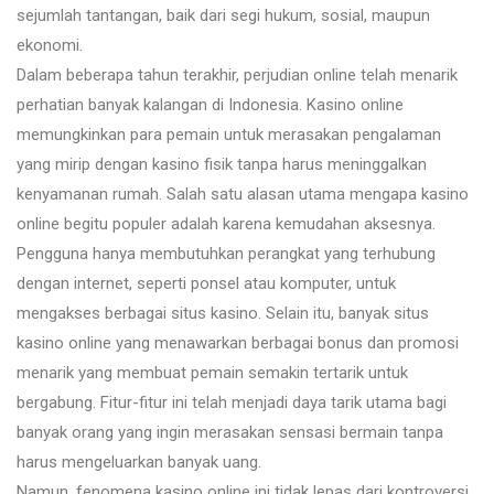
sejumlah tantangan, baik dari segi hukum, sosial, maupun
ekonomi.
Dalam beberapa tahun terakhir, perjudian online telah menarik
perhatian banyak kalangan di Indonesia. Kasino online
memungkinkan para pemain untuk merasakan pengalaman
yang mirip dengan kasino fisik tanpa harus meninggalkan
kenyamanan rumah. Salah satu alasan utama mengapa kasino
online begitu populer adalah karena kemudahan aksesnya.
Pengguna hanya membutuhkan perangkat yang terhubung
dengan internet, seperti ponsel atau komputer, untuk
mengakses berbagai situs kasino. Selain itu, banyak situs
kasino online yang menawarkan berbagai bonus dan promosi
menarik yang membuat pemain semakin tertarik untuk
bergabung. Fitur-fitur ini telah menjadi daya tarik utama bagi
banyak orang yang ingin merasakan sensasi bermain tanpa
harus mengeluarkan banyak uang.
Namun, fenomena kasino online ini tidak lepas dari kontroversi.