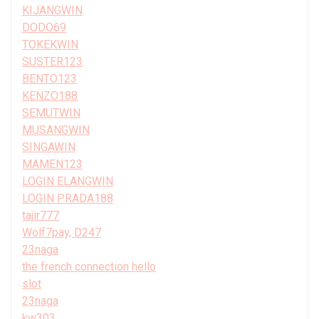
KIJANGWIN
DODO69
TOKEKWIN
SUSTER123
BENTO123
KENZO188
SEMUTWIN
MUSANGWIN
SINGAWIN
MAMEN123
LOGIN ELANGWIN
LOGIN PRADA188
tajir777
Wolf7pay, D247
23naga
the french connection hello
slot
23naga
kw303