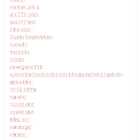
memek sifilis
uus777 login
uus777 slot
situs toto
Crypto Sportwetten
เบทฟลิก
mcmtoto
pptoto
dewagacor138
www.stmichaelsweb.com/4-hours-part-time-job-in-
ajman.html
gt108 daftar
dana4d
pos4d slot
pos4d slot
atlas pro
danatogel
dana4d