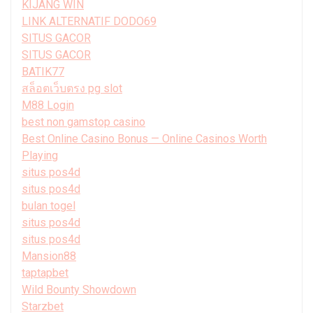
KIJANG WIN
LINK ALTERNATIF DODO69
SITUS GACOR
SITUS GACOR
BATIK77
สล็อตเว็บตรง pg slot
M88 Login
best non gamstop casino
Best Online Casino Bonus — Online Casinos Worth
Playing
situs pos4d
situs pos4d
bulan togel
situs pos4d
situs pos4d
Mansion88
taptapbet
Wild Bounty Showdown
Starzbet