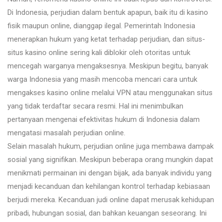
Di Indonesia, perjudian dalam bentuk apapun, baik itu di kasino
fisik maupun online, dianggap ilegal. Pemerintah Indonesia
menerapkan hukum yang ketat terhadap perjudian, dan situs-
situs kasino online sering kali diblokir oleh otoritas untuk
mencegah warganya mengaksesnya. Meskipun begitu, banyak
warga Indonesia yang masih mencoba mencari cara untuk
mengakses kasino online melalui VPN atau menggunakan situs
yang tidak terdaftar secara resmi. Hal ini menimbulkan
pertanyaan mengenai efektivitas hukum di Indonesia dalam
mengatasi masalah perjudian online.
Selain masalah hukum, perjudian online juga membawa dampak
sosial yang signifikan. Meskipun beberapa orang mungkin dapat
menikmati permainan ini dengan bijak, ada banyak individu yang
menjadi kecanduan dan kehilangan kontrol terhadap kebiasaan
berjudi mereka. Kecanduan judi online dapat merusak kehidupan
pribadi, hubungan sosial, dan bahkan keuangan seseorang. Ini