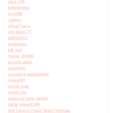
zeus 138
bokepbokep
receh88
Ligacor
สล็อตเว็บตรง
slot gacor777
batman365
dogelexus
link slot
masuk JDM88
escorts dubai
rupiahtoto
coooled ic autosampler
mewah99
pos4d togel
pos4d slot
casino en ligne canada
daftar srikandi189
Slot Deposit Pulsa Tanpa Potongan