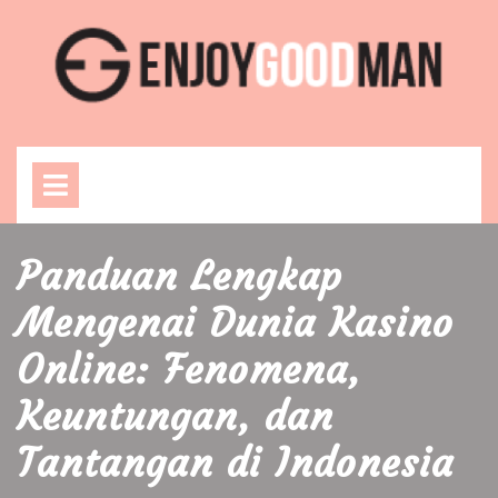
Skip
to
content
Open
Menu
Panduan Lengkap
Mengenai Dunia Kasino
Online: Fenomena,
Keuntungan, dan
Tantangan di Indonesia