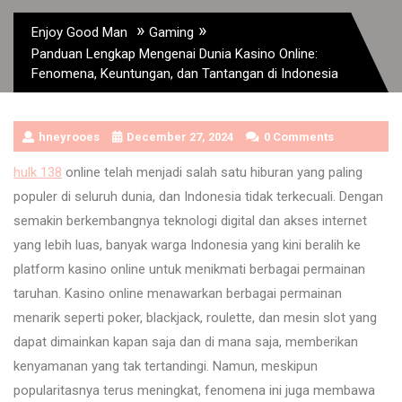
»
»
Enjoy Good Man
Gaming
Panduan Lengkap Mengenai Dunia Kasino Online:
Fenomena, Keuntungan, dan Tantangan di Indonesia
hneyrooes
December 27, 2024
0 Comments
hulk 138
online telah menjadi salah satu hiburan yang paling
populer di seluruh dunia, dan Indonesia tidak terkecuali. Dengan
semakin berkembangnya teknologi digital dan akses internet
yang lebih luas, banyak warga Indonesia yang kini beralih ke
platform kasino online untuk menikmati berbagai permainan
taruhan. Kasino online menawarkan berbagai permainan
menarik seperti poker, blackjack, roulette, dan mesin slot yang
dapat dimainkan kapan saja dan di mana saja, memberikan
kenyamanan yang tak tertandingi. Namun, meskipun
popularitasnya terus meningkat, fenomena ini juga membawa