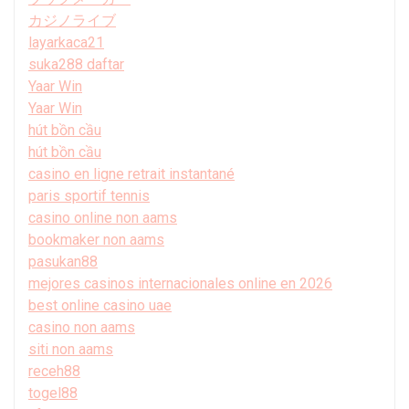
カジノライブ
layarkaca21
suka288 daftar
Yaar Win
Yaar Win
hút bồn cầu
hút bồn cầu
casino en ligne retrait instantané
paris sportif tennis
casino online non aams
bookmaker non aams
pasukan88
mejores casinos internacionales online en 2026
best online casino uae
casino non aams
siti non aams
receh88
togel88