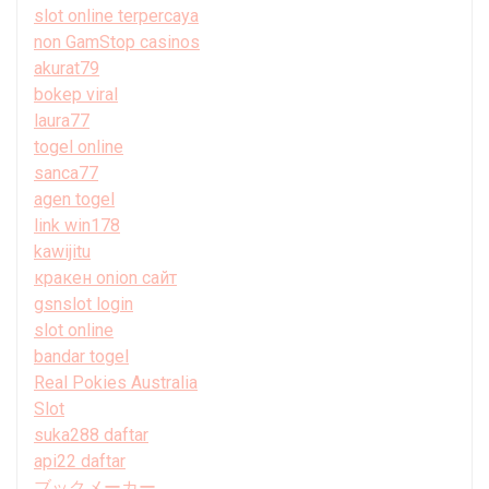
slot online terpercaya
non GamStop casinos
akurat79
bokep viral
laura77
togel online
sanca77
agen togel
link win178
kawijitu
кракен onion сайт
gsnslot login
slot online
bandar togel
Real Pokies Australia
Slot
suka288 daftar
api22 daftar
ブックメーカー