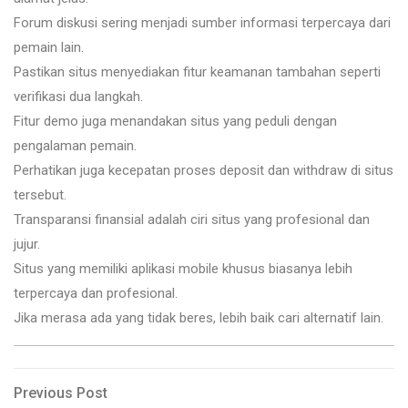
Forum diskusi sering menjadi sumber informasi terpercaya dari
pemain lain.
Pastikan situs menyediakan fitur keamanan tambahan seperti
verifikasi dua langkah.
Fitur demo juga menandakan situs yang peduli dengan
pengalaman pemain.
Perhatikan juga kecepatan proses deposit dan withdraw di situs
tersebut.
Transparansi finansial adalah ciri situs yang profesional dan
jujur.
Situs yang memiliki aplikasi mobile khusus biasanya lebih
terpercaya dan profesional.
Jika merasa ada yang tidak beres, lebih baik cari alternatif lain.
Post
Previous
Previous Post