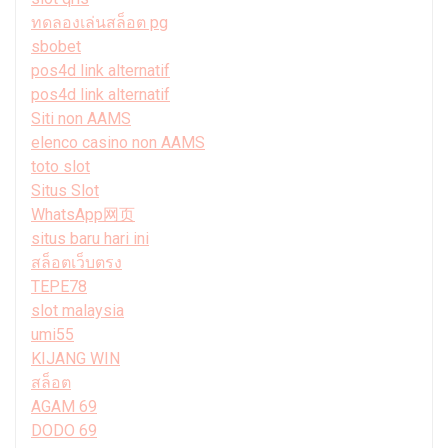
ทดลองเล่นสล็อต pg
sbobet
pos4d link alternatif
pos4d link alternatif
Siti non AAMS
elenco casino non AAMS
toto slot
Situs Slot
WhatsApp网页
situs baru hari ini
สล็อตเว็บตรง
TEPE78
slot malaysia
umi55
KIJANG WIN
สล็อต
AGAM 69
DODO 69