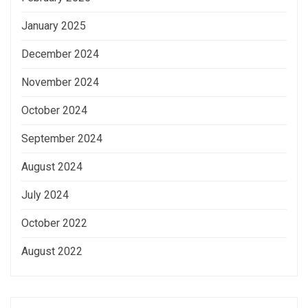
January 2025
December 2024
November 2024
October 2024
September 2024
August 2024
July 2024
October 2022
August 2022