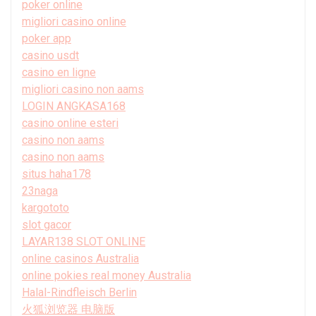
poker online
migliori casino online
poker app
casino usdt
casino en ligne
migliori casino non aams
LOGIN ANGKASA168
casino online esteri
casino non aams
casino non aams
situs haha178
23naga
kargototo
slot gacor
LAYAR138 SLOT ONLINE
online casinos Australia
online pokies real money Australia
Halal-Rindfleisch Berlin
火狐浏览器 电脑版