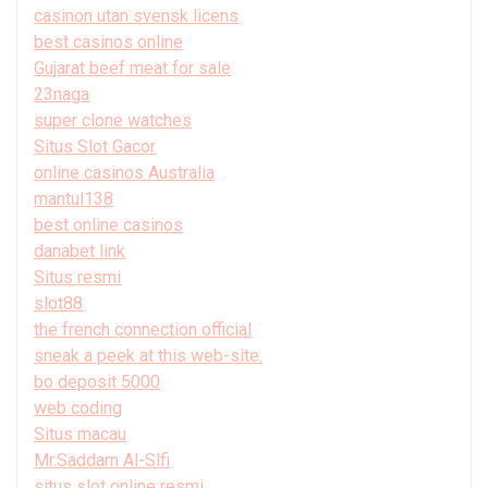
casinon utan svensk licens
best casinos online
Gujarat beef meat for sale
23naga
super clone watches
Situs Slot Gacor
online casinos Australia
mantul138
best online casinos
danabet link
Situs resmi
slot88
the french connection official
sneak a peek at this web-site.
bo deposit 5000
web coding
Situs macau
Mr.Saddam Al-Slfi
situs slot online resmi