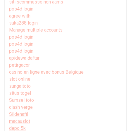
siti scommesse non aams
pos4d login
agree with
suka288 login
Manage multiple accounts
pos4d login
pos4d login
pos4d login
apidewa daftar
petirgacor
casino en ligne avec bonus Belgique
slot online
sungaitoto
situs togel
Sumsel toto
clash verge
Sildenafil
macauslot
depo 5k