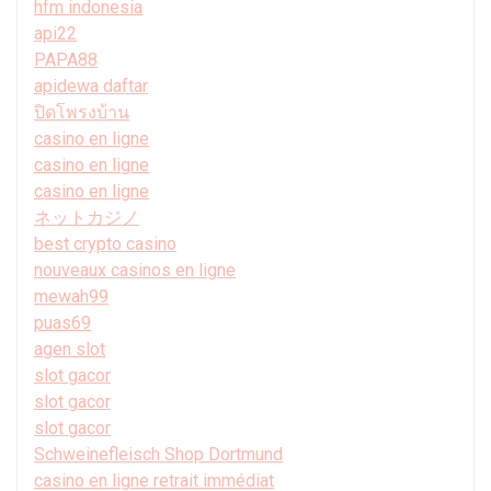
hfm indonesia
api22
PAPA88
apidewa daftar
ปิดโพรงบ้าน
casino en ligne
casino en ligne
casino en ligne
ネットカジノ
best crypto casino
nouveaux casinos en ligne
mewah99
puas69
agen slot
slot gacor
slot gacor
slot gacor
Schweinefleisch Shop Dortmund
casino en ligne retrait immédiat