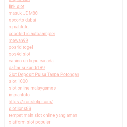
link slot
masuk JDM88
escorts dubai
rupiahtoto
coooled ic autosampler
mewah99
pos4d togel
pos4d slot
casino en ligne canada
daftar srikandi189
Slot Deposit Pulsa Tanpa Potongan
slot 1000
slot online malaygames
impiantoto
https://ironslotjp.com/
slotlions88
tempat main slot online yang aman
platform slot populer