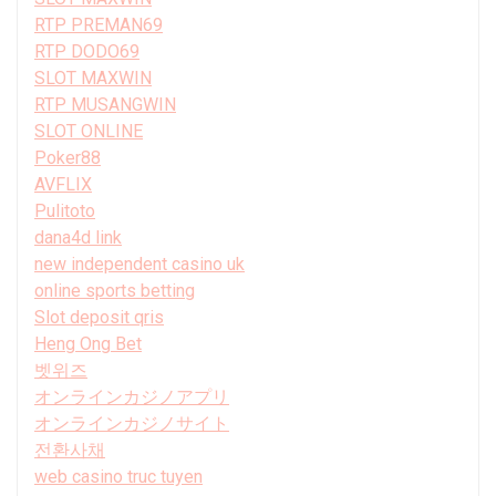
RTP PREMAN69
RTP DODO69
SLOT MAXWIN
RTP MUSANGWIN
SLOT ONLINE
Poker88
AVFLIX
Pulitoto
dana4d link
new independent casino uk
online sports betting
Slot deposit qris
Heng Ong Bet
벳위즈
オンラインカジノアプリ
オンラインカジノサイト
전환사채
web casino truc tuyen