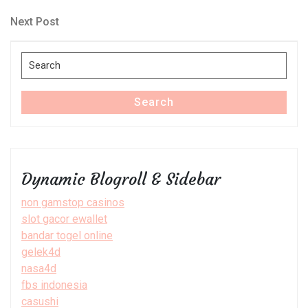
Post
navigation
Next
Next Post
Post
Search
for:
Search
Dynamic Blogroll & Sidebar
non gamstop casinos
slot gacor ewallet
bandar togel online
gelek4d
nasa4d
fbs indonesia
casushi