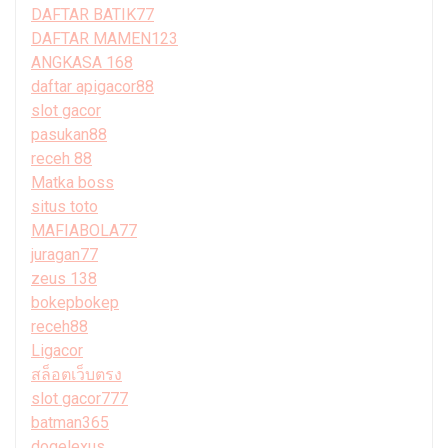
DAFTAR BATIK77
DAFTAR MAMEN123
ANGKASA 168
daftar apigacor88
slot gacor
pasukan88
receh 88
Matka boss
situs toto
MAFIABOLA77
juragan77
zeus 138
bokepbokep
receh88
Ligacor
สล็อตเว็บตรง
slot gacor777
batman365
dogelexus