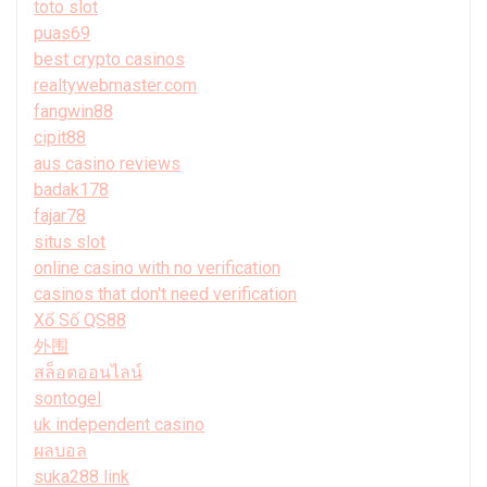
toto slot
puas69
best crypto casinos
realtywebmaster.com
fangwin88
cipit88
aus casino reviews
badak178
fajar78
situs slot
online casino with no verification
casinos that don't need verification
Xổ Số QS88
外围
สล็อตออนไลน์
sontogel
uk independent casino
ผลบอล
suka288 link