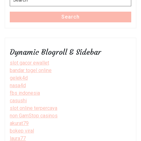
for:
Search
Dynamic Blogroll & Sidebar
slot gacor ewallet
bandar togel online
gelek4d
nasa4d
fbs indonesia
casushi
slot online terpercaya
non GamStop casinos
akurat79
bokep viral
laura77