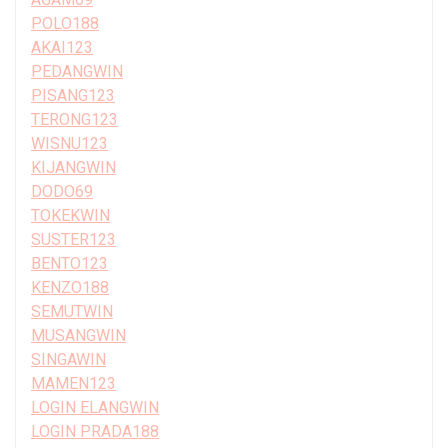
POLO188
AKAI123
PEDANGWIN
PISANG123
TERONG123
WISNU123
KIJANGWIN
DODO69
TOKEKWIN
SUSTER123
BENTO123
KENZO188
SEMUTWIN
MUSANGWIN
SINGAWIN
MAMEN123
LOGIN ELANGWIN
LOGIN PRADA188