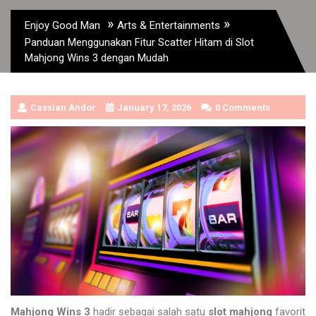
»
»
Enjoy Good Man
Arts & Entertainments
Panduan Menggunakan Fitur Scatter Hitam di Slot
Mahjong Wins 3 dengan Mudah
Cassian Andor
January 17, 2026
0 Comments
Mahjong Wins 3
hadir sebagai salah satu
slot mahjong
favorit