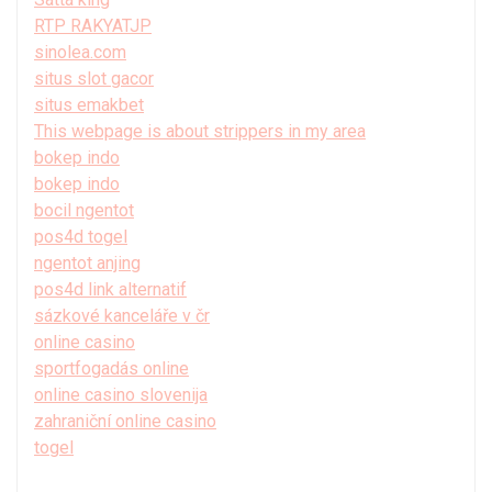
RTP RAKYATJP
sinolea.com
situs slot gacor
situs emakbet
This webpage is about strippers in my area
bokep indo
bokep indo
bocil ngentot
pos4d togel
ngentot anjing
pos4d link alternatif
sázkové kanceláře v čr
online casino
sportfogadás online
online casino slovenija
zahraniční online casino
togel