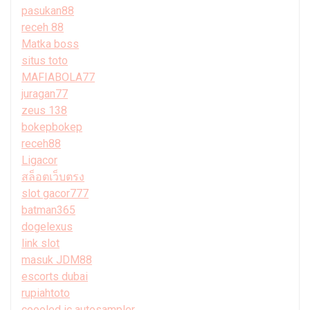
pasukan88
receh 88
Matka boss
situs toto
MAFIABOLA77
juragan77
zeus 138
bokepbokep
receh88
Ligacor
สล็อตเว็บตรง
slot gacor777
batman365
dogelexus
link slot
masuk JDM88
escorts dubai
rupiahtoto
coooled ic autosampler