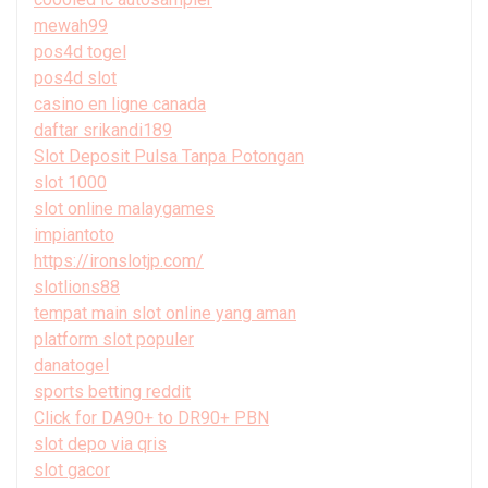
mewah99
pos4d togel
pos4d slot
casino en ligne canada
daftar srikandi189
Slot Deposit Pulsa Tanpa Potongan
slot 1000
slot online malaygames
impiantoto
https://ironslotjp.com/
slotlions88
tempat main slot online yang aman
platform slot populer
danatogel
sports betting reddit
Click for DA90+ to DR90+ PBN
slot depo via qris
slot gacor