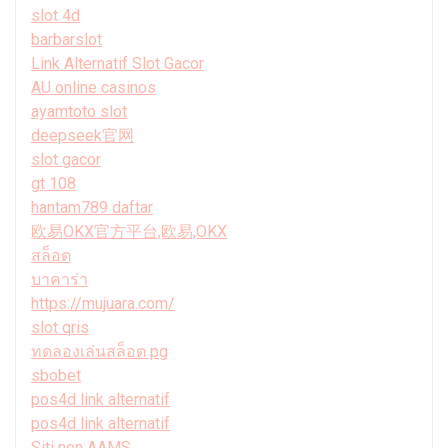
slot 4d
barbarslot
Link Alternatif Slot Gacor
AU online casinos
ayamtoto slot
deepseek官网
slot gacor
gt 108
hantam789 daftar
欧易OKX官方平台,欧易,OKX
สล็อต
บาคาร่า
https://mujuara.com/
slot qris
ทดลองเล่นสล็อต pg
sbobet
pos4d link alternatif
pos4d link alternatif
Siti non AAMS