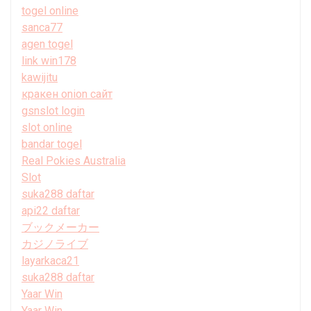
togel online
sanca77
agen togel
link win178
kawijitu
кракен onion сайт
gsnslot login
slot online
bandar togel
Real Pokies Australia
Slot
suka288 daftar
api22 daftar
ブックメーカー
カジノライブ
layarkaca21
suka288 daftar
Yaar Win
Yaar Win