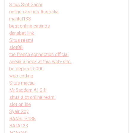
Situs Slot Gacor
online casinos Australia
mantul138
best online casinos
danabet link
Situs resmi
slot88
the french connection official
sneak a peek at this web-site.
bo deposit 5000
web coding
Situs macau
Mr.Saddam Al-Slfi
situs slot online resmi
slot online
Syair Sdy
BANSOS188
BATA123
AGAM69