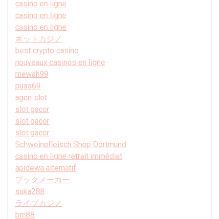
casino en ligne
casino en ligne
casino en ligne
ネットカジノ
best crypto casino
nouveaux casinos en ligne
mewah99
puas69
agen slot
slot gacor
slot gacor
slot gacor
Schweinefleisch Shop Dortmund
casino en ligne retrait immédiat
apidewa alternatif
ブックメーカー
suka288
ライブカジノ
bm88