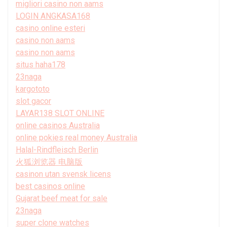
migliori casino non aams
LOGIN ANGKASA168
casino online esteri
casino non aams
casino non aams
situs haha178
23naga
kargototo
slot gacor
LAYAR138 SLOT ONLINE
online casinos Australia
online pokies real money Australia
Halal-Rindfleisch Berlin
火狐浏览器 电脑版
casinon utan svensk licens
best casinos online
Gujarat beef meat for sale
23naga
super clone watches