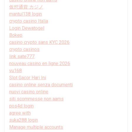
仮想通貨 カジノ
mantul138 login
crypto casino Italia
Login Dewatogel
Bokep
casino crypto sans KYC 2026
crypto casinos
link sate777
nouveau casino en ligne 2026
vu168
Slot Gacor Hari Ini
casino online senza documenti
nuovi casino online
siti scommesse non aams
pos4d login
agree with
suka288 login
Manage multiple accounts