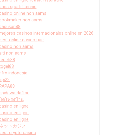
paris sportif tennis
casino online non aams
bookmaker non aams
pasukan88
mejores casinos internacionales online en 2026
best online casino uae
casino non aams
siti non aams
receh88
togel88
hfm indonesia
api22
PAPA88
apidewa daftar
ปิดโพรงบ้าน
casino en ligne
casino en ligne
casino en ligne
ネットカジノ
best crypto casino