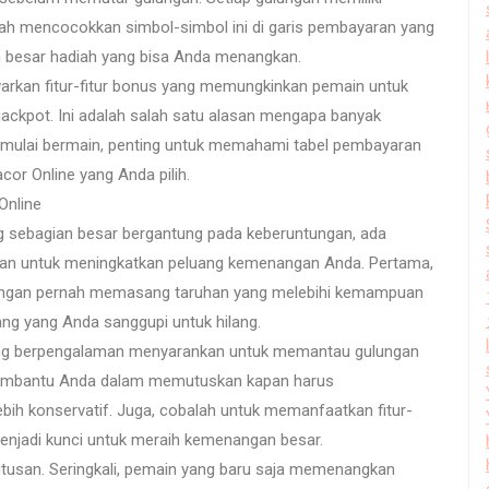
lah mencocokkan simbol-simbol ini di garis pembayaran yang
n besar hadiah yang bisa Anda menangkan.
awarkan fitur-fitur bonus yang memungkinkan pemain untuk
ackpot. Ini adalah salah satu alasan mengapa banyak
a mulai bermain, penting untuk memahami tabel pembayaran
cor Online yang Anda pilih.
Online
g sebagian besar bergantung pada keberuntungan, ada
pkan untuk meningkatkan peluang kemenangan Anda. Pertama,
Jangan pernah memasang taruhan yang melebihi kemampuan
ng yang Anda sanggupi untuk hilang.
yang berpengalaman menyarankan untuk memantau gulungan
 membantu Anda dalam memutuskan kapan harus
bih konservatif. Juga, cobalah untuk memanfaatkan fitur-
 menjadi kunci untuk meraih kemenangan besar.
utusan. Seringkali, pemain yang baru saja memenangkan