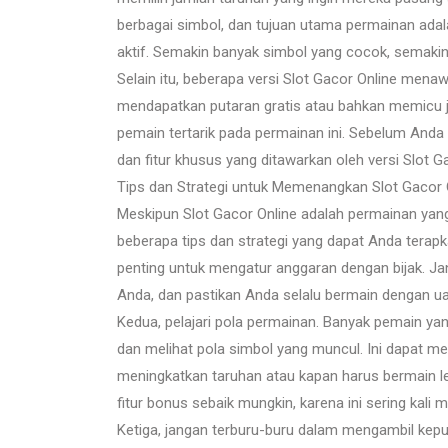
berbagai simbol, dan tujuan utama permainan ada
aktif. Semakin banyak simbol yang cocok, semaki
Selain itu, beberapa versi Slot Gacor Online men
mendapatkan putaran gratis atau bahkan memicu j
pemain tertarik pada permainan ini. Sebelum And
dan fitur khusus yang ditawarkan oleh versi Slot Ga
Tips dan Strategi untuk Memenangkan Slot Gacor 
Meskipun Slot Gacor Online adalah permainan yan
beberapa tips dan strategi yang dapat Anda tera
penting untuk mengatur anggaran dengan bijak. 
Anda, dan pastikan Anda selalu bermain dengan ua
Kedua, pelajari pola permainan. Banyak pemain 
dan melihat pola simbol yang muncul. Ini dapat
meningkatkan taruhan atau kapan harus bermain le
fitur bonus sebaik mungkin, karena ini sering kali
Ketiga, jangan terburu-buru dalam mengambil kep