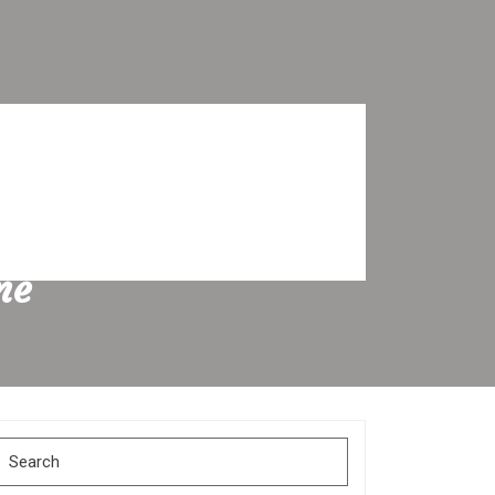
ne
Search
for: