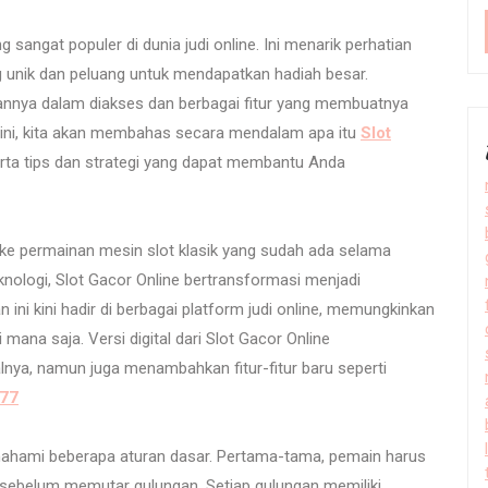
 sangat populer di dunia judi online. Ini menarik perhatian
unik dan peluang untuk mendapatkan hadiah besar.
nnya dalam diakses dan berbagai fitur yang membuatnya
el ini, kita akan membahas secara mendalam apa itu
Slot
rta tips dan strategi yang dapat membantu Anda
li ke permainan mesin slot klasik yang sudah ada selama
ologi, Slot Gacor Online bertransformasi menjadi
 ini kini hadir di berbagai platform judi online, memungkinkan
ana saja. Versi digital dari Slot Gacor Online
nya, namun juga menambahkan fitur-fitur baru seperti
777
mahami beberapa aturan dasar. Pertama-tama, pemain harus
 sebelum memutar gulungan. Setiap gulungan memiliki