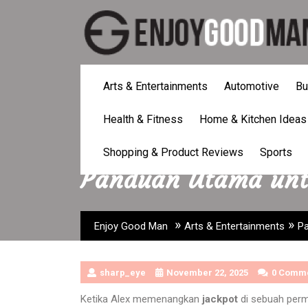
Skip
to
content
Arts & Entertainments
Automotive
Bu
Health & Fitness
Home & Kitchen Ideas
Shopping & Product Reviews
Sports
Panduan Utama untu
»
»
Enjoy Good Man
Arts & Entertainments
Pa
sharp_eye
November 22, 2025
0 Comm
Ketika Alex memenangkan
jackpot
di sebuah per