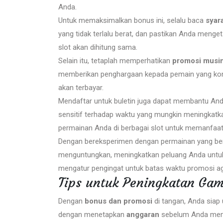
Anda.
Untuk memaksimalkan bonus ini, selalu baca
syar
yang tidak terlalu berat, dan pastikan Anda meng
slot akan dihitung sama.
Selain itu, tetaplah memperhatikan
promosi musi
memberikan penghargaan kepada pemain yang konsis
akan terbayar.
Mendaftar untuk buletin juga dapat membantu An
sensitif terhadap waktu yang mungkin meningkat
permainan Anda di berbagai slot untuk memanfaat
Dengan bereksperimen dengan permainan yang be
menguntungkan, meningkatkan peluang Anda untuk
mengatur pengingat untuk batas waktu promosi ag
Tips untuk Peningkatan Ga
Dengan
bonus dan promosi
di tangan, Anda siap
dengan menetapkan
anggaran
sebelum Anda memu