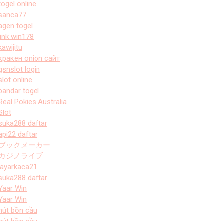
togel online
sanca77
agen togel
link win178
kawijitu
кракен onion сайт
gsnslot login
slot online
bandar togel
Real Pokies Australia
Slot
suka288 daftar
api22 daftar
ブックメーカー
カジノライブ
layarkaca21
suka288 daftar
Yaar Win
Yaar Win
hút bồn cầu
hút bồn cầu