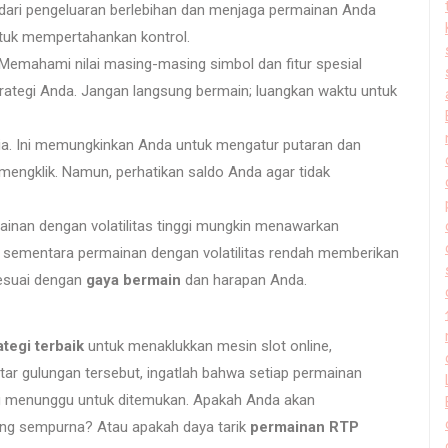
ari pengeluaran berlebihan dan menjaga permainan Anda
tuk mempertahankan kontrol.
Memahami nilai masing-masing simbol dan fitur spesial
ategi Anda. Jangan langsung bermain; luangkan waktu untuk
dia. Ini memungkinkan Anda untuk mengatur putaran dan
engklik. Namun, perhatikan saldo Anda agar tidak
ainan dengan volatilitas tinggi mungkin menawarkan
, sementara permainan dengan volatilitas rendah memberikan
sesuai dengan
gaya bermain
dan harapan Anda.
ategi terbaik
untuk menaklukkan mesin slot online,
ar gulungan tersebut, ingatlah bahwa setiap permainan
 menunggu untuk ditemukan. Apakah Anda akan
g sempurna? Atau apakah daya tarik
permainan RTP