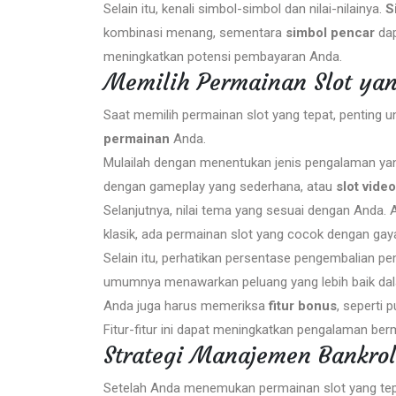
Selain itu, kenali simbol-simbol dan nilai-nilainya.
S
kombinasi menang, sementara
simbol pencar
da
meningkatkan potensi pembayaran Anda.
Memilih Permainan Slot yan
Saat memilih permainan slot yang tepat, pentin
permainan
Anda.
Mulailah dengan menentukan jenis pengalaman ya
dengan gameplay yang sederhana, atau
slot vide
Selanjutnya, nilai tema yang sesuai dengan Anda.
klasik, ada permainan slot yang cocok dengan gay
Selain itu, perhatikan persentase pengembalian pe
umumnya menawarkan peluang yang lebih baik dal
Anda juga harus memeriksa
fitur bonus
, seperti 
Fitur-fitur ini dapat meningkatkan pengalaman b
Strategi Manajemen Bankrol
Setelah Anda menemukan permainan slot yang tepa