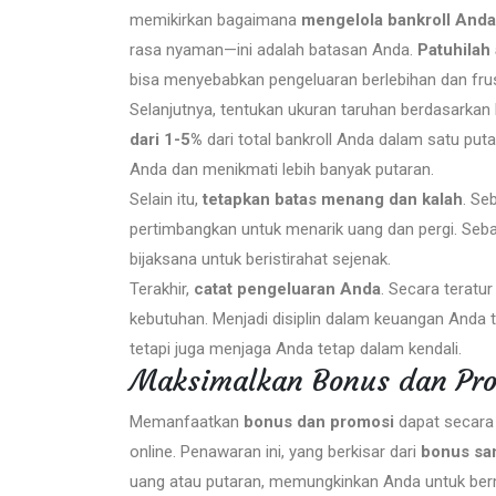
memikirkan bagaimana
mengelola bankroll Anda
rasa nyaman—ini adalah batasan Anda.
Patuhilah
bisa menyebabkan pengeluaran berlebihan dan frus
Selanjutnya, tentukan ukuran taruhan berdasarkan
dari 1-5%
dari total bankroll Anda dalam satu put
Anda dan menikmati lebih banyak putaran.
Selain itu,
tetapkan batas menang dan kalah
. Se
pertimbangkan untuk menarik uang dan pergi. Sebali
bijaksana untuk beristirahat sejenak.
Terakhir,
catat pengeluaran Anda
. Secara teratu
kebutuhan. Menjadi disiplin dalam keuangan Anda
tetapi juga menjaga Anda tetap dalam kendali.
Maksimalkan Bonus dan Pr
Memanfaatkan
bonus dan promosi
dapat secara 
online. Penawaran ini, yang berkisar dari
bonus sa
uang atau putaran, memungkinkan Anda untuk berm