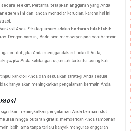
 secara efektif
. Pertama,
tetapkan anggaran
yang Anda
 anggaran ini
dan jangan mengejar kerugian, karena hal ini
trasi.
 bankroll Anda. Strategi umum adalah
bertaruh tidak lebih
aran. Dengan cara ini, Anda bisa memperpanjang sesi bermain
bagai contoh, jika Anda menggandakan bankroll Anda,
knya, jika Anda kehilangan sejumlah tertentu, sering kali
r tinjau bankroll Anda dan sesuaikan strategi Anda sesuai
 tidak hanya akan meningkatkan pengalaman bermain Anda
omosi
signifikan meningkatkan pengalaman Anda bermain slot
mbutan
hingga
putaran gratis
, memberikan Anda tambahan
ain lebih lama tanpa terlalu banyak menguras anggaran