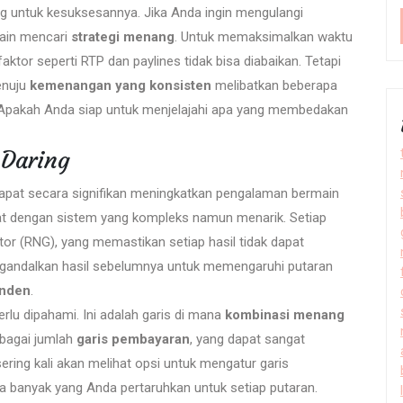
g untuk kesuksesannya. Jika Anda ingin mengulangi
main mencari
strategi menang
. Untuk memaksimalkan waktu
tor seperti RTP dan paylines tidak bisa diabaikan. Tetapi
enuju
kemenangan yang konsisten
melibatkan beberapa
Apakah Anda siap untuk menjelajahi apa yang membedakan
Daring
apat secara signifikan meningkatkan pengalaman bermain
ibat dengan sistem yang kompleks namun menarik. Setiap
 (RNG), yang memastikan setiap hasil tidak dapat
 mengandalkan hasil sebelumnya untuk memengaruhi putaran
enden
.
rlu dipahami. Ini adalah garis di mana
kombinasi menang
rbagai jumlah
garis pembayaran
, yang dapat sangat
ing kali akan melihat opsi untuk mengatur garis
 banyak yang Anda pertaruhkan untuk setiap putaran.