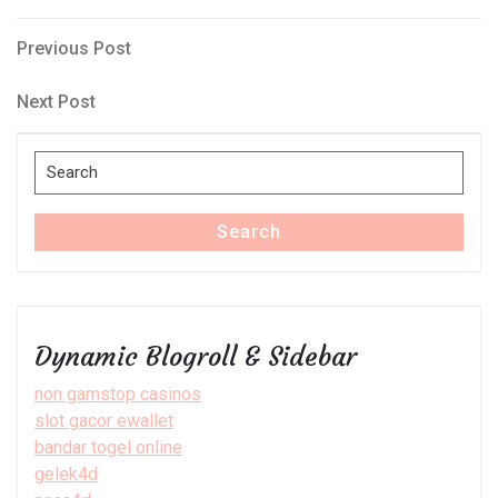
Post
Previous
Previous Post
Post
navigation
Next
Next Post
Post
Search
for:
Search
Dynamic Blogroll & Sidebar
non gamstop casinos
slot gacor ewallet
bandar togel online
gelek4d