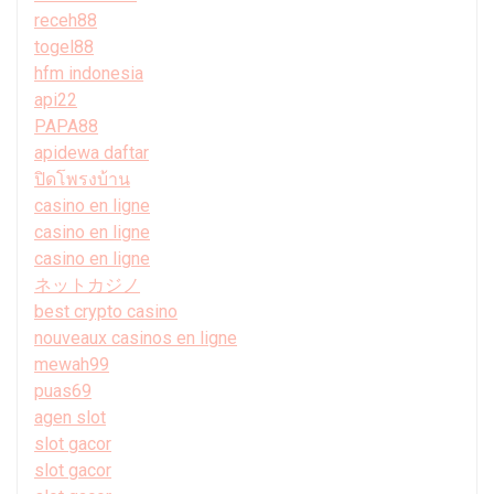
receh88
togel88
hfm indonesia
api22
PAPA88
apidewa daftar
ปิดโพรงบ้าน
casino en ligne
casino en ligne
casino en ligne
ネットカジノ
best crypto casino
nouveaux casinos en ligne
mewah99
puas69
agen slot
slot gacor
slot gacor