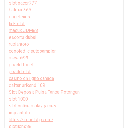
slot gacor777
batman365
dogelexus
link slot
masuk JDM88
escorts dubai
rupiahtoto
coooled ic autosampler
mewah99
pos4d togel
pos4d slot
casino en ligne canada
daftar srikandi189
Slot Deposit Pulsa Tanpa Potongan
slot 1000
slot online malaygames
impiantoto
https://ironslotjp.com/
slotlions88