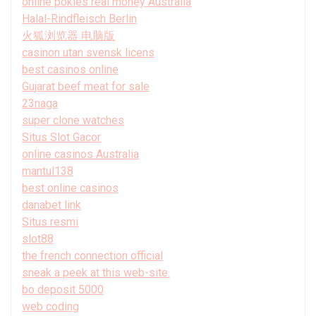
online pokies real money Australia
Halal-Rindfleisch Berlin
火狐浏览器 电脑版
casinon utan svensk licens
best casinos online
Gujarat beef meat for sale
23naga
super clone watches
Situs Slot Gacor
online casinos Australia
mantul138
best online casinos
danabet link
Situs resmi
slot88
the french connection official
sneak a peek at this web-site.
bo deposit 5000
web coding