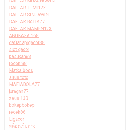
DAFTAR MUSANGWIN
DAFTAR TUMI123
DAFTAR SINGAWIN
DAFTAR BATIK77
DAFTAR MAMEN123
ANGKASA 168
daftar apigacor88
slot gacor
pasukan88
receh 88
Matka boss
situs toto
MAFIABOLA77
juragan77
zeus 138
bokepbokep
receh88
Ligacor
สล็อตเว็บตรง