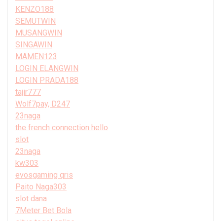
KENZO188
SEMUTWIN
MUSANGWIN
SINGAWIN
MAMEN123
LOGIN ELANGWIN
LOGIN PRADA188
tajir777
Wolf7pay, D247
23naga
the french connection hello
slot
23naga
kw303
evosgaming qris
Paito Naga303
slot dana
7Meter Bet Bola