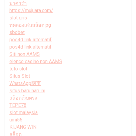
บาคาร่า
https://mujuara.com/
slot qris
ทดลองเล่นสล็อต pg
sbobet
pos4d link alternatif
pos4d link alternatif
Siti non AAMS
elenco casino non AAMS
toto slot
Situs Slot
WhatsApp网页
situs baru hari ini
สล็อตเว็บตรง
TEPE78
slot malaysia
umi55
KIJANG WIN
สล็อต