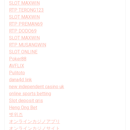
SLOT MAXWIN
RTP TERONG123
SLOT MAXWIN
RTP PREMAN69
RTP DODO69
SLOT MAXWIN
RTP MUSANGWIN
SLOT ONLINE
Poker88
AVFLIX
Pulitoto
dana4d link
new independent casino uk
online sports betting
Slot deposit qris
Heng Ong Bet
벳위즈
オンラインカジノアプリ
オンラインカジノサイト