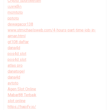
Crypto Sportwetten
เบทฟลิก
mcmtoto
pptoto
dewagacor138
www.stmichaelsweb.com/4-hours-part-time-job-in-
ajman.html
gt108 daftar
dana4d
pos4d slot
pos4d slot
atlas pro
danatogel
dana4d
avtoto
Agen Slot Online
Mabar88 Terbaik
slot online
https://hapify.io/