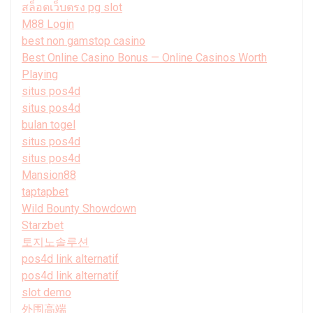
สล็อตเว็บตรง pg slot
M88 Login
best non gamstop casino
Best Online Casino Bonus — Online Casinos Worth
Playing
situs pos4d
situs pos4d
bulan togel
situs pos4d
situs pos4d
Mansion88
taptapbet
Wild Bounty Showdown
Starzbet
토지노솔루션
pos4d link alternatif
pos4d link alternatif
slot demo
外围高端