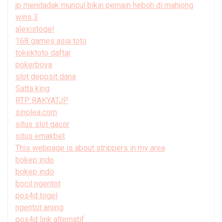
jp mendadak muncul bikin pemain heboh di mahjong
wins 3
alexistogel
168 games asia toto
tokektoto daftar
pokerboya
slot deposit dana
Satta king
RTP RAKYATJP
sinolea.com
situs slot gacor
situs emakbet
This webpage is about strippers in my area
bokep indo
bokep indo
bocil ngentot
pos4d togel
ngentot anjing
pos4d link alternatif