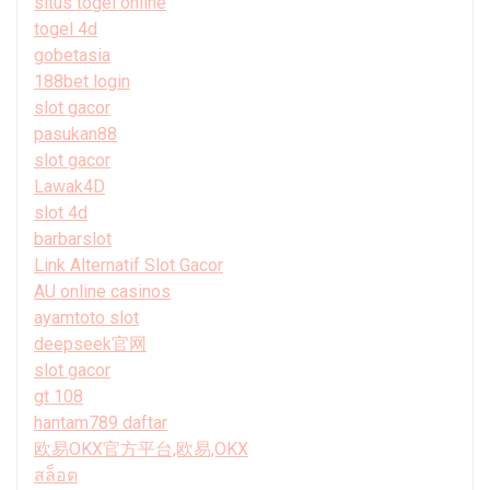
situs togel online
togel 4d
gobetasia
188bet login
slot gacor
pasukan88
slot gacor
Lawak4D
slot 4d
barbarslot
Link Alternatif Slot Gacor
AU online casinos
ayamtoto slot
deepseek官网
slot gacor
gt 108
hantam789 daftar
欧易OKX官方平台,欧易,OKX
สล็อต