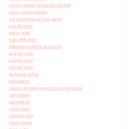
casino online senza documenti
nuovi casino online
siti scommesse non aams
pos4d login
agree with
suka288 login
Manage multiple accounts
pos4d login
pos4d login
pos4d login
apidewa daftar
petirgacor
casino en ligne avec bonus Belgique
slot online
sungaitoto
situs togel
Sumsel toto
clash verge