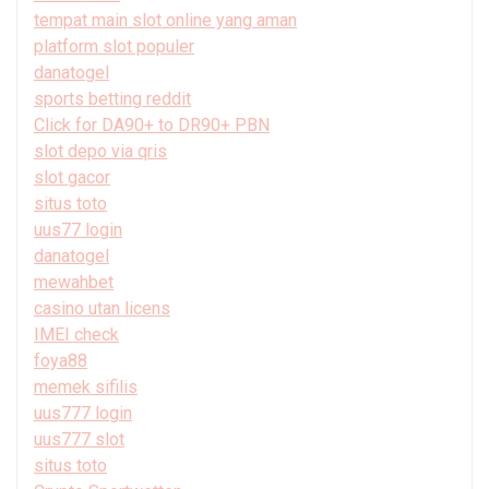
tempat main slot online yang aman
platform slot populer
danatogel
sports betting reddit
Click for DA90+ to DR90+ PBN
slot depo via qris
slot gacor
situs toto
uus77 login
danatogel
mewahbet
casino utan licens
IMEI check
foya88
memek sifilis
uus777 login
uus777 slot
situs toto