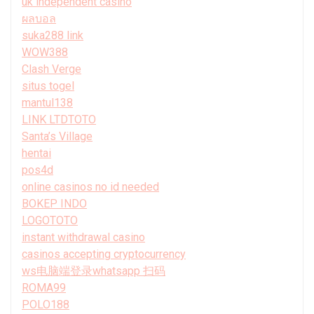
uk independent casino
ผลบอล
suka288 link
WOW388
Clash Verge
situs togel
mantul138
LINK LTDTOTO
Santa’s Village
hentai
pos4d
online casinos no id needed
BOKEP INDO
LOGOTOTO
instant withdrawal casino
casinos accepting cryptocurrency
ws电脑端登录whatsapp 扫码
ROMA99
POLO188