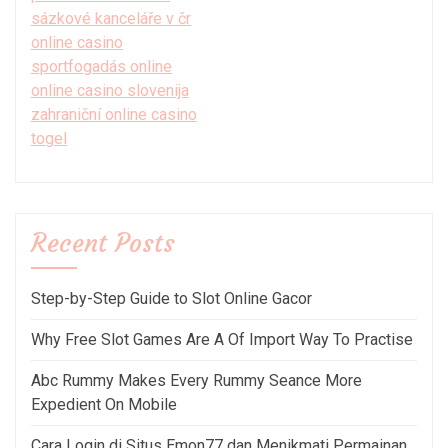
sázkové kanceláře v čr
online casino
sportfogadás online
online casino slovenija
zahraniční online casino
togel
Recent Posts
Step-by-Step Guide to Slot Online Gacor
Why Free Slot Games Are A Of Import Way To Practise
Abc Rummy Makes Every Rummy Seance More
Expedient On Mobile
Cara Login di Situs Emon77 dan Menikmati Permainan