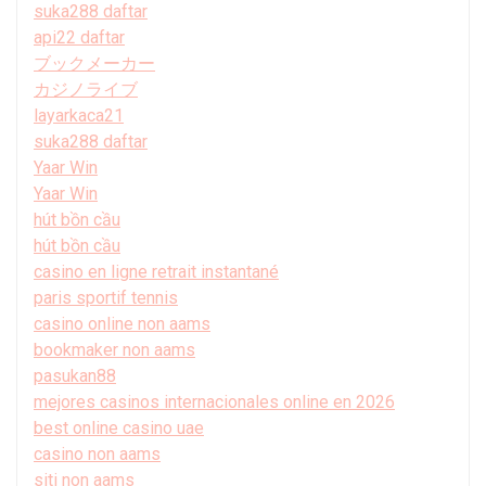
suka288 daftar
api22 daftar
ブックメーカー
カジノライブ
layarkaca21
suka288 daftar
Yaar Win
Yaar Win
hút bồn cầu
hút bồn cầu
casino en ligne retrait instantané
paris sportif tennis
casino online non aams
bookmaker non aams
pasukan88
mejores casinos internacionales online en 2026
best online casino uae
casino non aams
siti non aams