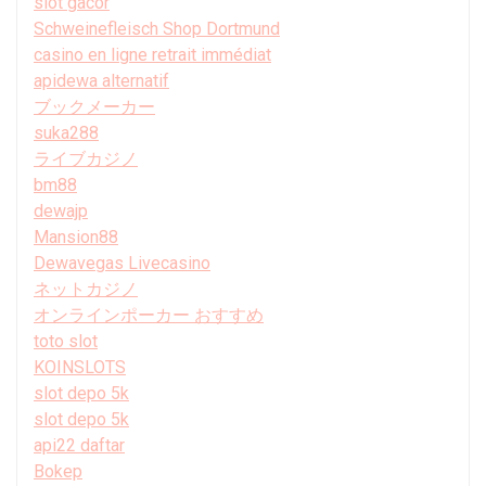
slot gacor
Schweinefleisch Shop Dortmund
casino en ligne retrait immédiat
apidewa alternatif
ブックメーカー
suka288
ライブカジノ
bm88
dewajp
Mansion88
Dewavegas Livecasino
ネットカジノ
オンラインポーカー おすすめ
toto slot
KOINSLOTS
slot depo 5k
slot depo 5k
api22 daftar
Bokep