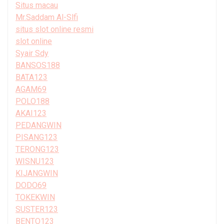
Situs macau
Mr.Saddam Al-Slfi
situs slot online resmi
slot online
Syair Sdy
BANSOS188
BATA123
AGAM69
POLO188
AKAI123
PEDANGWIN
PISANG123
TERONG123
WISNU123
KIJANGWIN
DODO69
TOKEKWIN
SUSTER123
BENTO123