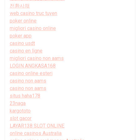
전환사채
web casino truc tuyen
poker online
migliori casino online
poker app
casino usdt
casino en ligne
migliori casino non aams
LOGIN ANGKASA168
casino online esteri
casino non aams
casino non aams
situs haha178
23naga
kargototo
slot gacor
LAYAR138 SLOT ONLINE
online casinos Australia