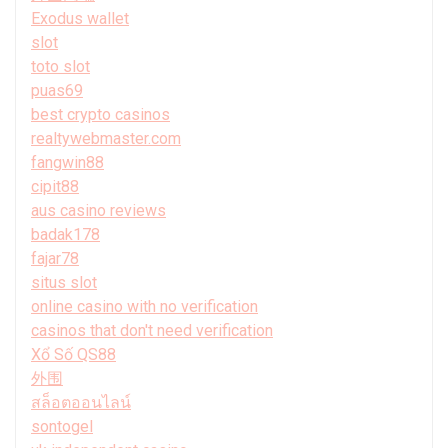
Exodus wallet
slot
toto slot
puas69
best crypto casinos
realtywebmaster.com
fangwin88
cipit88
aus casino reviews
badak178
fajar78
situs slot
online casino with no verification
casinos that don't need verification
Xổ Số QS88
外围
สล็อตออนไลน์
sontogel