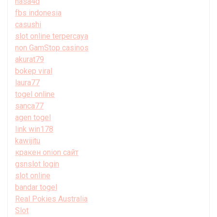
nasa4d
fbs indonesia
casushi
slot online terpercaya
non GamStop casinos
akurat79
bokep viral
laura77
togel online
sanca77
agen togel
link win178
kawijitu
кракен onion сайт
gsnslot login
slot online
bandar togel
Real Pokies Australia
Slot