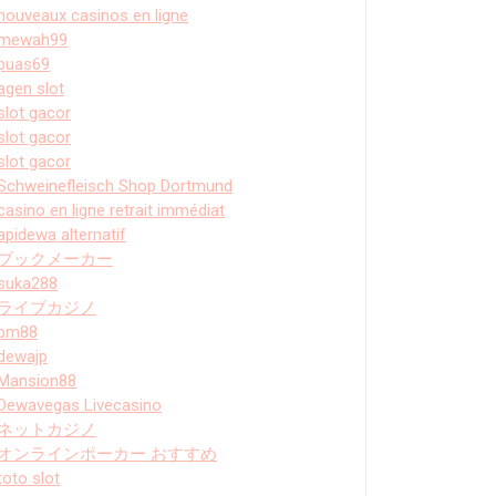
nouveaux casinos en ligne
mewah99
puas69
agen slot
slot gacor
slot gacor
slot gacor
Schweinefleisch Shop Dortmund
casino en ligne retrait immédiat
apidewa alternatif
ブックメーカー
suka288
ライブカジノ
bm88
dewajp
Mansion88
Dewavegas Livecasino
ネットカジノ
オンラインポーカー おすすめ
toto slot