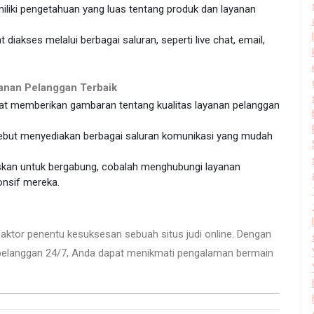
liki pengetahuan yang luas tentang produk dan layanan
iakses melalui berbagai saluran, seperti live chat, email,
yanan Pelanggan Terbaik
pat memberikan gambaran tentang kualitas layanan pelanggan
rsebut menyediakan berbagai saluran komunikasi yang mudah
an untuk bergabung, cobalah menghubungi layanan
onsif mereka.
faktor penentu kesuksesan sebuah situs judi online. Dengan
n pelanggan 24/7, Anda dapat menikmati pengalaman bermain