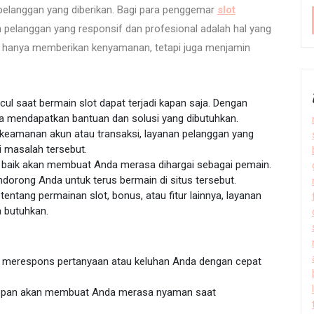
n pelanggan yang diberikan. Bagi para penggemar
slot
 pelanggan yang responsif dan profesional adalah hal yang
ak hanya memberikan kenyamanan, tetapi juga menjamin
l saat bermain slot dapat terjadi kapan saja. Dengan
a mendapatkan bantuan dan solusi yang dibutuhkan.
keamanan akun atau transaksi, layanan pelanggan yang
 masalah tersebut.
 baik akan membuat Anda merasa dihargai sebagai pemain.
orong Anda untuk terus bermain di situs tersebut.
entang permainan slot, bonus, atau fitur lainnya, layanan
 butuhkan.
n merespons pertanyaan atau keluhan Anda dengan cepat
opan akan membuat Anda merasa nyaman saat