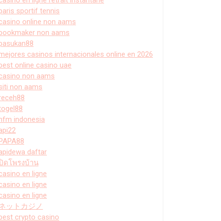
paris sportif tennis
casino online non aams
bookmaker non aams
pasukan88
mejores casinos internacionales online en 2026
best online casino uae
casino non aams
siti non aams
receh88
togel88
hfm indonesia
api22
PAPA88
apidewa daftar
ปิดโพรงบ้าน
casino en ligne
casino en ligne
casino en ligne
ネットカジノ
best crypto casino