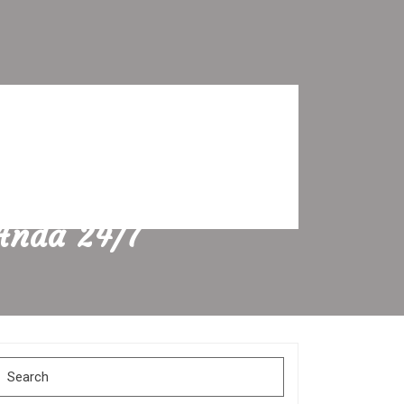
Anda 24/7
Search
for: