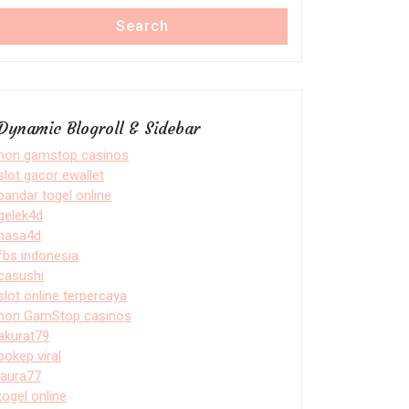
Search
Dynamic Blogroll & Sidebar
non gamstop casinos
slot gacor ewallet
bandar togel online
gelek4d
nasa4d
fbs indonesia
casushi
slot online terpercaya
non GamStop casinos
akurat79
bokep viral
laura77
togel online