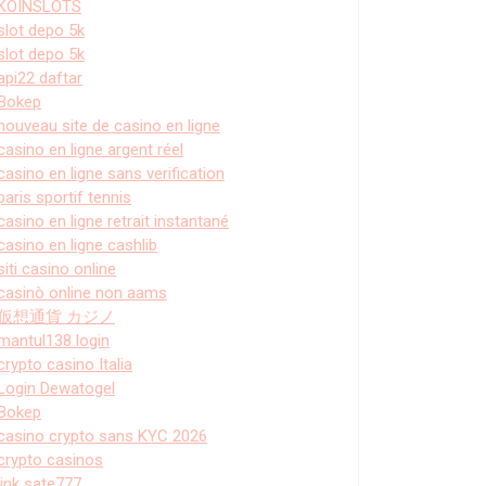
KOINSLOTS
slot depo 5k
slot depo 5k
api22 daftar
Bokep
nouveau site de casino en ligne
casino en ligne argent réel
casino en ligne sans verification
paris sportif tennis
casino en ligne retrait instantané
casino en ligne cashlib
siti casino online
casinò online non aams
仮想通貨 カジノ
mantul138 login
crypto casino Italia
Login Dewatogel
Bokep
casino crypto sans KYC 2026
crypto casinos
link sate777