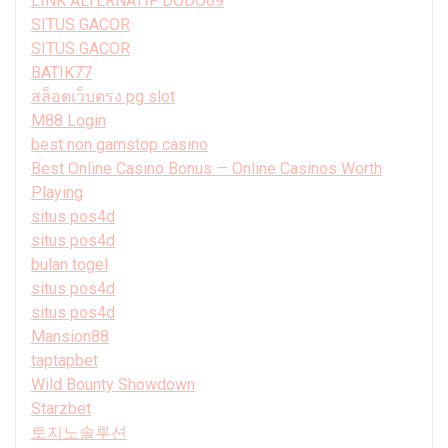
LINK ALTERNATIF DODO69
SITUS GACOR
SITUS GACOR
BATIK77
สล็อตเว็บตรง pg slot
M88 Login
best non gamstop casino
Best Online Casino Bonus — Online Casinos Worth
Playing
situs pos4d
situs pos4d
bulan togel
situs pos4d
situs pos4d
Mansion88
taptapbet
Wild Bounty Showdown
Starzbet
토지노솔루션