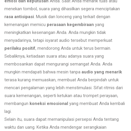
emosi dan keputusan
Anda. Saat Anda menarik tuas atau
menekan tombol, suara yang dihasilkan segera menciptakan
rasa antisipasi
. Musik dan lonceng yang terkait dengan
kemenangan memicu
perasaan kegembiraan
yang
meningkatkan kesenangan Anda. Anda mungkin tidak
menyadarinya, tetapi isyarat audio tersebut memperkuat
perilaku positif
, mendorong Anda untuk terus bermain.
Sebaliknya, ketiadaan suara atau adanya suara yang
membosankan dapat mengurangi semangat Anda. Anda
mungkin mendapati bahwa mesin tanpa
audio yang menarik
terasa kurang memuaskan, membuat Anda berpindah untuk
mencari pengalaman yang lebih menstimulasi. Sifat ritmis dari
suara kemenangan, seperti ketukan atau trompet perayaan,
membangun
koneksi emosional
yang membuat Anda kembali
lagi.
Selain itu, suara dapat memanipulasi persepsi Anda tentang
waktu dan uang. Ketika Anda mendengar serangkaian