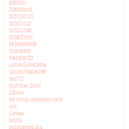
DODO69
TOKEKWIN
SUSTER123
BENTO123
KENZO188
SEMUTWIN
MUSANGWIN
SINGAWIN
MAMEN123
LOGIN ELANGWIN
LOGIN PRADA188
tajir777
Wolf7pay, D247
23naga
the french connection hello
slot
23naga
kw303
evosgaming qris