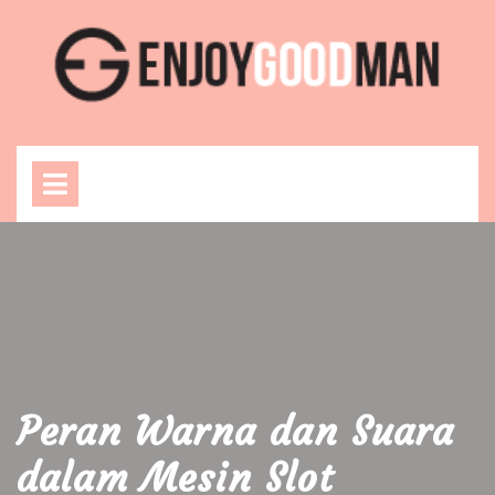
Skip
to
content
Open
Menu
Peran Warna dan Suara
dalam Mesin Slot