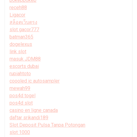
bokepbokep
receh88
Ligacor
สล็อตเว็บตรง
slot gacor777
batman365
dogelexus
link slot
masuk JDM88
escorts dubai
rupiahtoto
coooled ic autosampler
mewah99
pos4d togel
pos4d slot
casino en ligne canada
daftar srikandi189
Slot Deposit Pulsa Tanpa Potongan
slot 1000