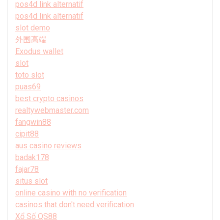
pos4d link alternatif
pos4d link alternatif
slot demo
外围高端
Exodus wallet
slot
toto slot
puas69
best crypto casinos
realtywebmaster.com
fangwin88
cipit88
aus casino reviews
badak178
fajar78
situs slot
online casino with no verification
casinos that don't need verification
Xổ Số QS88