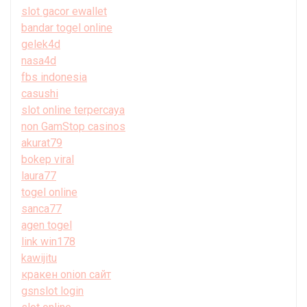
slot gacor ewallet
bandar togel online
gelek4d
nasa4d
fbs indonesia
casushi
slot online terpercaya
non GamStop casinos
akurat79
bokep viral
laura77
togel online
sanca77
agen togel
link win178
kawijitu
кракен onion сайт
gsnslot login