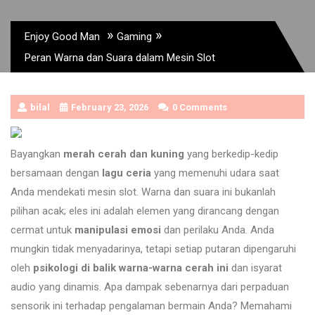
»
»
Enjoy Good Man
Gaming
Peran Warna dan Suara dalam Mesin Slot
bilal
February 23, 2026
0 Comments
Bayangkan
merah cerah dan kuning
yang berkedip-kedip
bersamaan dengan
lagu ceria
yang memenuhi udara saat
Anda mendekati mesin slot. Warna dan suara ini bukanlah
pilihan acak; eles ini adalah elemen yang dirancang dengan
cermat untuk
manipulasi emosi
dan perilaku Anda. Anda
mungkin tidak menyadarinya, tetapi setiap putaran dipengaruhi
oleh
psikologi di balik warna-warna cerah ini
dan isyarat
audio yang dinamis. Apa dampak sebenarnya dari perpaduan
sensorik ini terhadap pengalaman bermain Anda? Memahami