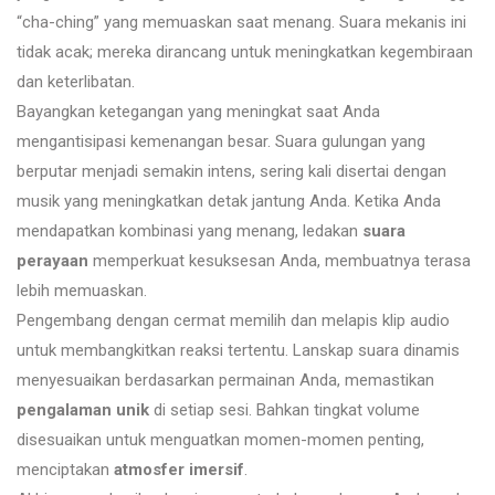
“cha-ching” yang memuaskan saat menang. Suara mekanis ini
tidak acak; mereka dirancang untuk meningkatkan kegembiraan
dan keterlibatan.
Bayangkan ketegangan yang meningkat saat Anda
mengantisipasi kemenangan besar. Suara gulungan yang
berputar menjadi semakin intens, sering kali disertai dengan
musik yang meningkatkan detak jantung Anda. Ketika Anda
mendapatkan kombinasi yang menang, ledakan
suara
perayaan
memperkuat kesuksesan Anda, membuatnya terasa
lebih memuaskan.
Pengembang dengan cermat memilih dan melapis klip audio
untuk membangkitkan reaksi tertentu. Lanskap suara dinamis
menyesuaikan berdasarkan permainan Anda, memastikan
pengalaman unik
di setiap sesi. Bahkan tingkat volume
disesuaikan untuk menguatkan momen-momen penting,
menciptakan
atmosfer imersif
.