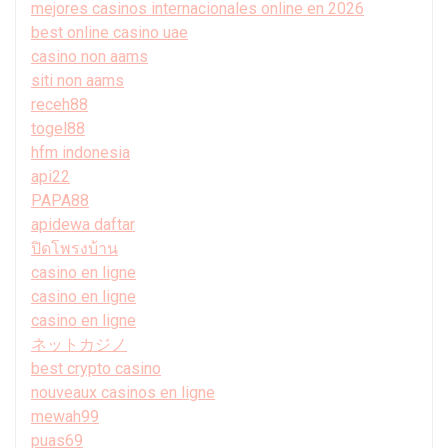
mejores casinos internacionales online en 2026
best online casino uae
casino non aams
siti non aams
receh88
togel88
hfm indonesia
api22
PAPA88
apidewa daftar
ปิดโพรงบ้าน
casino en ligne
casino en ligne
casino en ligne
ネットカジノ
best crypto casino
nouveaux casinos en ligne
mewah99
puas69