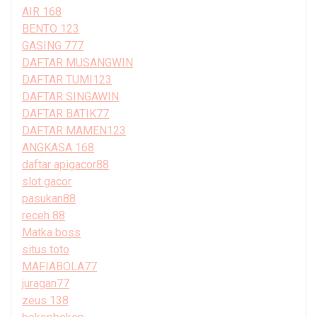
AIR 168
BENTO 123
GASING 777
DAFTAR MUSANGWIN
DAFTAR TUMI123
DAFTAR SINGAWIN
DAFTAR BATIK77
DAFTAR MAMEN123
ANGKASA 168
daftar apigacor88
slot gacor
pasukan88
receh 88
Matka boss
situs toto
MAFIABOLA77
juragan77
zeus 138