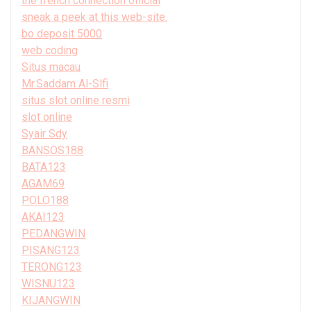
the french connection official
sneak a peek at this web-site.
bo deposit 5000
web coding
Situs macau
Mr.Saddam Al-Slfi
situs slot online resmi
slot online
Syair Sdy
BANSOS188
BATA123
AGAM69
POLO188
AKAI123
PEDANGWIN
PISANG123
TERONG123
WISNU123
KIJANGWIN