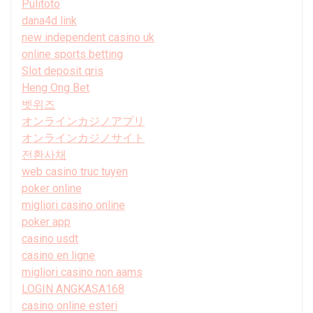
Pulitoto
dana4d link
new independent casino uk
online sports betting
Slot deposit qris
Heng Ong Bet
벳위즈
オンラインカジノアプリ
オンラインカジノサイト
전환사채
web casino truc tuyen
poker online
migliori casino online
poker app
casino usdt
casino en ligne
migliori casino non aams
LOGIN ANGKASA168
casino online esteri