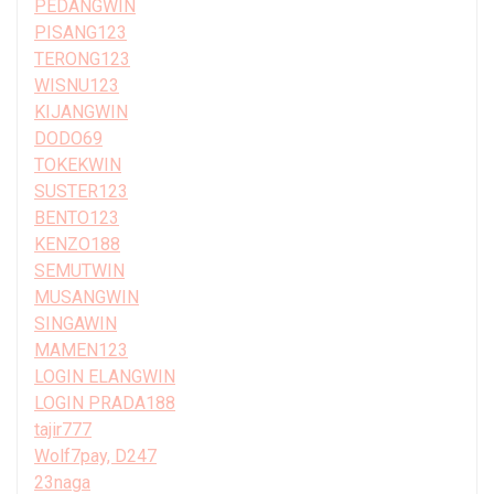
PEDANGWIN
PISANG123
TERONG123
WISNU123
KIJANGWIN
DODO69
TOKEKWIN
SUSTER123
BENTO123
KENZO188
SEMUTWIN
MUSANGWIN
SINGAWIN
MAMEN123
LOGIN ELANGWIN
LOGIN PRADA188
tajir777
Wolf7pay, D247
23naga