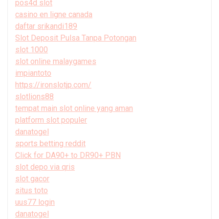
pos4d slot
casino en ligne canada
daftar srikandi189
Slot Deposit Pulsa Tanpa Potongan
slot 1000
slot online malaygames
impiantoto
https://ironslotjp.com/
slotlions88
tempat main slot online yang aman
platform slot populer
danatogel
sports betting reddit
Click for DA90+ to DR90+ PBN
slot depo via qris
slot gacor
situs toto
uus77 login
danatogel