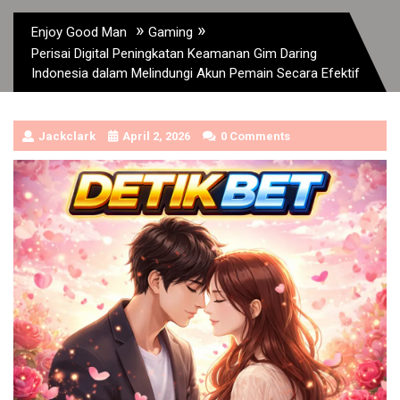
»
»
Enjoy Good Man
Gaming
Perisai Digital Peningkatan Keamanan Gim Daring
Indonesia dalam Melindungi Akun Pemain Secara Efektif
Jackclark
April 2, 2026
0 Comments