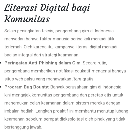
Literasi Digital bagi
Komunitas
Selain peningkatan teknis, pengembang gim di Indonesia
menyadari bahwa faktor manusia sering kali menjadi titik
terlemah. Oleh karena itu, kampanye literasi digital menjadi
bagian integral dari strategi keamanan.
Peringatan Anti-Phishing dalam Gim:
Secara rutin,
pengembang memberikan notifikasi edukatif mengenai bahaya
situs web palsu yang menawarkan
item
gratis.
Program Bug Bounty:
Banyak perusahaan gim di Indonesia
kini mengajak komunitas pengembang dan peretas etis untuk
menemukan celah keamanan dalam sistem mereka dengan
imbalan hadiah. Langkah proaktif ini membantu menutup lubang
keamanan sebelum sempat dieksploitasi oleh pihak yang tidak
bertanggung jawab.