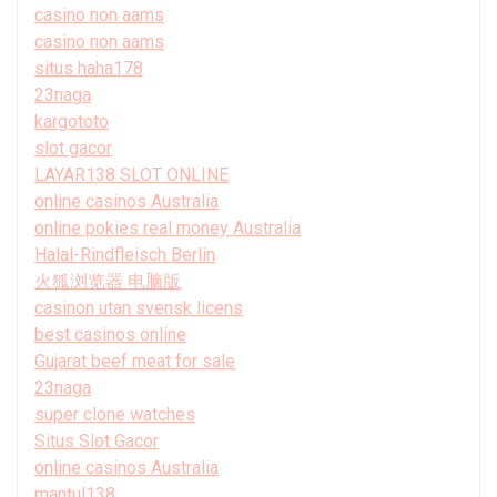
casino non aams
casino non aams
situs haha178
23naga
kargototo
slot gacor
LAYAR138 SLOT ONLINE
online casinos Australia
online pokies real money Australia
Halal-Rindfleisch Berlin
火狐浏览器 电脑版
casinon utan svensk licens
best casinos online
Gujarat beef meat for sale
23naga
super clone watches
Situs Slot Gacor
online casinos Australia
mantul138