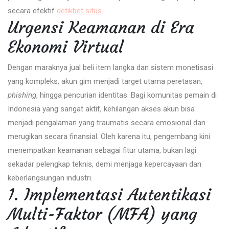
secara efektif
detikbet situs
.
Urgensi Keamanan di Era
Ekonomi Virtual
Dengan maraknya jual beli item langka dan sistem monetisasi
yang kompleks, akun gim menjadi target utama peretasan,
phishing
, hingga pencurian identitas. Bagi komunitas pemain di
Indonesia yang sangat aktif, kehilangan akses akun bisa
menjadi pengalaman yang traumatis secara emosional dan
merugikan secara finansial. Oleh karena itu, pengembang kini
menempatkan keamanan sebagai fitur utama, bukan lagi
sekadar pelengkap teknis, demi menjaga kepercayaan dan
keberlangsungan industri.
1. Implementasi Autentikasi
Multi-Faktor (MFA) yang