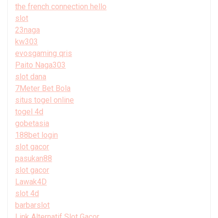
the french connection hello
slot
23naga
kw303
evosgaming qris
Paito Naga303
slot dana
7Meter Bet Bola
situs togel online
togel 4d
gobetasia
188bet login
slot gacor
pasukan88
slot gacor
Lawak4D
slot 4d
barbarslot
Link Alternatif Slot Gacor