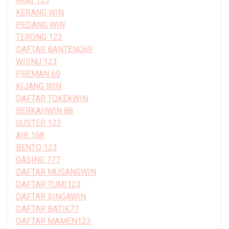
AKAI 123
KERANG WIN
PEDANG WIN
TERONG 123
DAFTAR BANTENG69
WISNU 123
PREMAN 69
KIJANG WIN
DAFTAR TOKEKWIN
BERKAHWIN 88
SUSTER 123
AIR 168
BENTO 123
GASING 777
DAFTAR MUSANGWIN
DAFTAR TUMI123
DAFTAR SINGAWIN
DAFTAR BATIK77
DAFTAR MAMEN123