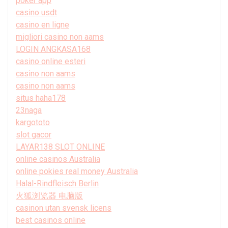
poker app
casino usdt
casino en ligne
migliori casino non aams
LOGIN ANGKASA168
casino online esteri
casino non aams
casino non aams
situs haha178
23naga
kargototo
slot gacor
LAYAR138 SLOT ONLINE
online casinos Australia
online pokies real money Australia
Halal-Rindfleisch Berlin
火狐浏览器 电脑版
casinon utan svensk licens
best casinos online