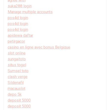
agree with
suka288 login
Manage multiple accounts
pos4d login
pos4d login
pos4d login
apidewa daftar
petirgacor
casino en ligne avec bonus Belgique
slot online
sungaitoto
situs togel
Sumsel toto
clash verge
Sildenafil
macauslot
depo 5k
deposit 5000
deposit 5000