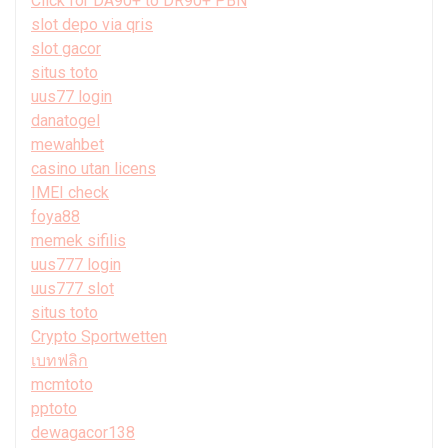
Click for DA90+ to DR90+ PBN
slot depo via qris
slot gacor
situs toto
uus77 login
danatogel
mewahbet
casino utan licens
IMEI check
foya88
memek sifilis
uus777 login
uus777 slot
situs toto
Crypto Sportwetten
เบทฟลิก
mcmtoto
pptoto
dewagacor138