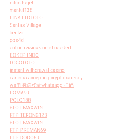
situs togel
mantul138
LINK LTDTOTO
Santa’s Village
hentai
pos4d
online casinos no id needed
BOKEP INDO
LOGOTOTO
instant withdrawal casino
casinos accepting cryptocurrency
ws电脑端登录whatsapp 扫码
ROMA99
POLO188
SLOT MAXWIN
RTP TERONG123
SLOT MAXWIN
RTP PREMAN69
RTP DODO69