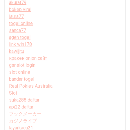
akurat79
bokep viral
laura77
togel online
sanca77
agen togel
link win178
kawijitu
кракен onion сайт
gsnslot login
slot online
bandar togel
Real Pokies Australia
Slot
suka288 daftar
api22 daftar
ブックメーカー
カジノライブ
layarkaca21