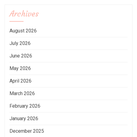
Archives
August 2026
July 2026
June 2026
May 2026
April 2026
March 2026
February 2026
January 2026
December 2025