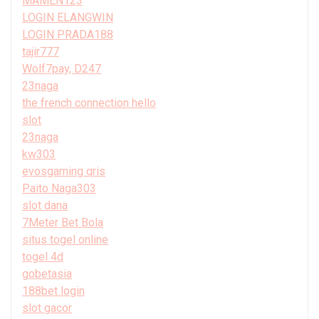
MAMEN123
LOGIN ELANGWIN
LOGIN PRADA188
tajir777
Wolf7pay, D247
23naga
the french connection hello
slot
23naga
kw303
evosgaming qris
Paito Naga303
slot dana
7Meter Bet Bola
situs togel online
togel 4d
gobetasia
188bet login
slot gacor