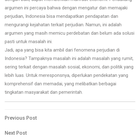
argumen ini percaya bahwa dengan mengatur dan memajaki
perjudian, Indonesia bisa mendapatkan pendapatan dan
mengurangi kejahatan terkait perjudian. Namun, ini adalah
argumen yang masih memicu perdebatan dan belum ada solusi
pasti untuk masalah ini.
Jadi, apa yang bisa kita ambil dari fenomena perjudian di
Indonesia? Tampaknya masalah ini adalah masalah yang rumit,
sering terkait dengan masalah sosial, ekonomi, dan politik yang
lebih luas. Untuk meresponsnya, diperlukan pendekatan yang
komprehensif dan memadai, yang melibatkan berbagai
tingkatan masyarakat dan pemerintah.
Post
Previous
Previous Post
Post
navigation
Next
Next Post