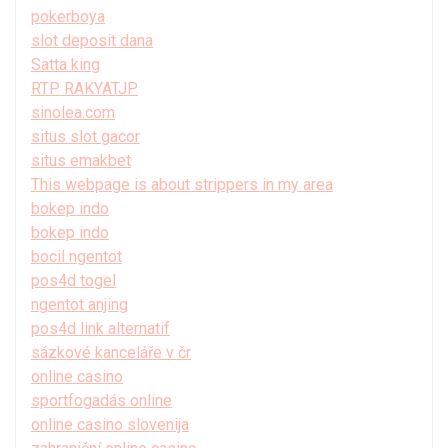
pokerboya
slot deposit dana
Satta king
RTP RAKYATJP
sinolea.com
situs slot gacor
situs emakbet
This webpage is about strippers in my area
bokep indo
bokep indo
bocil ngentot
pos4d togel
ngentot anjing
pos4d link alternatif
sázkové kanceláře v čr
online casino
sportfogadás online
online casino slovenija