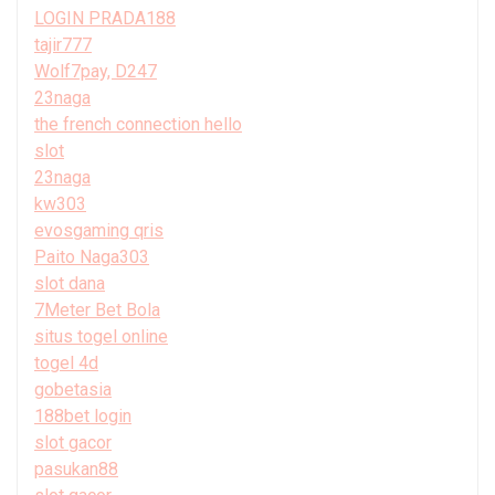
LOGIN PRADA188
tajir777
Wolf7pay, D247
23naga
the french connection hello
slot
23naga
kw303
evosgaming qris
Paito Naga303
slot dana
7Meter Bet Bola
situs togel online
togel 4d
gobetasia
188bet login
slot gacor
pasukan88