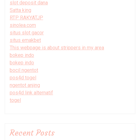
slot deposit dana
Satta king
RTP RAKYATJP
sinolea.com
situs slot gacor
situs emakbet
This webpage is about strippers in my area
bokep indo
bokep indo
bocil ngentot
pos4d togel
ngentot anjing
pos4d link alternatif
togel
Recent Posts