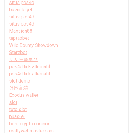
situs pos4d
bulan togel
situs pos4d
situs pos4d
Mansion88
taptapbet
Wild Bounty Showdown
Starzbet
토지노솔루션
pos4d link alternatif
pos4d link alternatif
slot demo
外围高端
Exodus wallet
slot
toto slot
puas69
best crypto casinos
realtywebmaster.com