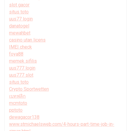
slot gacor
situs toto
uus77 login
danatogel
mewahbet
casino utan licens
IMEI check
foya88
memek sifilis
uus777 login
uus777 slot
situs toto
Crypto Sportwetten
เบทฟลิก
mcmtoto
pptoto
dewagacor138
www.stmichaelsweb.com/4-hours-part-time-job-in-