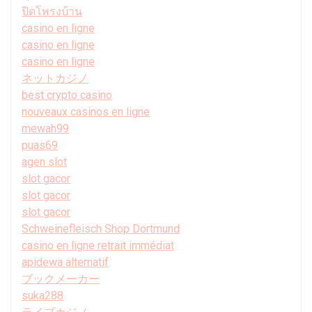
ปิดโพรงบ้าน
casino en ligne
casino en ligne
casino en ligne
ネットカジノ
best crypto casino
nouveaux casinos en ligne
mewah99
puas69
agen slot
slot gacor
slot gacor
slot gacor
Schweinefleisch Shop Dortmund
casino en ligne retrait immédiat
apidewa alternatif
ブックメーカー
suka288