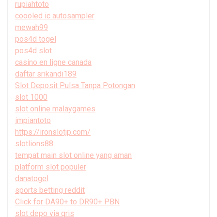
rupiahtoto
coooled ic autosampler
mewah99
pos4d togel
pos4d slot
casino en ligne canada
daftar srikandi189
Slot Deposit Pulsa Tanpa Potongan
slot 1000
slot online malaygames
impiantoto
https://ironslotjp.com/
slotlions88
tempat main slot online yang aman
platform slot populer
danatogel
sports betting reddit
Click for DA90+ to DR90+ PBN
slot depo via qris