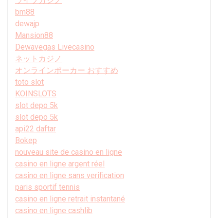
ライブカジノ
bm88
dewajp
Mansion88
Dewavegas Livecasino
ネットカジノ
オンラインポーカー おすすめ
toto slot
KOINSLOTS
slot depo 5k
slot depo 5k
api22 daftar
Bokep
nouveau site de casino en ligne
casino en ligne argent réel
casino en ligne sans verification
paris sportif tennis
casino en ligne retrait instantané
casino en ligne cashlib