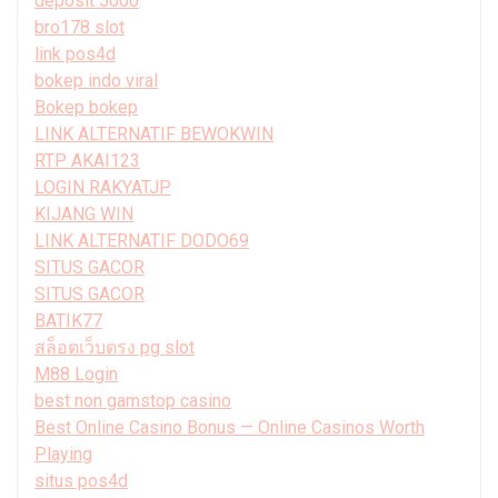
deposit 5000
bro178 slot
link pos4d
bokep indo viral
Bokep bokep
LINK ALTERNATIF BEWOKWIN
RTP AKAI123
LOGIN RAKYATJP
KIJANG WIN
LINK ALTERNATIF DODO69
SITUS GACOR
SITUS GACOR
BATIK77
สล็อตเว็บตรง pg slot
M88 Login
best non gamstop casino
Best Online Casino Bonus — Online Casinos Worth
Playing
situs pos4d