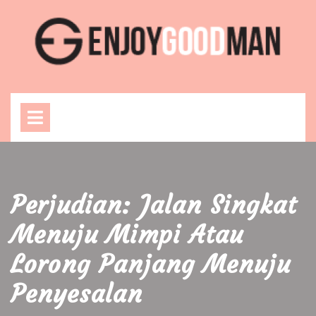
Skip
to
content
Open
Menu
Perjudian: Jalan Singkat
Menuju Mimpi Atau
Lorong Panjang Menuju
Penyesalan