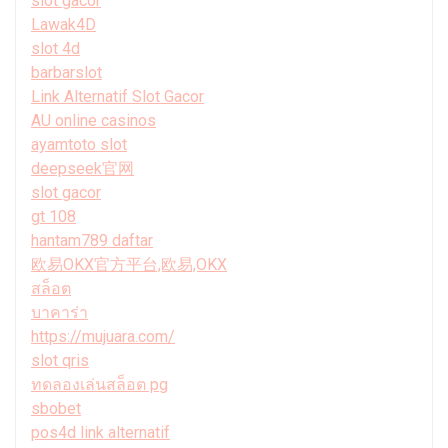
slot gacor
Lawak4D
slot 4d
barbarslot
Link Alternatif Slot Gacor
AU online casinos
ayamtoto slot
deepseek官网
slot gacor
gt 108
hantam789 daftar
欧易OKX官方平台,欧易,OKX
สล็อต
บาคาร่า
https://mujuara.com/
slot qris
ทดลองเล่นสล็อต pg
sbobet
pos4d link alternatif