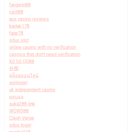
fangwin88
cipit88
aus casino reviews
badak178
fajar78
situs slot
online casino with no verification
casinos that don't need verification
Xổ Số QS88
外围
สล็อตออนไลน์
sontogel
uk independent casino
ผลบอล
suka288 link
WOW388
Clash Verge
situs togel