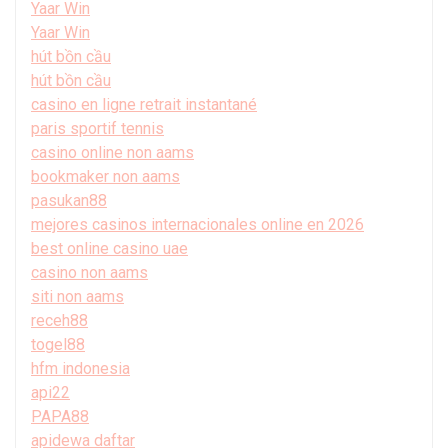
Yaar Win
Yaar Win
hút bồn cầu
hút bồn cầu
casino en ligne retrait instantané
paris sportif tennis
casino online non aams
bookmaker non aams
pasukan88
mejores casinos internacionales online en 2026
best online casino uae
casino non aams
siti non aams
receh88
togel88
hfm indonesia
api22
PAPA88
apidewa daftar