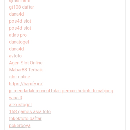
ajman.html
gt108 daftar
dana4d
pos4d slot
pos4d slot
atlas pro
danatogel
dana4d
avtoto
Agen Slot Online
Mabar88 Terbaik
slot online
https://hapify.io/
jp mendadak muncul bikin pemain heboh di mahjong
wins 3
alexistogel
168 games asia toto
tokektoto daftar
pokerboya