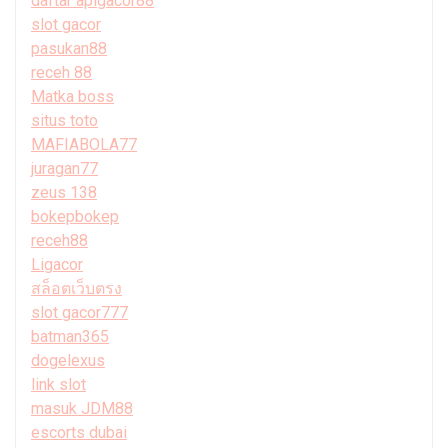
daftar apigacor88
slot gacor
pasukan88
receh 88
Matka boss
situs toto
MAFIABOLA77
juragan77
zeus 138
bokepbokep
receh88
Ligacor
สล็อตเว็บตรง
slot gacor777
batman365
dogelexus
link slot
masuk JDM88
escorts dubai