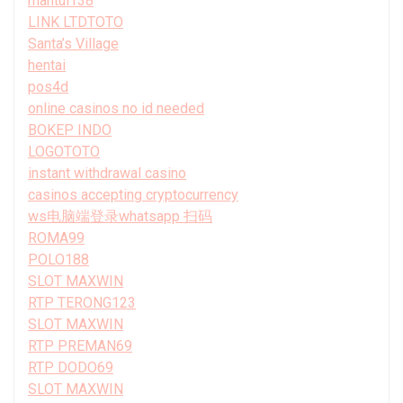
mantul138
LINK LTDTOTO
Santa’s Village
hentai
pos4d
online casinos no id needed
BOKEP INDO
LOGOTOTO
instant withdrawal casino
casinos accepting cryptocurrency
ws电脑端登录whatsapp 扫码
ROMA99
POLO188
SLOT MAXWIN
RTP TERONG123
SLOT MAXWIN
RTP PREMAN69
RTP DODO69
SLOT MAXWIN