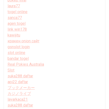
bokep viral
laura77
togel online
sanca77
agen togel
link win178
kawijitu
кракен onion сайт
gsnslot login
slot online
bandar togel
Real Pokies Australia
Slot
suka288 daftar
api22 daftar
ブックメーカー
カジノライブ
layarkaca21
suka288 daftar