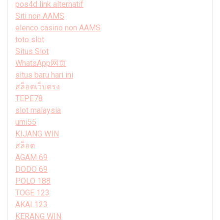
pos4d link alternatif
Siti non AAMS
elenco casino non AAMS
toto slot
Situs Slot
WhatsApp网页
situs baru hari ini
สล็อตเว็บตรง
TEPE78
slot malaysia
umi55
KIJANG WIN
สล็อต
AGAM 69
DODO 69
POLO 188
TOGE 123
AKAI 123
KERANG WIN