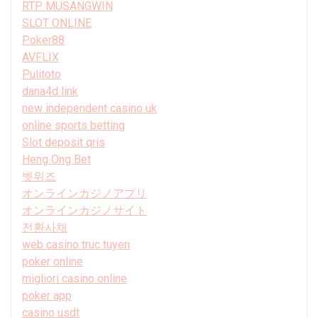
RTP MUSANGWIN
SLOT ONLINE
Poker88
AVFLIX
Pulitoto
dana4d link
new independent casino uk
online sports betting
Slot deposit qris
Heng Ong Bet
벳위즈
オンラインカジノアプリ
オンラインカジノサイト
전환사채
web casino truc tuyen
poker online
migliori casino online
poker app
casino usdt