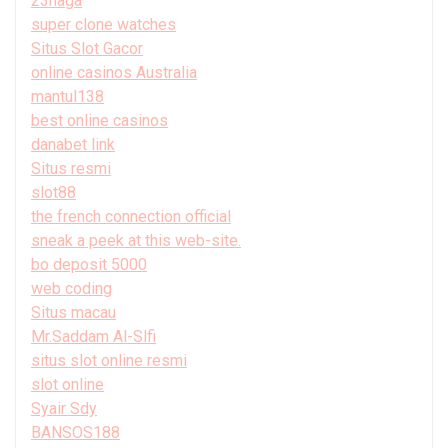
23naga
super clone watches
Situs Slot Gacor
online casinos Australia
mantul138
best online casinos
danabet link
Situs resmi
slot88
the french connection official
sneak a peek at this web-site.
bo deposit 5000
web coding
Situs macau
Mr.Saddam Al-Slfi
situs slot online resmi
slot online
Syair Sdy
BANSOS188