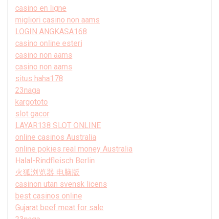
casino en ligne
migliori casino non aams
LOGIN ANGKASA168
casino online esteri
casino non aams
casino non aams
situs haha178
23naga
kargototo
slot gacor
LAYAR138 SLOT ONLINE
online casinos Australia
online pokies real money Australia
Halal-Rindfleisch Berlin
火狐浏览器 电脑版
casinon utan svensk licens
best casinos online
Gujarat beef meat for sale