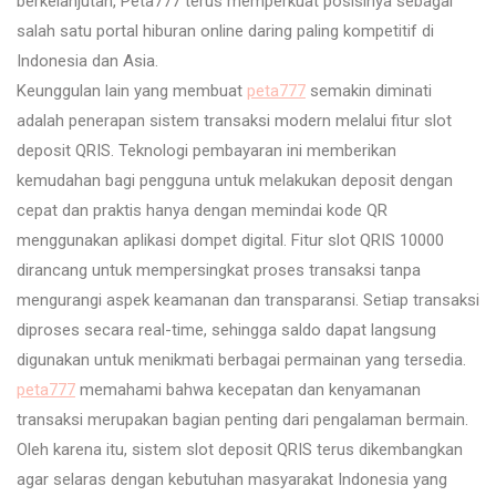
berkelanjutan, Peta777 terus memperkuat posisinya sebagai
salah satu portal hiburan online daring paling kompetitif di
Indonesia dan Asia.
Keunggulan lain yang membuat
peta777
semakin diminati
adalah penerapan sistem transaksi modern melalui fitur slot
deposit QRIS. Teknologi pembayaran ini memberikan
kemudahan bagi pengguna untuk melakukan deposit dengan
cepat dan praktis hanya dengan memindai kode QR
menggunakan aplikasi dompet digital. Fitur slot QRIS 10000
dirancang untuk mempersingkat proses transaksi tanpa
mengurangi aspek keamanan dan transparansi. Setiap transaksi
diproses secara real-time, sehingga saldo dapat langsung
digunakan untuk menikmati berbagai permainan yang tersedia.
peta777
memahami bahwa kecepatan dan kenyamanan
transaksi merupakan bagian penting dari pengalaman bermain.
Oleh karena itu, sistem slot deposit QRIS terus dikembangkan
agar selaras dengan kebutuhan masyarakat Indonesia yang