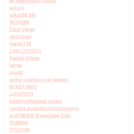
uk independent casino
ผลบอล
suka288 link
WOW388
Clash Verge
situs togel
mantul138
LINK LTDTOTO
Santa’s Village
hentai
pos4d
online casinos no id needed
BOKEP INDO
LOGOTOTO
instant withdrawal casino
casinos accepting cryptocurrency
ws电脑端登录whatsapp 扫码
ROMA99
POLO188