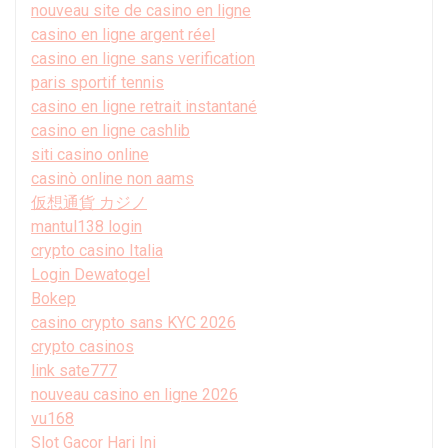
nouveau site de casino en ligne
casino en ligne argent réel
casino en ligne sans verification
paris sportif tennis
casino en ligne retrait instantané
casino en ligne cashlib
siti casino online
casinò online non aams
仮想通貨 カジノ
mantul138 login
crypto casino Italia
Login Dewatogel
Bokep
casino crypto sans KYC 2026
crypto casinos
link sate777
nouveau casino en ligne 2026
vu168
Slot Gacor Hari Ini