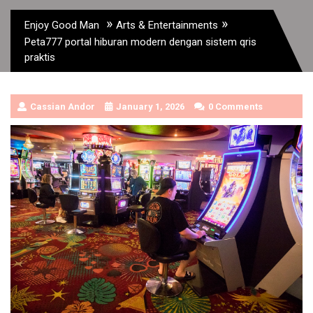
»
»
Enjoy Good Man
Arts & Entertainments
Peta777 portal hiburan modern dengan sistem qris
praktis
Cassian Andor
January 1, 2026
0 Comments