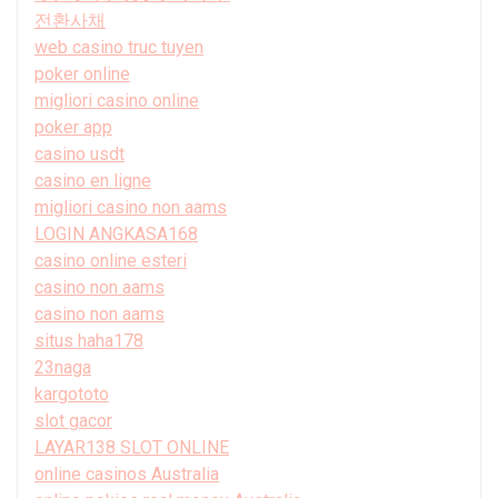
전환사채
web casino truc tuyen
poker online
migliori casino online
poker app
casino usdt
casino en ligne
migliori casino non aams
LOGIN ANGKASA168
casino online esteri
casino non aams
casino non aams
situs haha178
23naga
kargototo
slot gacor
LAYAR138 SLOT ONLINE
online casinos Australia