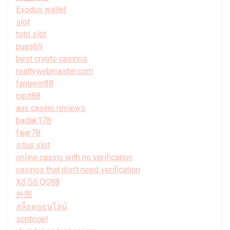
Exodus wallet
slot
toto slot
puas69
best crypto casinos
realtywebmaster.com
fangwin88
cipit88
aus casino reviews
badak178
fajar78
situs slot
online casino with no verification
casinos that don't need verification
Xổ Số QS88
外围
สล็อตออนไลน์
sontogel