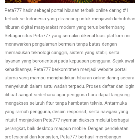
Peta777 hadir sebagai portal hiburan terbaik online daring #1
terbaik se Indonesia yang dirancang untuk menjawab kebutuhan
hiburan digital masyarakat modern yang terus berkembang.
Sebagai situs Peta777 yang semakin dikenal luas, platform ini
menawarkan pengalaman bermain tanpa batas dengan
memadukan teknologi canggih, sistem yang stabil, serta
layanan yang berorientasi pada kepuasan pengguna. Sejak awal
kehadirannya, Peta777 berkomitmen menjadi website portal
utama yang mampu menghadirkan hiburan online daring secara
menyeluruh dalam satu wadah terpadu. Proses daftar dan login
dibuat sangat sederhana agar pengguna baru dapat langsung
mengakses seluruh fitur tanpa hambatan teknis. Antarmuka
yang ramah pengguna, desain responsif, serta navigasi yang
intuitif menjadikan Peta777 nyaman diakses melalui berbagai
perangkat, baik desktop maupun mobile. Dengan pendekatan
profesional dan konsisten, Peta777 berhasil membangun