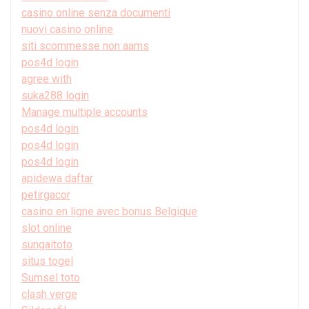
casino online senza documenti
nuovi casino online
siti scommesse non aams
pos4d login
agree with
suka288 login
Manage multiple accounts
pos4d login
pos4d login
pos4d login
apidewa daftar
petirgacor
casino en ligne avec bonus Belgique
slot online
sungaitoto
situs togel
Sumsel toto
clash verge