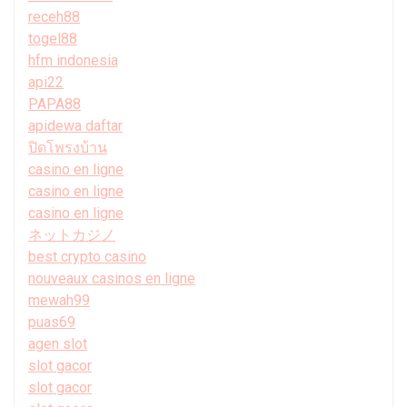
receh88
togel88
hfm indonesia
api22
PAPA88
apidewa daftar
ปิดโพรงบ้าน
casino en ligne
casino en ligne
casino en ligne
ネットカジノ
best crypto casino
nouveaux casinos en ligne
mewah99
puas69
agen slot
slot gacor
slot gacor