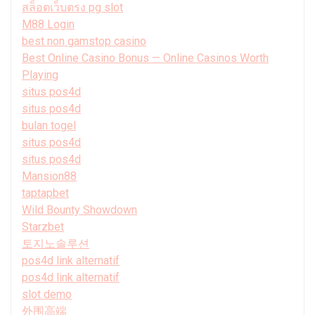
สล็อตเว็บตรง pg slot
M88 Login
best non gamstop casino
Best Online Casino Bonus — Online Casinos Worth
Playing
situs pos4d
situs pos4d
bulan togel
situs pos4d
situs pos4d
Mansion88
taptapbet
Wild Bounty Showdown
Starzbet
토지노솔루션
pos4d link alternatif
pos4d link alternatif
slot demo
外围高端