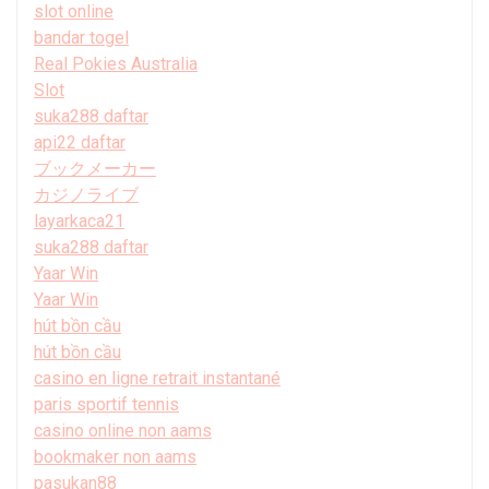
slot online
bandar togel
Real Pokies Australia
Slot
suka288 daftar
api22 daftar
ブックメーカー
カジノライブ
layarkaca21
suka288 daftar
Yaar Win
Yaar Win
hút bồn cầu
hút bồn cầu
casino en ligne retrait instantané
paris sportif tennis
casino online non aams
bookmaker non aams
pasukan88