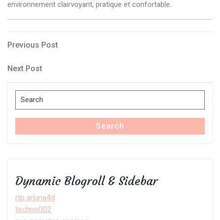
environnement clairvoyant, pratique et confortable.
Post
Previous
Previous Post
Post
navigation
Next
Next Post
Post
Search
for:
Search
Dynamic Blogroll & Sidebar
rtp arjuna4d
techno002