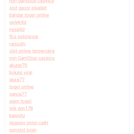
non gamstop casinos
slot gacor ewallet
bandar togel online
gelek4d
nasa4d
fbs indonesia
casushi
slot online terpercaya
non GamStop casinos
akurat79
bokep viral
laura77
togel online
sanca77
agen togel
link win178
kawijitu
кракен onion сайт
gsnslot login