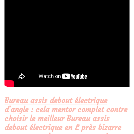
Bureau assis debout électrique
d'angle
: cela mentor complet contre
choisir le meilleur Bureau assis
debout électrique en L près bizarre