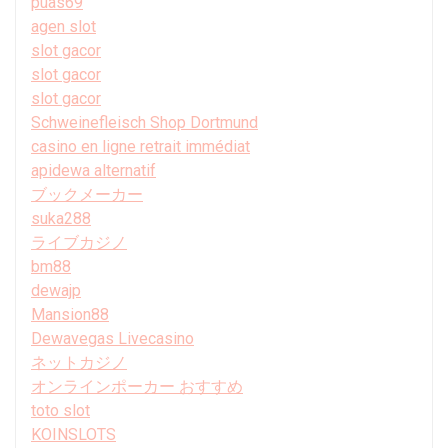
puas69
agen slot
slot gacor
slot gacor
slot gacor
Schweinefleisch Shop Dortmund
casino en ligne retrait immédiat
apidewa alternatif
ブックメーカー
suka288
ライブカジノ
bm88
dewajp
Mansion88
Dewavegas Livecasino
ネットカジノ
オンラインポーカー おすすめ
toto slot
KOINSLOTS