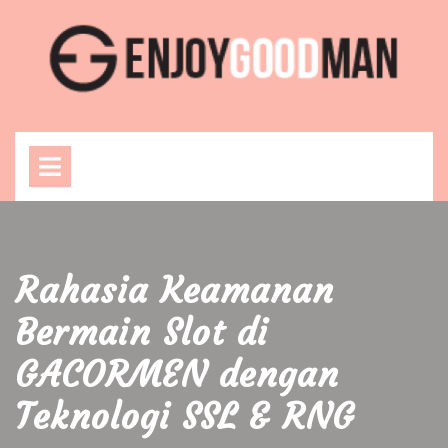
Skip
to
content
Open
Menu
Rahasia Keamanan
Bermain Slot di
GACORMEN dengan
Teknologi SSL & RNG