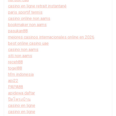
casino en ligne retrait instantané
paris sportif tennis
casino online non aams
bookmaker non aams
pasukan88
mejores casinos internacionales online en 2026
best online casino uae
casino non aams
siti non aams
receh88
togel88
hfm indonesia
api22
PAPA88
apidewa daftar
ปิดโพรงบ้าน
casino en ligne
casino en ligne