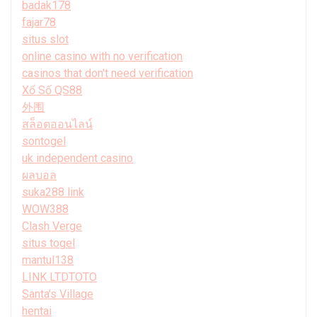
badak178
fajar78
situs slot
online casino with no verification
casinos that don't need verification
Xổ Số QS88
外围
สล็อตออนไลน์
sontogel
uk independent casino
ผลบอล
suka288 link
WOW388
Clash Verge
situs togel
mantul138
LINK LTDTOTO
Santa’s Village
hentai