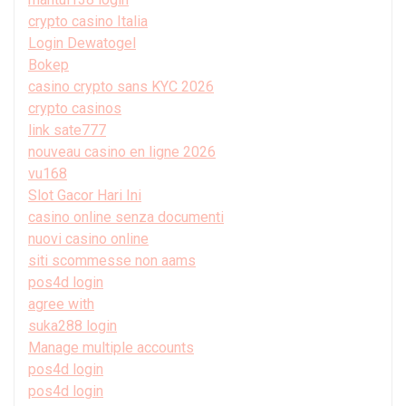
crypto casino Italia
Login Dewatogel
Bokep
casino crypto sans KYC 2026
crypto casinos
link sate777
nouveau casino en ligne 2026
vu168
Slot Gacor Hari Ini
casino online senza documenti
nuovi casino online
siti scommesse non aams
pos4d login
agree with
suka288 login
Manage multiple accounts
pos4d login
pos4d login