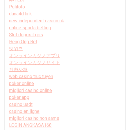
Pulitoto
dana4d link
new independent casino uk
online sports betting
Slot deposit qris
Heng Ong Bet
벳위즈
オンラインカジノアプリ
オンラインカジノサイト
전환사채
web casino truc tuyen
poker online
migliori casino online
poker app
casino usdt
casino en ligne
migliori casino non aams
LOGIN ANGKASA168