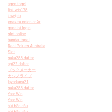
agen togel
link win178
kawijitu
кракен onion сайт
gsnslot login
slot online
bandar togel
Real Pokies Australia
Slot
suka288 daftar
api22 daftar
ブックメーカー
カジノライブ
layarkaca21
suka288 daftar
Yaar Win
Yaar Win
hút bồn cầu
hút bồn cầu