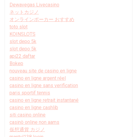
Dewavegas Livecasino
ネットカジノ
オンラインポーカー おすすめ
toto slot
KOINSLOTS
slot depo 5k
slot depo 5k
api22 daftar
Bokep
nouveau site de casino en ligne
casino en ligne argent réel
casino en ligne sans verification
paris sportif tennis
casino en ligne retrait instantané
casino en ligne cashlib
siti casino online
casinò online non aams
仮想通貨 カジノ
mantul138 login