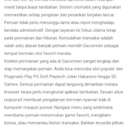
menit tanpa biaya tambahan. Sistem otomatis yang digunakan
memastikan setiap pengisian dan penarikan berjalan lancar.
Pemain tidak perlu menunggu lama atau repot menghadapi
kendala administratif. Dengan layanan ini fokus utama tetap
pada permainan dan hiburan. Kemudahan transaksi adalah
salah satu alasan banyak pemain memilih Gacormen sebagai
tempat bermain slot favorit mereka.
Koleksi permainan yang ada di Gacormen sangat lengkap dan
siap memanjakan pemain. Anda bisa mencoba slot populer dari
Pragmatic Play PG Soft Playtech Joker Habanero hingga 5G
Games. Semua permainan dapat langsung dimainkan melalui
browser tanpa perlu menginstal aplikasi tambahan. Desain situs
responsif membuat pengalaman bermain nyaman baik di
komputer maupun ponsel. Navigasi menu yang sederhana
membantu pemain menemukan game favorit, mengklaim
bonus, atau memantau histori transaksi. Bahkan tersedia pilihan