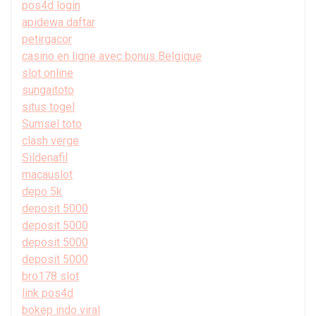
pos4d login
apidewa daftar
petirgacor
casino en ligne avec bonus Belgique
slot online
sungaitoto
situs togel
Sumsel toto
clash verge
Sildenafil
macauslot
depo 5k
deposit 5000
deposit 5000
deposit 5000
deposit 5000
bro178 slot
link pos4d
bokep indo viral