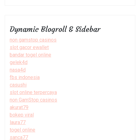
Dynamic Blogroll & Sidebar
non gamstop casinos
slot gacor ewallet
bandar togel online
gelek4d
nasa4d
fbs indonesia
casushi
slot online terpercaya
non GamStop casinos
akurat79
bokep viral
laura77
togel online
sanca77