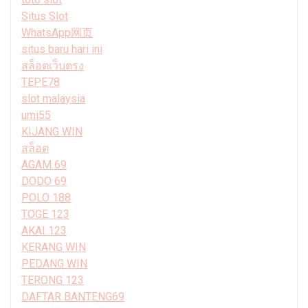
Situs Slot
WhatsApp网页
situs baru hari ini
สล็อตเว็บตรง
TEPE78
slot malaysia
umi55
KIJANG WIN
สล็อต
AGAM 69
DODO 69
POLO 188
TOGE 123
AKAI 123
KERANG WIN
PEDANG WIN
TERONG 123
DAFTAR BANTENG69