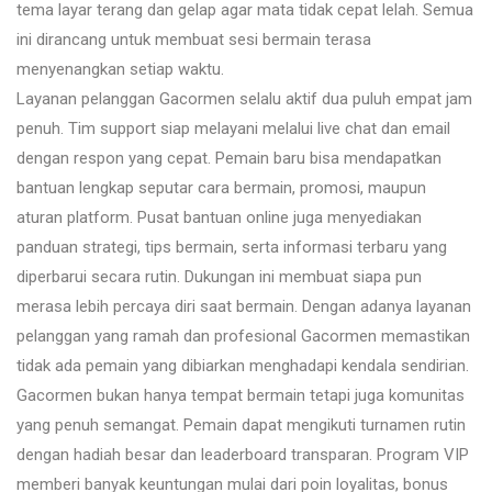
tema layar terang dan gelap agar mata tidak cepat lelah. Semua
ini dirancang untuk membuat sesi bermain terasa
menyenangkan setiap waktu.
Layanan pelanggan Gacormen selalu aktif dua puluh empat jam
penuh. Tim support siap melayani melalui live chat dan email
dengan respon yang cepat. Pemain baru bisa mendapatkan
bantuan lengkap seputar cara bermain, promosi, maupun
aturan platform. Pusat bantuan online juga menyediakan
panduan strategi, tips bermain, serta informasi terbaru yang
diperbarui secara rutin. Dukungan ini membuat siapa pun
merasa lebih percaya diri saat bermain. Dengan adanya layanan
pelanggan yang ramah dan profesional Gacormen memastikan
tidak ada pemain yang dibiarkan menghadapi kendala sendirian.
Gacormen bukan hanya tempat bermain tetapi juga komunitas
yang penuh semangat. Pemain dapat mengikuti turnamen rutin
dengan hadiah besar dan leaderboard transparan. Program VIP
memberi banyak keuntungan mulai dari poin loyalitas, bonus