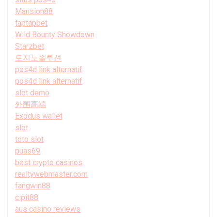
Mansion88
taptapbet
Wild Bounty Showdown
Starzbet
토지노솔루션
pos4d link alternatif
pos4d link alternatif
slot demo
外围高端
Exodus wallet
slot
toto slot
puas69
best crypto casinos
realtywebmaster.com
fangwin88
cipit88
aus casino reviews