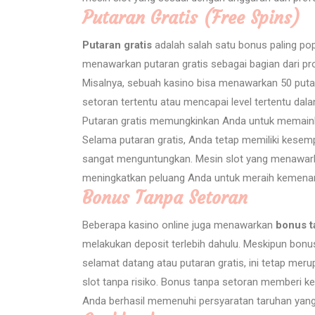
Putaran Gratis (Free Spins)
Putaran gratis
adalah salah satu bonus paling pop
menawarkan putaran gratis sebagai bagian dari pr
Misalnya, sebuah kasino bisa menawarkan 50 putar
setoran tertentu atau mencapai level tertentu dal
Putaran gratis memungkinkan Anda untuk memaink
Selama putaran gratis, Anda tetap memiliki kes
sangat menguntungkan. Mesin slot yang menawarkan 
meningkatkan peluang Anda untuk meraih kemenang
Bonus Tanpa Setoran
Beberapa kasino online juga menawarkan
bonus t
melakukan deposit terlebih dahulu. Meskipun bonus 
selamat datang atau putaran gratis, ini tetap me
slot tanpa risiko. Bonus tanpa setoran memberi k
Anda berhasil memenuhi persyaratan taruhan yang 