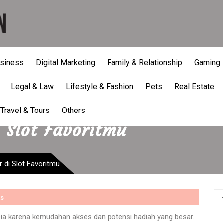
siness
Digital Marketing
Family & Relationship
Gaming
Legal & Law
Lifestyle & Fashion
Pets
Real Estate
Travel & Tours
Others
 Slot Favoritmu
 di Slot Favoritmu
ts
sia karena kemudahan akses dan potensi hadiah yang besar.