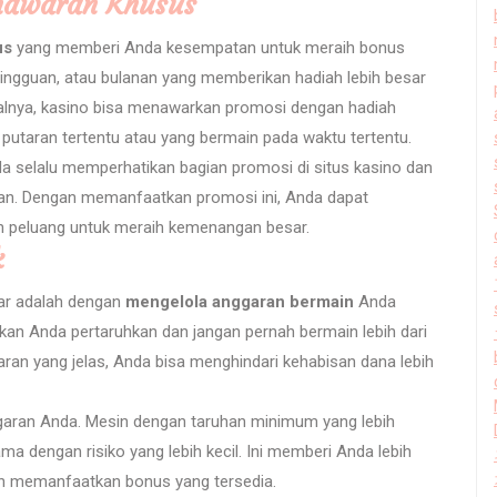
nawaran Khusus
us
yang memberi Anda kesempatan untuk meraih bonus
mingguan, atau bulanan yang memberikan hadiah lebih besar
alnya, kasino bisa menawarkan promosi dengan hadiah
putaran tertentu atau yang bermain pada waktu tertentu.
 selalu memperhatikan bagian promosi di situs kasino dan
kan. Dengan memanfaatkan promosi ini, Anda dapat
 peluang untuk meraih kemenangan besar.
k
sar adalah dengan
mengelola anggaran bermain
Anda
kan Anda pertaruhkan dan jangan pernah bermain lebih dari
an yang jelas, Anda bisa menghindari kehabisan dana lebih
nggaran Anda. Mesin dengan taruhan minimum yang lebih
 dengan risiko yang lebih kecil. Ini memberi Anda lebih
 memanfaatkan bonus yang tersedia.