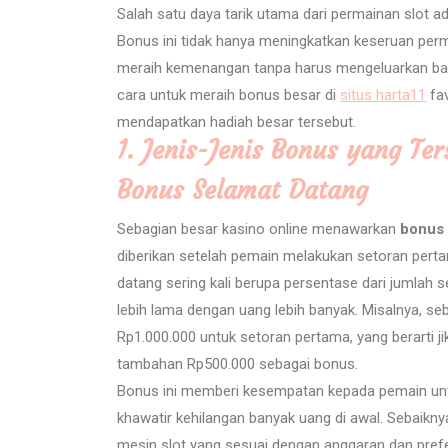
Salah satu daya tarik utama dari permainan slot a
Bonus ini tidak hanya meningkatkan keseruan per
meraih kemenangan tanpa harus mengeluarkan bany
cara untuk meraih bonus besar di
situs harta11
fav
mendapatkan hadiah besar tersebut.
1. Jenis-Jenis Bonus yang Ter
Bonus Selamat Datang
Sebagian besar kasino online menawarkan
bonus 
diberikan setelah pemain melakukan setoran pert
datang sering kali berupa persentase dari jumla
lebih lama dengan uang lebih banyak. Misalnya, 
Rp1.000.000 untuk setoran pertama, yang berarti
tambahan Rp500.000 sebagai bonus.
Bonus ini memberi kesempatan kepada pemain untu
khawatir kehilangan banyak uang di awal. Sebaikn
mesin slot yang sesuai dengan anggaran dan pref