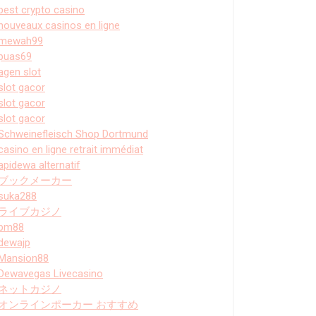
best crypto casino
nouveaux casinos en ligne
mewah99
puas69
agen slot
slot gacor
slot gacor
slot gacor
Schweinefleisch Shop Dortmund
casino en ligne retrait immédiat
apidewa alternatif
ブックメーカー
suka288
ライブカジノ
bm88
dewajp
Mansion88
Dewavegas Livecasino
ネットカジノ
オンラインポーカー おすすめ