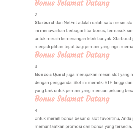
Bonus Selamat Datang
2
Starburst
dari NetEnt adalah salah satu mesin slo
ini menawarkan berbagai fitur bonus, termasuk si
untuk meraih kemenangan lebih banyak. Starburst 
menjadi pilihan tepat bagi pemain yang ingin mem
Bonus Selamat Datang
3
Gonzo's Quest
juga merupakan mesin slot yang m
dengan pengganda. Slot ini memiliki RTP tinggi da
yang baik untuk pemain yang mencari peluang bes
Bonus Selamat Datang
4
Untuk meraih bonus besar di slot favoritmu, Anda 
memanfaatkan promosi dan bonus yang tersedia, s