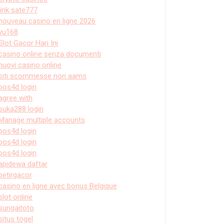
link sate777
nouveau casino en ligne 2026
vu168
Slot Gacor Hari Ini
casino online senza documenti
nuovi casino online
siti scommesse non aams
pos4d login
agree with
suka288 login
Manage multiple accounts
pos4d login
pos4d login
pos4d login
apidewa daftar
petirgacor
casino en ligne avec bonus Belgique
slot online
sungaitoto
situs togel