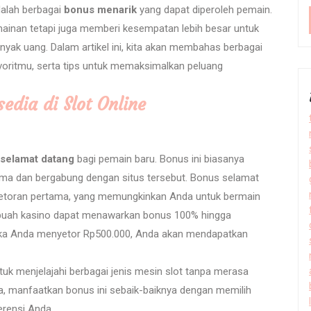
dalah berbagai
bonus menarik
yang dapat diperoleh pemain.
mainan tetapi juga memberi kesempatan lebih besar untuk
ak uang. Dalam artikel ini, kita akan membahas berbagai
oritmu, serta tips untuk memaksimalkan peluang
sedia di Slot Online
selamat datang
bagi pemain baru. Bonus ini biasanya
ama dan bergabung dengan situs tersebut. Bonus selamat
h setoran pertama, yang memungkinkan Anda untuk bermain
sebuah kasino dapat menawarkan bonus 100% hingga
 jika Anda menyetor Rp500.000, Anda akan mendapatkan
k menjelajahi berbagai jenis mesin slot tanpa merasa
ya, manfaatkan bonus ini sebaik-baiknya dengan memilih
erensi Anda.