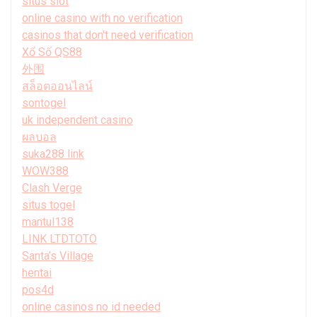
situs slot
online casino with no verification
casinos that don't need verification
Xổ Số QS88
外围
สล็อตออนไลน์
sontogel
uk independent casino
ผลบอล
suka288 link
WOW388
Clash Verge
situs togel
mantul138
LINK LTDTOTO
Santa’s Village
hentai
pos4d
online casinos no id needed