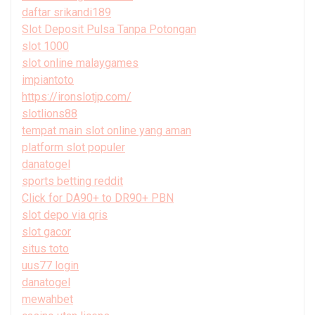
daftar srikandi189
Slot Deposit Pulsa Tanpa Potongan
slot 1000
slot online malaygames
impiantoto
https://ironslotjp.com/
slotlions88
tempat main slot online yang aman
platform slot populer
danatogel
sports betting reddit
Click for DA90+ to DR90+ PBN
slot depo via qris
slot gacor
situs toto
uus77 login
danatogel
mewahbet