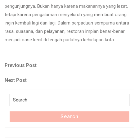
pengunjungnya. Bukan hanya karena makanannya yang lezat,
tetapi karena pengalaman menyeluruh yang membuat orang
ingin kembali lagi dan lagi. Dalam perpaduan sempurna antara
rasa, suasana, dan pelayanan, restoran impian benar-benar
menjadi oase kecil di tengah padatnya kehidupan kota.
Post
Previous
Previous Post
Post
navigation
Next
Next Post
Post
Search
for:
Search