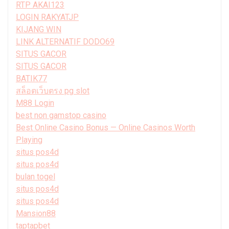
RTP AKAI123
LOGIN RAKYATJP
KIJANG WIN
LINK ALTERNATIF DODO69
SITUS GACOR
SITUS GACOR
BATIK77
สล็อตเว็บตรง pg slot
M88 Login
best non gamstop casino
Best Online Casino Bonus — Online Casinos Worth
Playing
situs pos4d
situs pos4d
bulan togel
situs pos4d
situs pos4d
Mansion88
taptapbet