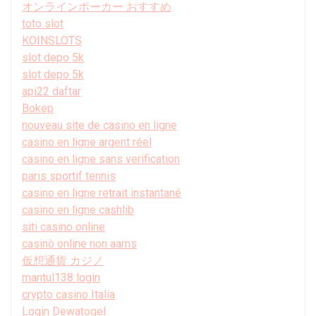
オンラインポーカー おすすめ
toto slot
KOINSLOTS
slot depo 5k
slot depo 5k
api22 daftar
Bokep
nouveau site de casino en ligne
casino en ligne argent réel
casino en ligne sans verification
paris sportif tennis
casino en ligne retrait instantané
casino en ligne cashlib
siti casino online
casinò online non aams
仮想通貨 カジノ
mantul138 login
crypto casino Italia
Login Dewatogel