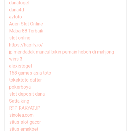
danatogel
dana4d
avtoto
Agen Slot Online
Mabar88 Terbaik
slot online
https://hapify.io/
jp mendadak muncul bikin pemain heboh di mahjong
wins 3
alexistogel
168 games asia toto
tokektoto daftar
pokerboya
slot deposit dana
Satta king
RTP RAKYATJP
sinolea.com
situs slot gacor
situs emakbet