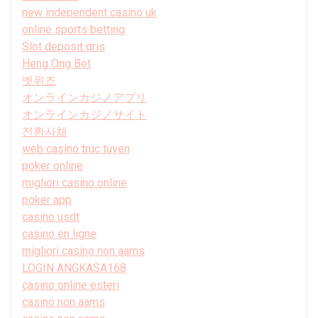
new independent casino uk
online sports betting
Slot deposit qris
Heng Ong Bet
벳위즈
オンラインカジノアプリ
オンラインカジノサイト
전환사채
web casino truc tuyen
poker online
migliori casino online
poker app
casino usdt
casino en ligne
migliori casino non aams
LOGIN ANGKASA168
casino online esteri
casino non aams