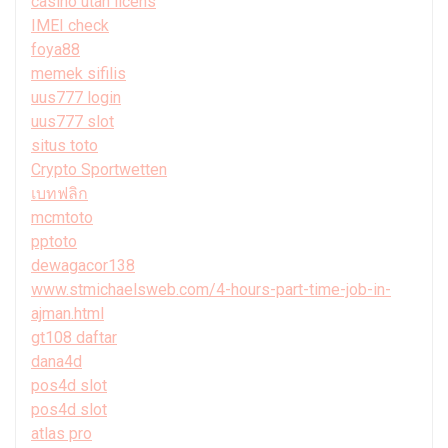
casino utan licens
IMEI check
foya88
memek sifilis
uus777 login
uus777 slot
situs toto
Crypto Sportwetten
เบทฟลิก
mcmtoto
pptoto
dewagacor138
www.stmichaelsweb.com/4-hours-part-time-job-in-
ajman.html
gt108 daftar
dana4d
pos4d slot
pos4d slot
atlas pro