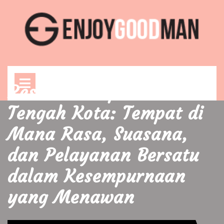
Skip
to
content
Open
Menu
Restoran Impian di
Tengah Kota: Tempat di
Mana Rasa, Suasana,
dan Pelayanan Bersatu
dalam Kesempurnaan
yang Menawan