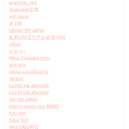
ayamtoto slot
deepseek官网
slot gacor
gt 108
hantam789 daftar
欧易OKX官方平台,欧易,OKX
สล็อต
บาคาร่า
https://mujuara.com/
slot qris
ทดลองเล่นสล็อต pg
sbobet
pos4d link alternatif
pos4d link alternatif
Siti non AAMS
elenco casino non AAMS
toto slot
Situs Slot
WhatsApp网页