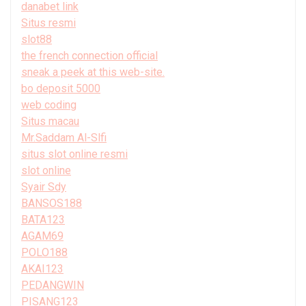
danabet link
Situs resmi
slot88
the french connection official
sneak a peek at this web-site.
bo deposit 5000
web coding
Situs macau
Mr.Saddam Al-Slfi
situs slot online resmi
slot online
Syair Sdy
BANSOS188
BATA123
AGAM69
POLO188
AKAI123
PEDANGWIN
PISANG123