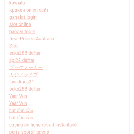
kawijitu
кракен onion сайт
gsnslot login
slot online
bandar togel
Real Pokies Australia
Slot
suka288 daftar
api22 daftar
ブックメーカー
カジノライブ
layarkaca21
suka288 daftar
Yaar Win
Yaar Win
hút bồn cầu
hút bồn cầu
casino en ligne retrait instantané
paris sportif tennis