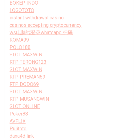
BOKEP INDO
LOGOTOTO
instant withdrawal casino
casinos accepting cryptocurrency
ws电脑端登录whatsapp 扫码
ROMA99
POLO188
SLOT MAXWIN
RTP TERONG123
SLOT MAXWIN
RTP PREMAN69
RTP DODO69
SLOT MAXWIN
RTP MUSANGWIN
SLOT ONLINE
Poker88
AVFLIX
Pulitoto
dana4d link