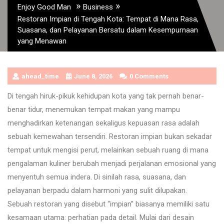
»
»
Enjoy Good Man
Business
Restoran Impian di Tengah Kota: Tempat di Mana Rasa,
Suasana, dan Pelayanan Bersatu dalam Kesempurnaan
yang Menawan
ahead_time
June 8, 2026
0 Comments
Di tengah hiruk-pikuk kehidupan kota yang tak pernah benar-
benar tidur, menemukan tempat makan yang mampu
menghadirkan ketenangan sekaligus kepuasan rasa adalah
sebuah kemewahan tersendiri. Restoran impian bukan sekadar
tempat untuk mengisi perut, melainkan sebuah ruang di mana
pengalaman kuliner berubah menjadi perjalanan emosional yang
menyentuh semua indera. Di sinilah rasa, suasana, dan
pelayanan berpadu dalam harmoni yang sulit dilupakan.
Sebuah restoran yang disebut “impian” biasanya memiliki satu
kesamaan utama: perhatian pada detail. Mulai dari desain