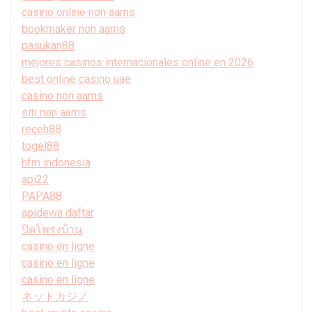
casino online non aams
bookmaker non aams
pasukan88
mejores casinos internacionales online en 2026
best online casino uae
casino non aams
siti non aams
receh88
togel88
hfm indonesia
api22
PAPA88
apidewa daftar
ปิดโพรงบ้าน
casino en ligne
casino en ligne
casino en ligne
ネットカジノ