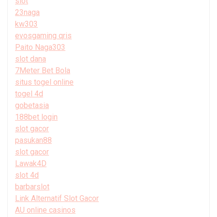
slot
23naga
kw303
evosgaming qris
Paito Naga303
slot dana
7Meter Bet Bola
situs togel online
togel 4d
gobetasia
188bet login
slot gacor
pasukan88
slot gacor
Lawak4D
slot 4d
barbarslot
Link Alternatif Slot Gacor
AU online casinos