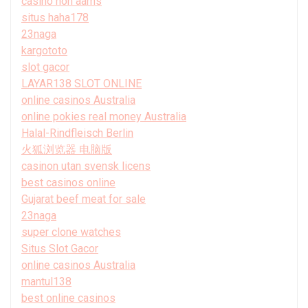
casino non aams
situs haha178
23naga
kargototo
slot gacor
LAYAR138 SLOT ONLINE
online casinos Australia
online pokies real money Australia
Halal-Rindfleisch Berlin
火狐浏览器 电脑版
casinon utan svensk licens
best casinos online
Gujarat beef meat for sale
23naga
super clone watches
Situs Slot Gacor
online casinos Australia
mantul138
best online casinos