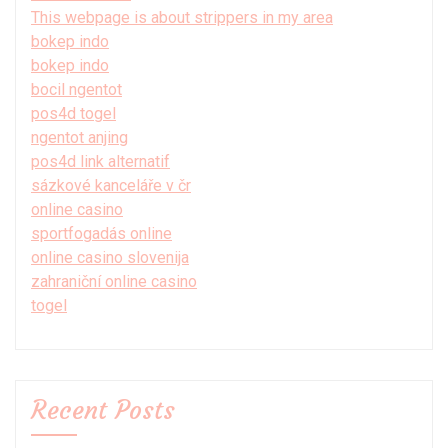
This webpage is about strippers in my area
bokep indo
bokep indo
bocil ngentot
pos4d togel
ngentot anjing
pos4d link alternatif
sázkové kanceláře v čr
online casino
sportfogadás online
online casino slovenija
zahraniční online casino
togel
Recent Posts