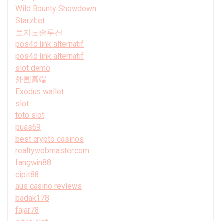
Wild Bounty Showdown
Starzbet
토지노솔루션
pos4d link alternatif
pos4d link alternatif
slot demo
外围高端
Exodus wallet
slot
toto slot
puas69
best crypto casinos
realtywebmaster.com
fangwin88
cipit88
aus casino reviews
badak178
fajar78