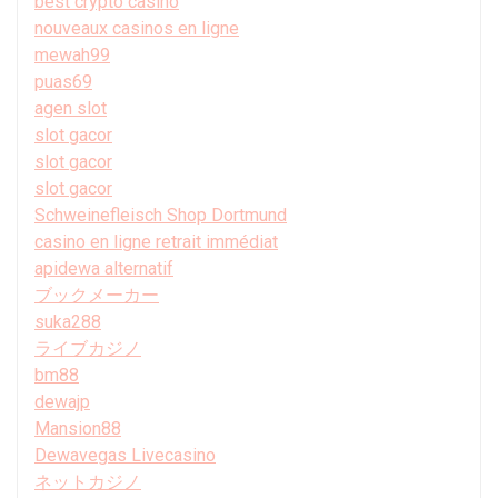
best crypto casino
nouveaux casinos en ligne
mewah99
puas69
agen slot
slot gacor
slot gacor
slot gacor
Schweinefleisch Shop Dortmund
casino en ligne retrait immédiat
apidewa alternatif
ブックメーカー
suka288
ライブカジノ
bm88
dewajp
Mansion88
Dewavegas Livecasino
ネットカジノ