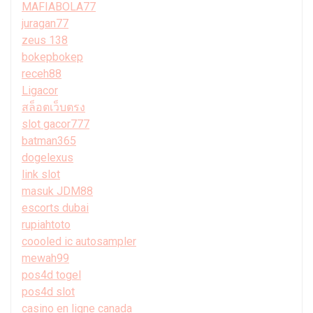
MAFIABOLA77
juragan77
zeus 138
bokepbokep
receh88
Ligacor
สล็อตเว็บตรง
slot gacor777
batman365
dogelexus
link slot
masuk JDM88
escorts dubai
rupiahtoto
coooled ic autosampler
mewah99
pos4d togel
pos4d slot
casino en ligne canada