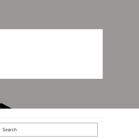
ah cara negatif
an
Search
for: