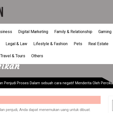
siness
Digital Marketing
Family & Relationship
Gaming
Legal & Law
Lifestyle & Fashion
Pets
Real Estate
 Penjudi Proses Dalam sebu
Travel & Tours
Others
cikan
kan Penjudi Proses Dalam sebuah cara negatif Menderita Oleh Percik
an penjudi, Anda dapat menemukan uang untuk dibuat.