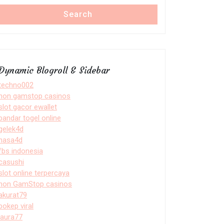
Search
Dynamic Blogroll & Sidebar
techno002
non gamstop casinos
slot gacor ewallet
bandar togel online
gelek4d
nasa4d
fbs indonesia
casushi
slot online terpercaya
non GamStop casinos
akurat79
bokep viral
laura77