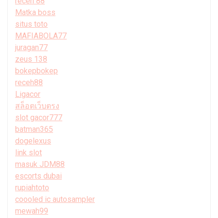
receh 88
Matka boss
situs toto
MAFIABOLA77
juragan77
zeus 138
bokepbokep
receh88
Ligacor
สล็อตเว็บตรง
slot gacor777
batman365
dogelexus
link slot
masuk JDM88
escorts dubai
rupiahtoto
coooled ic autosampler
mewah99