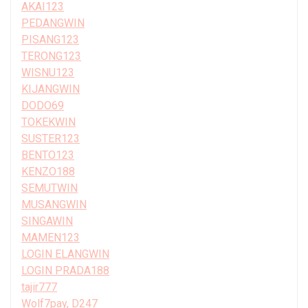
AKAI123
PEDANGWIN
PISANG123
TERONG123
WISNU123
KIJANGWIN
DODO69
TOKEKWIN
SUSTER123
BENTO123
KENZO188
SEMUTWIN
MUSANGWIN
SINGAWIN
MAMEN123
LOGIN ELANGWIN
LOGIN PRADA188
tajir777
Wolf7pay, D247