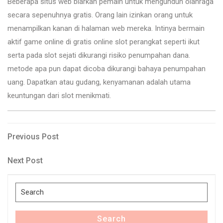
Beberapa situs web biarkan pemain untuk mengunduh olahraga
secara sepenuhnya gratis. Orang lain izinkan orang untuk
menampilkan kanan di halaman web mereka. Intinya bermain
aktif game online di gratis online slot perangkat seperti ikut
serta pada slot sejati dikurangi risiko penumpahan dana.
metode apa pun dapat dicoba dikurangi bahaya penumpahan
uang. Dapatkan atau gudang, kenyamanan adalah utama
keuntungan dari slot menikmati.
Post
Previous
Previous Post
Post
navigation
Next
Next Post
Post
Search
for:
Search