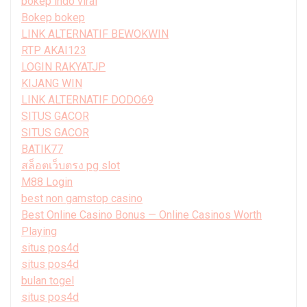
bokep indo viral
Bokep bokep
LINK ALTERNATIF BEWOKWIN
RTP AKAI123
LOGIN RAKYATJP
KIJANG WIN
LINK ALTERNATIF DODO69
SITUS GACOR
SITUS GACOR
BATIK77
สล็อตเว็บตรง pg slot
M88 Login
best non gamstop casino
Best Online Casino Bonus — Online Casinos Worth
Playing
situs pos4d
situs pos4d
bulan togel
situs pos4d