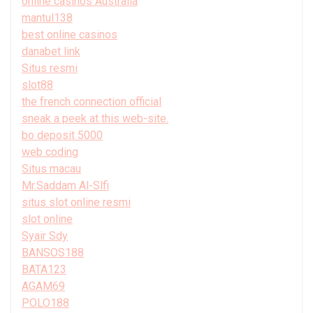
online casinos Australia
mantul138
best online casinos
danabet link
Situs resmi
slot88
the french connection official
sneak a peek at this web-site.
bo deposit 5000
web coding
Situs macau
Mr.Saddam Al-Slfi
situs slot online resmi
slot online
Syair Sdy
BANSOS188
BATA123
AGAM69
POLO188