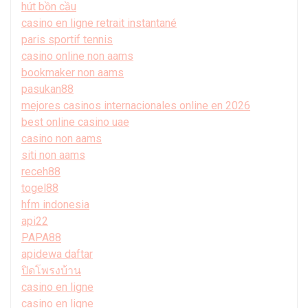
hút bồn cầu
casino en ligne retrait instantané
paris sportif tennis
casino online non aams
bookmaker non aams
pasukan88
mejores casinos internacionales online en 2026
best online casino uae
casino non aams
siti non aams
receh88
togel88
hfm indonesia
api22
PAPA88
apidewa daftar
ปิดโพรงบ้าน
casino en ligne
casino en ligne