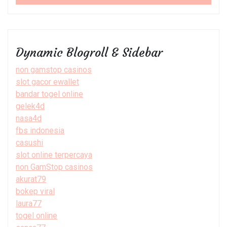
Dynamic Blogroll & Sidebar
non gamstop casinos
slot gacor ewallet
bandar togel online
gelek4d
nasa4d
fbs indonesia
casushi
slot online terpercaya
non GamStop casinos
akurat79
bokep viral
laura77
togel online