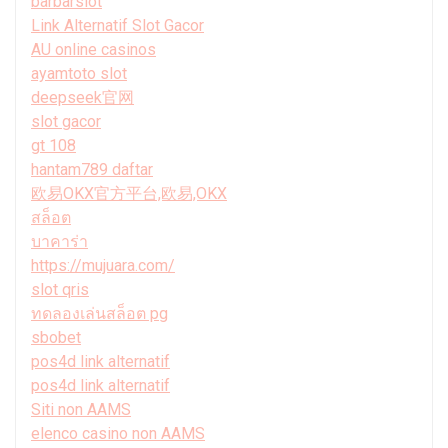
barbarslot
Link Alternatif Slot Gacor
AU online casinos
ayamtoto slot
deepseek官网
slot gacor
gt 108
hantam789 daftar
欧易OKX官方平台,欧易,OKX
สล็อต
บาคาร่า
https://mujuara.com/
slot qris
ทดลองเล่นสล็อต pg
sbobet
pos4d link alternatif
pos4d link alternatif
Siti non AAMS
elenco casino non AAMS