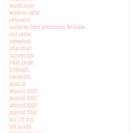
pos4d login
apidewa daftar
petirgacor
casino en ligne avec bonus Belgique
slot online
sungaitoto
situs togel
Sumsel toto
clash verge
Sildenafil
macauslot
depo 5k
deposit 5000
deposit 5000
deposit 5000
deposit 5000
bro178 slot
link pos4d