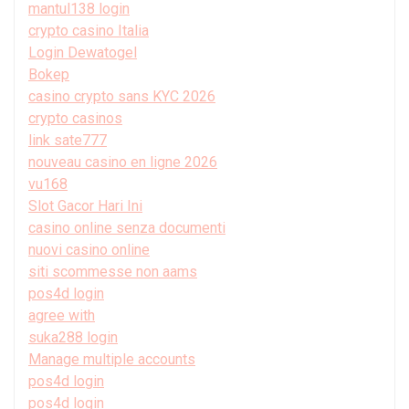
mantul138 login
crypto casino Italia
Login Dewatogel
Bokep
casino crypto sans KYC 2026
crypto casinos
link sate777
nouveau casino en ligne 2026
vu168
Slot Gacor Hari Ini
casino online senza documenti
nuovi casino online
siti scommesse non aams
pos4d login
agree with
suka288 login
Manage multiple accounts
pos4d login
pos4d login