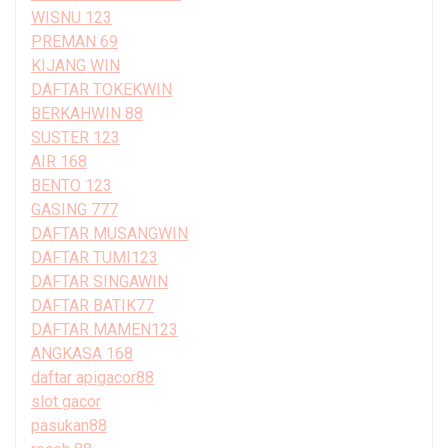
WISNU 123
PREMAN 69
KIJANG WIN
DAFTAR TOKEKWIN
BERKAHWIN 88
SUSTER 123
AIR 168
BENTO 123
GASING 777
DAFTAR MUSANGWIN
DAFTAR TUMI123
DAFTAR SINGAWIN
DAFTAR BATIK77
DAFTAR MAMEN123
ANGKASA 168
daftar apigacor88
slot gacor
pasukan88