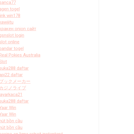
sanca77
agen togel
link win178
kawijitu
кракен onion сайт
gsnslot login
slot online
bandar togel
Real Pokies Australia
Slot
suka288 daftar
api22 daftar
ブックメーカー
カジノライブ
layarkaca21
suka288 daftar
Yaar Win
Yaar Win
hút bồn cầu
hút bồn cầu
casino en ligne retrait instantané