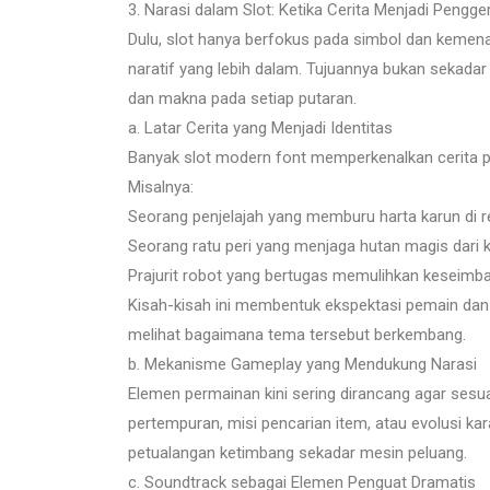
3. Narasi dalam Slot: Ketika Cerita Menjadi Pengg
Dulu, slot hanya berfokus pada simbol dan kemenan
naratif yang lebih dalam. Tujuannya bukan sekada
dan makna pada setiap putaran.
a. Latar Cerita yang Menjadi Identitas
Banyak slot modern font memperkenalkan cerita
Misalnya:
Seorang penjelajah yang memburu harta karun di re
Seorang ratu peri yang menjaga hutan magis dari 
Prajurit robot yang bertugas memulihkan keseimban
Kisah-kisah ini membentuk ekspektasi pemain dan
melihat bagaimana tema tersebut berkembang.
b. Mekanisme Gameplay yang Mendukung Narasi
Elemen permainan kini sering dirancang agar sesu
pertempuran, misi pencarian item, atau evolusi kar
petualangan ketimbang sekadar mesin peluang.
c. Soundtrack sebagai Elemen Penguat Dramatis