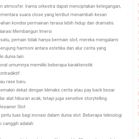
 atmosfer. Irama orkestra dapat menciptakan ketegangan,
sementara suara close yang lembut menambah kesan
bahan kondisi permainan terasa lebih hidup dan dramatis.
 Narasi Membangun Imersi
bersatu, pemain tidak hanya bermain slot; mereka mengalami
berujung harmoni antara estetika dan alur cerita yang
dunia lain.
nal umumnya memiliki beberapa karakteristik:
ntradiktif.
tau rase baru.
emakin dekat dengan klimaks cerita atau pay back besar.
 alat hiburan acak, tetapi juga sensitive storytelling.
Desainer Slot
ntu luas bagi inovasi dalam dunia slot. Beberapa teknologi
i canggih adalah: