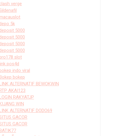
clash verge
Sildenafil
macauslot
depo 5k
deposit 5000
deposit 5000
deposit 5000
deposit 5000
bro178 slot
link pos4d
bokep indo viral
Bokep bokep
LINK ALTERNATIF BEWOKWIN
RTP AKAI123
LOGIN RAKYATJP
KIJANG WIN
LINK ALTERNATIF DODO69
SITUS GACOR
SITUS GACOR
BATIK77