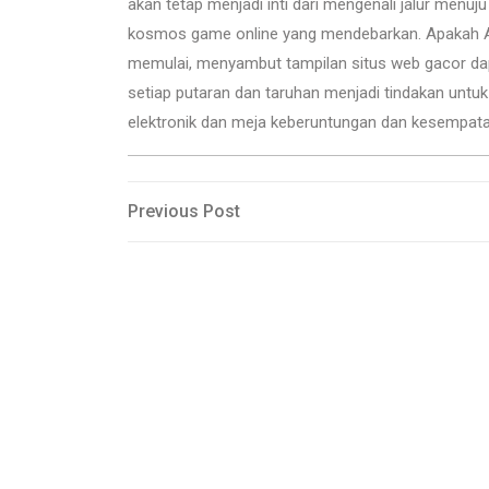
akan tetap menjadi inti dari mengenali jalur menuju
kosmos game online yang mendebarkan. Apakah A
memulai, menyambut tampilan situs web gacor 
setiap putaran dan taruhan menjadi tindakan unt
elektronik dan meja keberuntungan dan kesempata
Post
Previous
Previous Post
Post
navigation