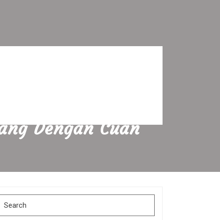
uang Dengan Cuan
Search
for: