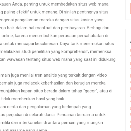
ngkauan Anda, penting untuk membedakan situs web mana
aling efektif untuk menang. Di sinilah pentingnya situs
mengenai pengalaman mereka dengan situs kasino yang
erja baik dalam hal manfaat dan pembayaran. Berbagi dari
han online, karena menumbuhkan perasaan persahabatan di
ma untuk mencapai kesuksesan. Daya tarik menemukan situs
melakukan studi penelitian yang komprehensif, memeriksa
kan wawasan tentang situs web mana yang saat ini didukung
ain juga menilai tren analitis yang terkait dengan video
 pemain juga melacak keberhasilan dan kerugian mereka
njukkan kapan situs berada dalam tahap “gacor”, atau di
 tidak memberikan hasil yang baik.
ani cerita dan pengalaman yang berlimpah yang
tas perjudian di seluruh dunia. Pencarian bersama untuk
iki dan interkoneksi di antara pemain yang mungkin
agi antusiasme yang sama.