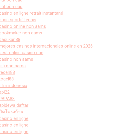
hút bồn cầu
casino en ligne retrait instantané
paris sportif tennis
casino online non aams
bookmaker non aams
pasukan88
mejores casinos internacionales online en 2026
best online casino uae
casino non aams
siti non aams
receh88
togel88
hfm indonesia
api22
PAPA88
apidewa daftar
ปิดโพรงบ้าน
casino en ligne
casino en ligne
casino en ligne