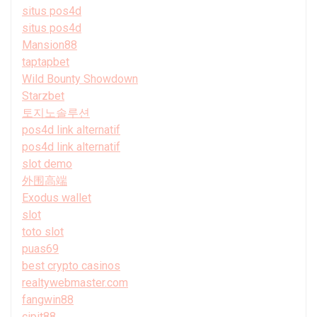
situs pos4d
situs pos4d
Mansion88
taptapbet
Wild Bounty Showdown
Starzbet
토지노솔루션
pos4d link alternatif
pos4d link alternatif
slot demo
外围高端
Exodus wallet
slot
toto slot
puas69
best crypto casinos
realtywebmaster.com
fangwin88
cipit88