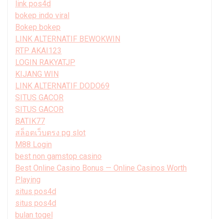
link pos4d
bokep indo viral
Bokep bokep
LINK ALTERNATIF BEWOKWIN
RTP AKAI123
LOGIN RAKYATJP
KIJANG WIN
LINK ALTERNATIF DODO69
SITUS GACOR
SITUS GACOR
BATIK77
สล็อตเว็บตรง pg slot
M88 Login
best non gamstop casino
Best Online Casino Bonus — Online Casinos Worth
Playing
situs pos4d
situs pos4d
bulan togel