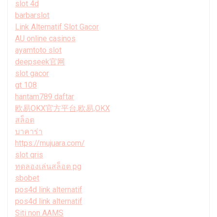
slot 4d
barbarslot
Link Alternatif Slot Gacor
AU online casinos
ayamtoto slot
deepseek官网
slot gacor
gt 108
hantam789 daftar
欧易OKX官方平台,欧易,OKX
สล็อต
บาคาร่า
https://mujuara.com/
slot qris
ทดลองเล่นสล็อต pg
sbobet
pos4d link alternatif
pos4d link alternatif
Siti non AAMS