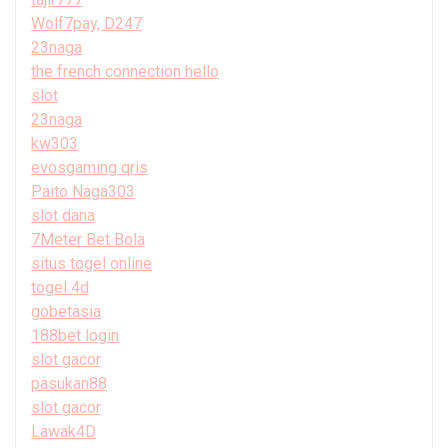
Wolf7pay, D247
23naga
the french connection hello
slot
23naga
kw303
evosgaming qris
Paito Naga303
slot dana
7Meter Bet Bola
situs togel online
togel 4d
gobetasia
188bet login
slot gacor
pasukan88
slot gacor
Lawak4D