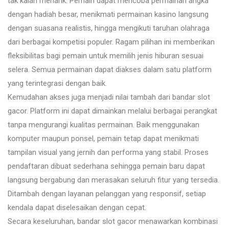
tak kalah menarik. Pemain dapat mencoba permainan angka
dengan hadiah besar, menikmati permainan kasino langsung
dengan suasana realistis, hingga mengikuti taruhan olahraga
dari berbagai kompetisi populer. Ragam pilihan ini memberikan
fleksibilitas bagi pemain untuk memilih jenis hiburan sesuai
selera. Semua permainan dapat diakses dalam satu platform
yang terintegrasi dengan baik.
Kemudahan akses juga menjadi nilai tambah dari bandar slot
gacor. Platform ini dapat dimainkan melalui berbagai perangkat
tanpa mengurangi kualitas permainan. Baik menggunakan
komputer maupun ponsel, pemain tetap dapat menikmati
tampilan visual yang jernih dan performa yang stabil. Proses
pendaftaran dibuat sederhana sehingga pemain baru dapat
langsung bergabung dan merasakan seluruh fitur yang tersedia.
Ditambah dengan layanan pelanggan yang responsif, setiap
kendala dapat diselesaikan dengan cepat.
Secara keseluruhan, bandar slot gacor menawarkan kombinasi