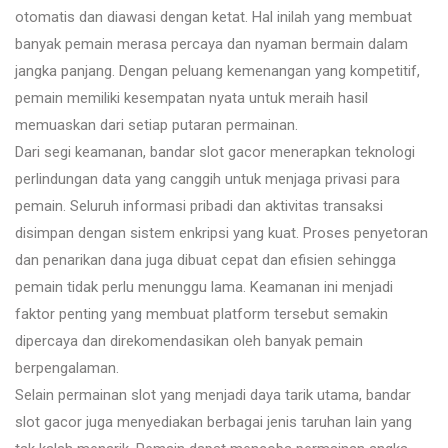
otomatis dan diawasi dengan ketat. Hal inilah yang membuat
banyak pemain merasa percaya dan nyaman bermain dalam
jangka panjang. Dengan peluang kemenangan yang kompetitif,
pemain memiliki kesempatan nyata untuk meraih hasil
memuaskan dari setiap putaran permainan.
Dari segi keamanan, bandar slot gacor menerapkan teknologi
perlindungan data yang canggih untuk menjaga privasi para
pemain. Seluruh informasi pribadi dan aktivitas transaksi
disimpan dengan sistem enkripsi yang kuat. Proses penyetoran
dan penarikan dana juga dibuat cepat dan efisien sehingga
pemain tidak perlu menunggu lama. Keamanan ini menjadi
faktor penting yang membuat platform tersebut semakin
dipercaya dan direkomendasikan oleh banyak pemain
berpengalaman.
Selain permainan slot yang menjadi daya tarik utama, bandar
slot gacor juga menyediakan berbagai jenis taruhan lain yang