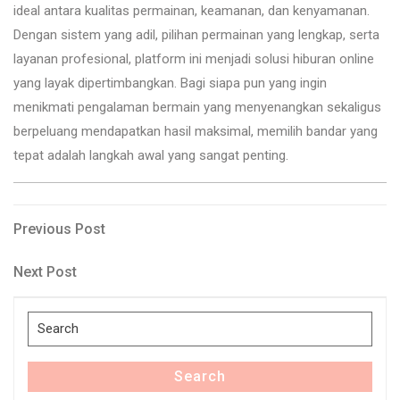
ideal antara kualitas permainan, keamanan, dan kenyamanan.
Dengan sistem yang adil, pilihan permainan yang lengkap, serta
layanan profesional, platform ini menjadi solusi hiburan online
yang layak dipertimbangkan. Bagi siapa pun yang ingin
menikmati pengalaman bermain yang menyenangkan sekaligus
berpeluang mendapatkan hasil maksimal, memilih bandar yang
tepat adalah langkah awal yang sangat penting.
Post
Previous
Previous Post
Post
navigation
Next
Next Post
Post
Search
for:
Search