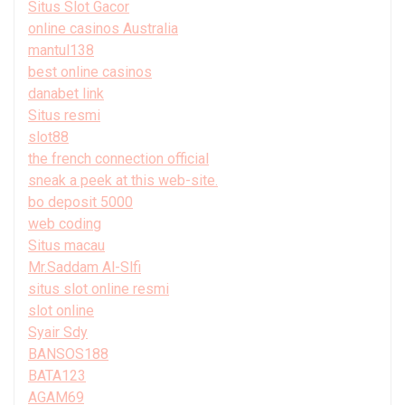
Situs Slot Gacor
online casinos Australia
mantul138
best online casinos
danabet link
Situs resmi
slot88
the french connection official
sneak a peek at this web-site.
bo deposit 5000
web coding
Situs macau
Mr.Saddam Al-Slfi
situs slot online resmi
slot online
Syair Sdy
BANSOS188
BATA123
AGAM69