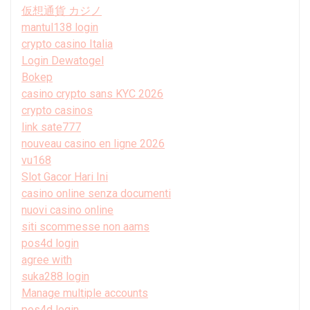
仮想通貨 カジノ
mantul138 login
crypto casino Italia
Login Dewatogel
Bokep
casino crypto sans KYC 2026
crypto casinos
link sate777
nouveau casino en ligne 2026
vu168
Slot Gacor Hari Ini
casino online senza documenti
nuovi casino online
siti scommesse non aams
pos4d login
agree with
suka288 login
Manage multiple accounts
pos4d login