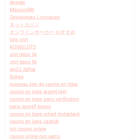
dewajp
Mansion88
Dewavegas Livecasino
ネットカジノ
オンラインポーカー おすすめ
toto slot
KOINSLOTS
slot depo 5k
slot depo 5k
api22 daftar
Bokep
nouveau site de casino en ligne
casino en ligne argent réel
casino en ligne sans verification
paris sportif tennis
casino en ligne retrait instantané
casino en ligne cashlib
siti casino online
casinò online non aams