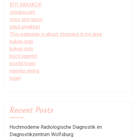
RTP RAKYATJP
sinolea.com
situs slot gacor
situs emakbet
This webpage is about strippers in my area
bokep indo
bokep indo
bocil ngentot
pos4d togel
ngentot anjing
togel
Recent Posts
Hochmoderne Radiologische Diagnostik im
Diagnostikzentrum Wolfsburg