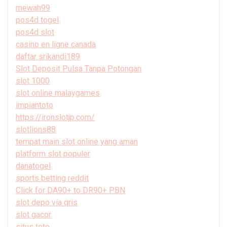
mewah99
pos4d togel
pos4d slot
casino en ligne canada
daftar srikandi189
Slot Deposit Pulsa Tanpa Potongan
slot 1000
slot online malaygames
impiantoto
https://ironslotjp.com/
slotlions88
tempat main slot online yang aman
platform slot populer
danatogel
sports betting reddit
Click for DA90+ to DR90+ PBN
slot depo via qris
slot gacor
situs toto