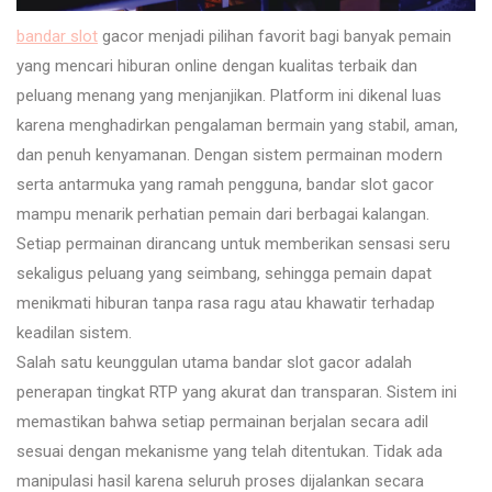
bandar slot
gacor menjadi pilihan favorit bagi banyak pemain
yang mencari hiburan online dengan kualitas terbaik dan
peluang menang yang menjanjikan. Platform ini dikenal luas
karena menghadirkan pengalaman bermain yang stabil, aman,
dan penuh kenyamanan. Dengan sistem permainan modern
serta antarmuka yang ramah pengguna, bandar slot gacor
mampu menarik perhatian pemain dari berbagai kalangan.
Setiap permainan dirancang untuk memberikan sensasi seru
sekaligus peluang yang seimbang, sehingga pemain dapat
menikmati hiburan tanpa rasa ragu atau khawatir terhadap
keadilan sistem.
Salah satu keunggulan utama bandar slot gacor adalah
penerapan tingkat RTP yang akurat dan transparan. Sistem ini
memastikan bahwa setiap permainan berjalan secara adil
sesuai dengan mekanisme yang telah ditentukan. Tidak ada
manipulasi hasil karena seluruh proses dijalankan secara