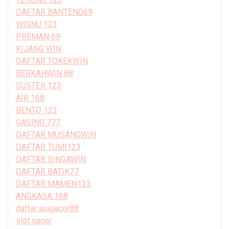
DAFTAR BANTENG69
WISNU 123
PREMAN 69
KIJANG WIN
DAFTAR TOKEKWIN
BERKAHWIN 88
SUSTER 123
AIR 168
BENTO 123
GASING 777
DAFTAR MUSANGWIN
DAFTAR TUMI123
DAFTAR SINGAWIN
DAFTAR BATIK77
DAFTAR MAMEN123
ANGKASA 168
daftar apigacor88
slot gacor