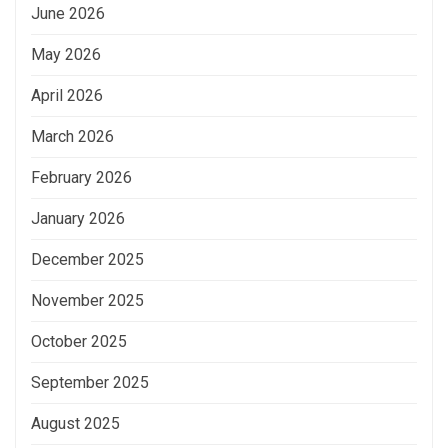
June 2026
May 2026
April 2026
March 2026
February 2026
January 2026
December 2025
November 2025
October 2025
September 2025
August 2025