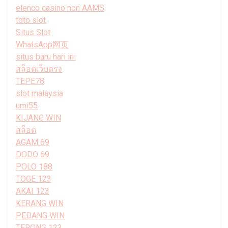
elenco casino non AAMS
toto slot
Situs Slot
WhatsApp网页
situs baru hari ini
สล็อตเว็บตรง
TEPE78
slot malaysia
umi55
KIJANG WIN
สล็อต
AGAM 69
DODO 69
POLO 188
TOGE 123
AKAI 123
KERANG WIN
PEDANG WIN
TERONG 123