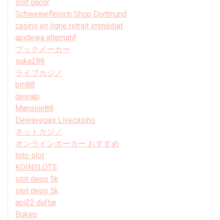
slot gacor
Schweinefleisch Shop Dortmund
casino en ligne retrait immédiat
apidewa alternatif
ブックメーカー
suka288
ライブカジノ
bm88
dewajp
Mansion88
Dewavegas Livecasino
ネットカジノ
オンラインポーカー おすすめ
toto slot
KOINSLOTS
slot depo 5k
slot depo 5k
api22 daftar
Bokep