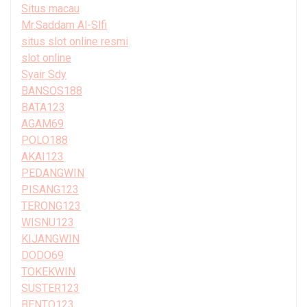
Situs macau
Mr.Saddam Al-Slfi
situs slot online resmi
slot online
Syair Sdy
BANSOS188
BATA123
AGAM69
POLO188
AKAI123
PEDANGWIN
PISANG123
TERONG123
WISNU123
KIJANGWIN
DODO69
TOKEKWIN
SUSTER123
BENTO123