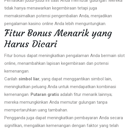
Perhatikan judul-judul ini saat Anda memutar gulungan. Mereka
tidak hanya menawarkan kegembiraan tetapi juga
memaksimalkan potensi pengembalian Anda, menjadikan
pengalaman kasino online Anda lebih menguntungkan.
Fitur Bonus Menarik yang
Harus Dicari
Fitur bonus dapat meningkatkan pengalaman Anda bermain slot
online, menambahkan lapisan kegembiraan dan potensi
kemenangan.
Carilah
simbol liar
, yang dapat menggantikan simbol lain,
meningkatkan peluang Anda untuk mendapatkan kombinasi
kemenangan.
Putaran gratis
adalah fitur menarik lainnya;
mereka memungkinkan Anda memutar gulungan tanpa
mempertaruhkan uang tambahan.
Pengganda juga dapat meningkatkan pembayaran Anda secara
signifikan, mengalikan kemenangan dengan faktor yang telah