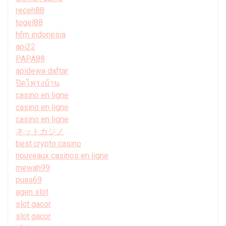
receh88
togel88
hfm indonesia
api22
PAPA88
apidewa daftar
ปิดโพรงบ้าน
casino en ligne
casino en ligne
casino en ligne
ネットカジノ
best crypto casino
nouveaux casinos en ligne
mewah99
puas69
agen slot
slot gacor
slot gacor