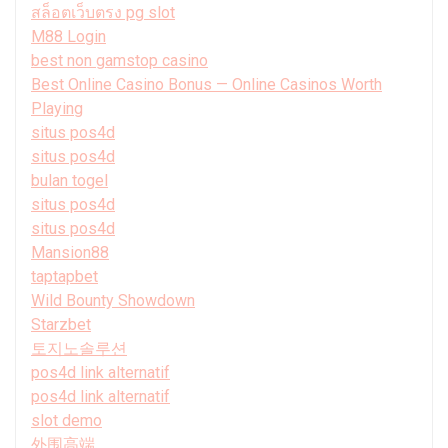
สล็อตเว็บตรง pg slot
M88 Login
best non gamstop casino
Best Online Casino Bonus — Online Casinos Worth
Playing
situs pos4d
situs pos4d
bulan togel
situs pos4d
situs pos4d
Mansion88
taptapbet
Wild Bounty Showdown
Starzbet
토지노솔루션
pos4d link alternatif
pos4d link alternatif
slot demo
外围高端