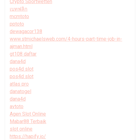
Crypto Sportwetten
เบทฟลิก
mcmtoto
pptoto
dewagacor138
www.stmichaelsweb.com/4-hours-part-time-job-in-
ajman.html
gt108 daftar
dana4d
pos4d slot
pos4d slot
atlas pro
danatogel
dana4d
avtoto
Agen Slot Online
Mabar88 Terbaik
slot online
https://hapify.io/