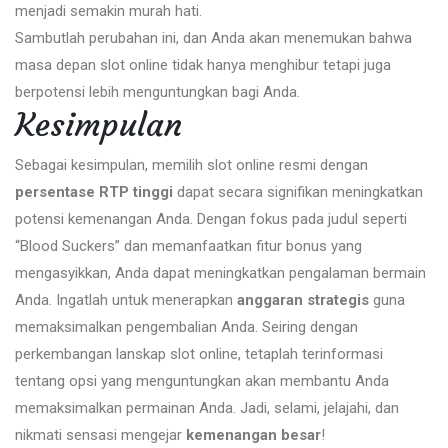
menjadi semakin murah hati.
Sambutlah perubahan ini, dan Anda akan menemukan bahwa
masa depan slot online tidak hanya menghibur tetapi juga
berpotensi lebih menguntungkan bagi Anda.
Kesimpulan
Sebagai kesimpulan, memilih slot online resmi dengan
persentase RTP tinggi
dapat secara signifikan meningkatkan
potensi kemenangan Anda. Dengan fokus pada judul seperti
“Blood Suckers” dan memanfaatkan fitur bonus yang
mengasyikkan, Anda dapat meningkatkan pengalaman bermain
Anda. Ingatlah untuk menerapkan
anggaran strategis
guna
memaksimalkan pengembalian Anda. Seiring dengan
perkembangan lanskap slot online, tetaplah terinformasi
tentang opsi yang menguntungkan akan membantu Anda
memaksimalkan permainan Anda. Jadi, selami, jelajahi, dan
nikmati sensasi mengejar
kemenangan besar
!