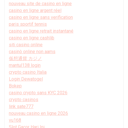
nouveau site de casino en ligne
casino en ligne argent réel
casino en ligne sans verification
paris sportif tennis
casino en ligne retrait instantané
casino en ligne cashlib
siti casino online
casinò online non aams
仮想通貨 カジノ
mantul138 login
crypto casino Italia
Login Dewatogel
Bokep
casino crypto sans KYC 2026
crypto casinos
link sate777
nouveau casino en ligne 2026
vu168
Slot Gacor Hari Ini