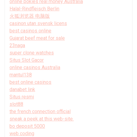
online pokies real money Australia
Halal-Rindfleisch Berlin
火狐浏览器 电脑版
casinon utan svensk licens
best casinos online
Gujarat beef meat for sale
23naga
super clone watches
Situs Slot Gacor
online casinos Australia
mantul138
best online casinos
danabet link
Situs resmi
slot88
the french connection official
sneak a peek at this web-site.
bo deposit 5000
web coding