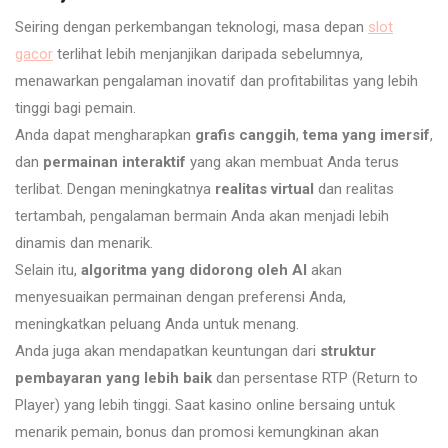
Seiring dengan perkembangan teknologi, masa depan
slot
gacor
terlihat lebih menjanjikan daripada sebelumnya,
menawarkan pengalaman inovatif dan profitabilitas yang lebih
tinggi bagi pemain.
Anda dapat mengharapkan
grafis canggih
,
tema yang imersif
,
dan
permainan interaktif
yang akan membuat Anda terus
terlibat. Dengan meningkatnya
realitas virtual
dan realitas
tertambah, pengalaman bermain Anda akan menjadi lebih
dinamis dan menarik.
Selain itu,
algoritma yang didorong oleh AI
akan
menyesuaikan permainan dengan preferensi Anda,
meningkatkan peluang Anda untuk menang.
Anda juga akan mendapatkan keuntungan dari
struktur
pembayaran yang lebih baik
dan persentase RTP (Return to
Player) yang lebih tinggi. Saat kasino online bersaing untuk
menarik pemain, bonus dan promosi kemungkinan akan