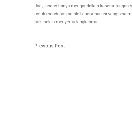
Jadi, jangan hanya mengandalkan keberuntungan sa
untuk mendapatkan slot gacor hari ini yang bisa
hoki selalu menyertai langkahmu
Post
Previous
Previous Post
Post
navigation