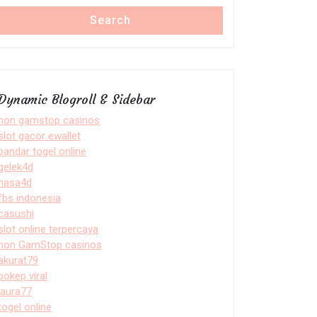
Search
Dynamic Blogroll & Sidebar
non gamstop casinos
slot gacor ewallet
bandar togel online
gelek4d
nasa4d
fbs indonesia
casushi
slot online terpercaya
non GamStop casinos
akurat79
bokep viral
laura77
togel online