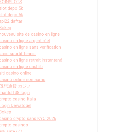
KOINSLOTS
slot depo 5k
slot depo 5k
api22 daftar
Bokep
nouveau site de casino en ligne
casino en ligne argent réel
casino en ligne sans verification
paris sportif tennis
casino en ligne retrait instantané
casino en ligne cashlib
siti casino online
casinò online non aams
仮想通貨 カジノ
mantul138 login
crypto casino Italia
Login Dewatogel
Bokep
casino crypto sans KYC 2026
crypto casinos
link sate777