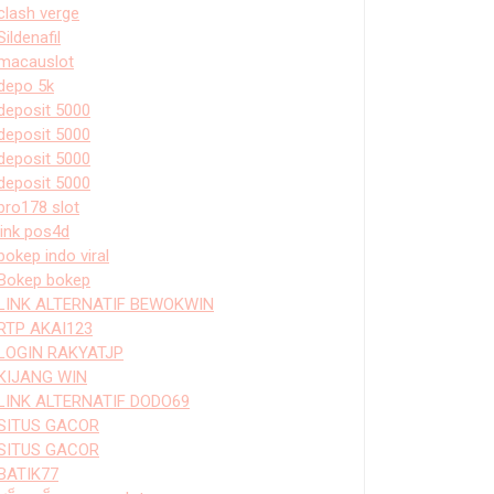
clash verge
Sildenafil
macauslot
depo 5k
deposit 5000
deposit 5000
deposit 5000
deposit 5000
bro178 slot
link pos4d
bokep indo viral
Bokep bokep
LINK ALTERNATIF BEWOKWIN
RTP AKAI123
LOGIN RAKYATJP
KIJANG WIN
LINK ALTERNATIF DODO69
SITUS GACOR
SITUS GACOR
BATIK77