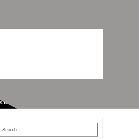
m Hoki Bermain Slot
Tahu
Search
for: