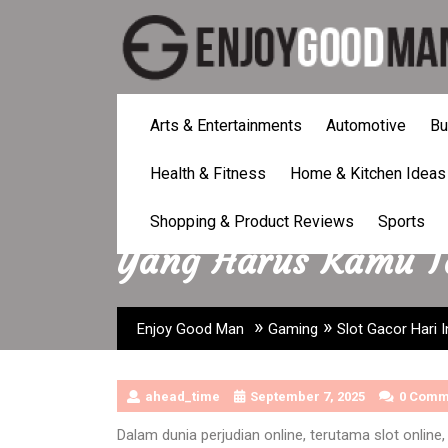
Skip
to
content
Arts & Entertainments
Automotive
Bu
Health & Fitness
Home & Kitchen Ideas
Slot Gacor Hari Ini
Shopping & Product Reviews
Sports
Yang Harus Kamu T
»
»
Enjoy Good Man
Gaming
Slot Gacor Hari 
ahead_time
September 7, 2025
0 Comm
Dalam dunia perjudian online, terutama slot online