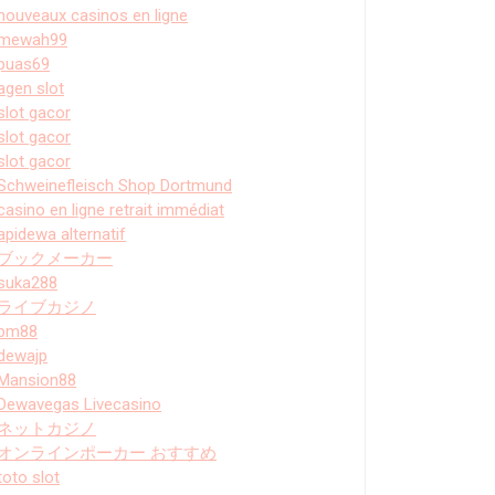
nouveaux casinos en ligne
mewah99
puas69
agen slot
slot gacor
slot gacor
slot gacor
Schweinefleisch Shop Dortmund
casino en ligne retrait immédiat
apidewa alternatif
ブックメーカー
suka288
ライブカジノ
bm88
dewajp
Mansion88
Dewavegas Livecasino
ネットカジノ
オンラインポーカー おすすめ
toto slot