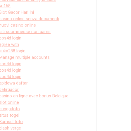
vu168
Slot Gacor Hari Ini
casino online senza documenti
nuovi casino online
siti scommesse non aams
pos4d login
agree with
suka288 login
Manage multiple accounts
pos4d login
pos4d login
pos4d login
apidewa daftar
petirgacor
casino en ligne avec bonus Belgique
slot online
sungaitoto
situs togel
Sumsel toto
clash verge