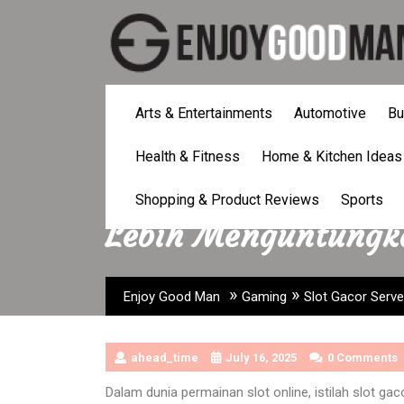
Skip
to
content
Arts & Entertainments
Automotive
Bu
Health & Fitness
Home & Kitchen Ideas
Slot Gacor Server T
Shopping & Product Reviews
Sports
Lebih Menguntungka
»
»
Enjoy Good Man
Gaming
Slot Gacor Serve
ahead_time
July 16, 2025
0 Comments
Dalam dunia permainan slot online, istilah slot ga