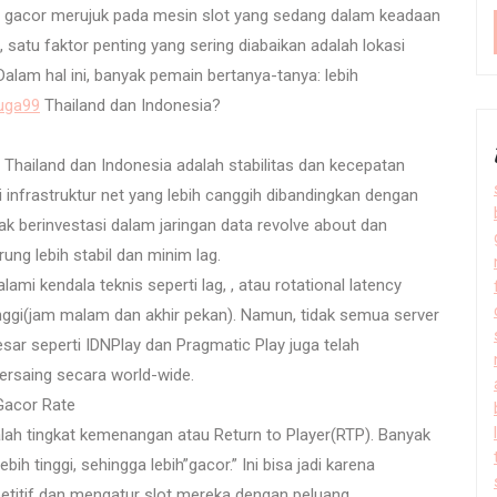
ot gacor merujuk pada mesin slot yang sedang dalam keadaan
tu faktor penting yang sering diabaikan adalah lokasi
Dalam hal ini, banyak pemain bertanya-tanya: lebih
uga99
Thailand dan Indonesia?
hailand dan Indonesia adalah stabilitas dan kecepatan
ki infrastruktur net yang lebih canggih dibandingkan dengan
ak berinvestasi dalam jaringan data revolve about dan
rung lebih stabil dan minim lag.
ami kendala teknis seperti lag, , atau rotational latency
inggi(jam malam dan akhir pekan). Namun, tidak semua server
sar seperti IDNPlay dan Pragmatic Play juga telah
ersaing secara world-wide.
 Gacor Rate
lah tingkat kemenangan atau Return to Player(RTP). Banyak
ih tinggi, sehingga lebih”gacor.” Ini bisa jadi karena
etitif dan mengatur slot mereka dengan peluang