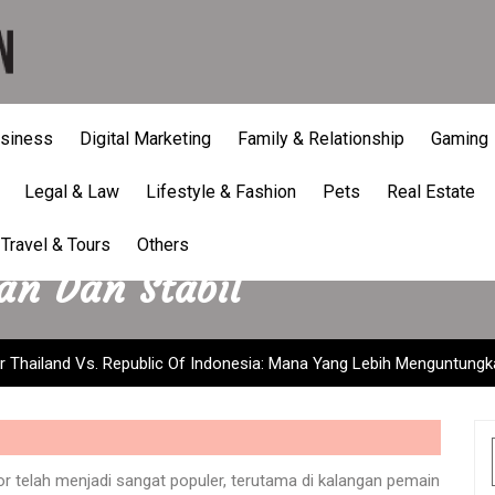
siness
Digital Marketing
Family & Relationship
Gaming
Legal & Law
Lifestyle & Fashion
Pets
Real Estate
hailand Vs. Republic Of In
Travel & Tours
Others
n Dan Stabil
r Thailand Vs. Republic Of Indonesia: Mana Yang Lebih Menguntungk
cor telah menjadi sangat populer, terutama di kalangan pemain