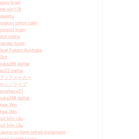
agen togel
link win178
kawijitu
кракен onion сайт
gsnslot login
slot online
bandar togel
Real Pokies Australia
Slot
suka288 daftar
api22 daftar
ブックメーカー
カジノライブ
layarkaca21
suka288 daftar
Yaar Win
Yaar Win
hút bồn cầu
hút bồn cầu
casino en ligne retrait instantané
paris sportif tennis