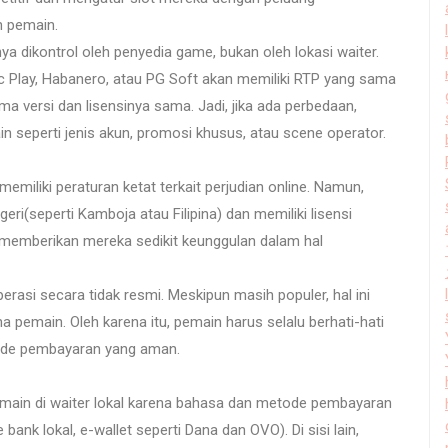
 pemain.
a dikontrol oleh penyedia game, bukan oleh lokasi waiter.
ic Play, Habanero, atau PG Soft akan memiliki RTP yang sama
a versi dan lisensinya sama. Jadi, jika ada perbedaan,
ain seperti jenis akun, promosi khusus, atau scene operator.
 memiliki peraturan ketat terkait perjudian online. Namun,
eri(seperti Kamboja atau Filipina) dan memiliki lisensi
 memberikan mereka sedikit keunggulan dalam hal
perasi secara tidak resmi. Meskipun masih populer, hal ini
 pemain. Oleh karena itu, pemain harus selalu berhati-hati
tode pembayaran yang aman.
main di waiter lokal karena bahasa dan metode pembayaran
bank lokal, e-wallet seperti Dana dan OVO). Di sisi lain,