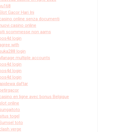
vu168
Slot Gacor Hari Ini
casino online senza documenti
nuovi casino online
siti scommesse non aams
pos4d login
agree with
suka288 login
Manage multiple accounts
pos4d login
pos4d login
pos4d login
apidewa daftar
petirgacor
casino en ligne avec bonus Belgique
slot online
sungaitoto
situs togel
Sumsel toto
clash verge