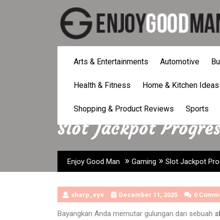
Skip
to
content
Arts & Entertainments
Automotive
Bu
Health & Fitness
Home & Kitchen Ideas
Shopping & Product Reviews
Sports
Slot Jackpot Progre
»
»
Enjoy Good Man
Gaming
Slot Jackpot Pro
sharp_eye
December 11, 2025
0 Comm
Bayangkan Anda memutar gulungan dari sebuah
s