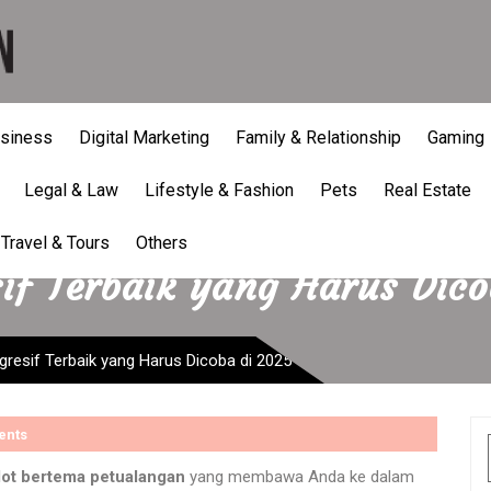
siness
Digital Marketing
Family & Relationship
Gaming
Legal & Law
Lifestyle & Fashion
Pets
Real Estate
Travel & Tours
Others
sif Terbaik yang Harus Dic
gresif Terbaik yang Harus Dicoba di 2025
ents
lot bertema petualangan
yang membawa Anda ke dalam