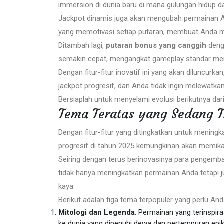
immersion di dunia baru di mana gulungan hidup da
Jackpot dinamis juga akan mengubah permainan A
yang memotivasi setiap putaran, membuat Anda m
Ditambah lagi,
putaran bonus yang canggih
deng
semakin cepat, mengangkat gameplay standar menj
Dengan fitur-fitur inovatif ini yang akan diluncurk
jackpot progresif, dan Anda tidak ingin melewatka
Bersiaplah untuk menyelami evolusi berikutnya dari
Tema Teratas yang Sedang T
Dengan fitur-fitur yang ditingkatkan untuk menin
progresif di tahun 2025 kemungkinan akan memika
Seiring dengan terus berinovasinya para pengem
tidak hanya meningkatkan permainan Anda tetapi
kaya.
Berikut adalah tiga tema terpopuler yang perlu And
Mitologi dan Legenda
: Permainan yang terinspi
ke dunia yang dipenuhi dewa dan pertempuran ep