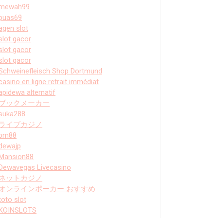
mewah99
puas69
agen slot
slot gacor
slot gacor
slot gacor
Schweinefleisch Shop Dortmund
casino en ligne retrait immédiat
apidewa alternatif
ブックメーカー
suka288
ライブカジノ
bm88
dewajp
Mansion88
Dewavegas Livecasino
ネットカジノ
オンラインポーカー おすすめ
toto slot
KOINSLOTS