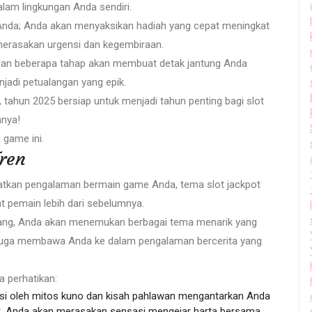
lam lingkungan Anda sendiri.
nda; Anda akan menyaksikan hadiah yang cepat meningkat
erasakan urgensi dan kegembiraan.
an beberapa tahap akan membuat detak jantung Anda
adi petualangan yang epik.
an, tahun 2025 bersiap untuk menjadi tahun penting bagi slot
nnya!
 game ini.
ren
gkatkan pengalaman bermain game Anda, tema slot jackpot
t pemain lebih dari sebelumnya.
bang, Anda akan menemukan berbagai tema menarik yang
 juga membawa Anda ke dalam pengalaman bercerita yang
a perhatikan:
rasi oleh mitos kuno dan kisah pahlawan mengantarkan Anda
ik. Anda akan merasakan sensasi mengejar harta bersama