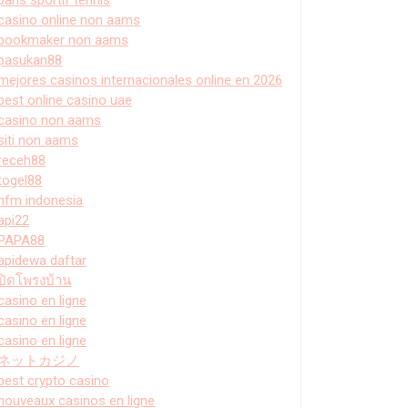
casino online non aams
bookmaker non aams
pasukan88
mejores casinos internacionales online en 2026
best online casino uae
casino non aams
siti non aams
receh88
togel88
hfm indonesia
api22
PAPA88
apidewa daftar
ปิดโพรงบ้าน
casino en ligne
casino en ligne
casino en ligne
ネットカジノ
best crypto casino
nouveaux casinos en ligne