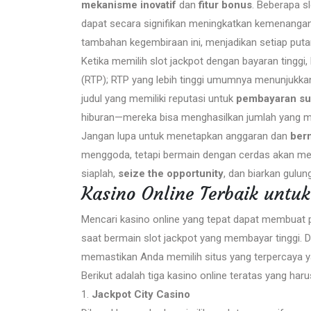
mekanisme inovatif
dan
fitur bonus
. Beberapa s
dapat secara signifikan meningkatkan kemenangan
tambahan kegembiraan ini, menjadikan setiap puta
Ketika memilih slot jackpot dengan bayaran tinggi
(RTP); RTP yang lebih tinggi umumnya menunjukkan p
judul yang memiliki reputasi untuk
pembayaran su
hiburan—mereka bisa menghasilkan jumlah yang m
Jangan lupa untuk menetapkan anggaran dan
ber
menggoda, tetapi bermain dengan cerdas akan me
siaplah,
seize the opportunity
, dan biarkan gulu
Kasino Online Terbaik untu
Mencari kasino online yang tepat dapat membuat
saat bermain slot jackpot yang membayar tinggi. D
memastikan Anda memilih situs yang terpercaya 
Berikut adalah tiga kasino online teratas yang ha
1.
Jackpot City Casino