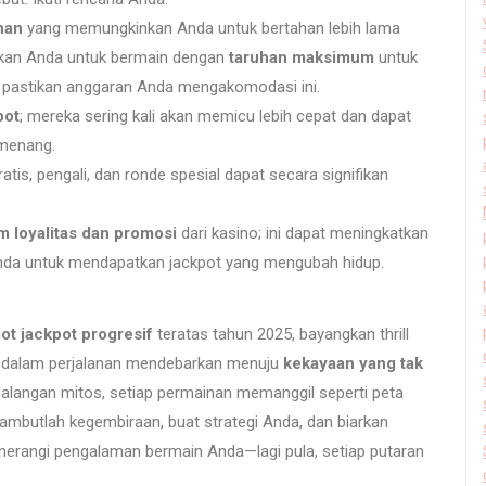
han
yang memungkinkan Anda untuk bertahan lebih lama
skan Anda untuk bermain dengan
taruhan maksimum
untuk
 pastikan anggaran Anda mengakomodasi ini.
pot
; mereka sering kali akan memicu lebih cepat dan dapat
 menang.
ratis, pengali, dan ronde spesial dapat secara signifikan
m loyalitas dan promosi
dari kasino; ini dapat meningkatkan
nda untuk mendapatkan jackpot yang mengubah hidup.
lot jackpot progresif
teratas tahun 2025, bayangkan thrill
 dalam perjalanan mendebarkan menuju
kekayaan yang tak
etualangan mitos, setiap permainan memanggil seperti peta
 sambutlah kegembiraan, buat strategi Anda, dan biarkan
erangi pengalaman bermain Anda—lagi pula, setiap putaran