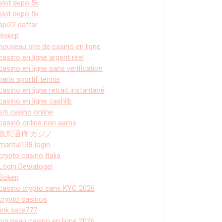
slot depo 5k
slot depo 5k
api22 daftar
Bokep
nouveau site de casino en ligne
casino en ligne argent réel
casino en ligne sans verification
paris sportif tennis
casino en ligne retrait instantané
casino en ligne cashlib
siti casino online
casinò online non aams
仮想通貨 カジノ
mantul138 login
crypto casino Italia
Login Dewatogel
Bokep
casino crypto sans KYC 2026
crypto casinos
link sate777
nouveau casino en ligne 2026