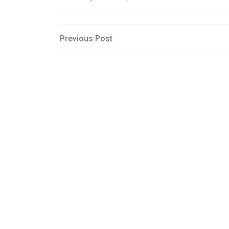
Post
Previous
Previous Post
Post
navigation