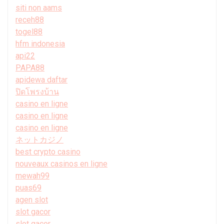
siti non aams
receh88
togel88
hfm indonesia
api22
PAPA88
apidewa daftar
ปิดโพรงบ้าน
casino en ligne
casino en ligne
casino en ligne
ネットカジノ
best crypto casino
nouveaux casinos en ligne
mewah99
puas69
agen slot
slot gacor
slot gacor