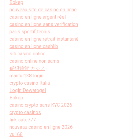
Bokep
nouveau site de casino en ligne
casino en ligne argent réel
casino en ligne sans verification
paris sportif tennis
casino en ligne retrait instantané
casino en ligne cashlib
siti casino online
casinò online non aams
仮想通貨 カジノ
mantul138 login
crypto casino Italia
Login Dewatogel
Bokep
casino crypto sans KYC 2026
crypto casinos
link sate777
nouveau casino en ligne 2026
vu168