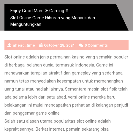
»
»
Enjoy Good Man
Gaming
Slot Online Game Hiburan yang Menarik dan
Menguntungkan
ahead_time
October 28, 2024
0 Comments
Slot online adalah jenis permainan kasino yang semakin populer
di berbagai belahan dunia, termasuk Indonesia. Game ini
menawarkan tampilan atraktif dan gameplay yang sederhana,
namun tetap menyediakan kesempatan untuk memenangkan
uang tunai atau hadiah lainnya. Sementara mesin slot fisik telah
ada selama lebih dari satu abad, versi online mereka baru
belakangan ini mulai mendapatkan perhatian di kalangan penjudi
dan penggemar game online.
Salah satu alasan utama popularitas slot online adalah
kepraktisannya. Berkat internet, pemain sekarang bisa