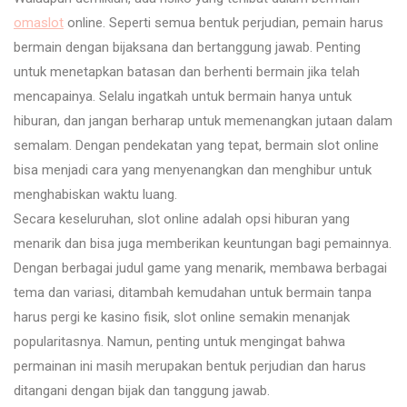
omaslot
online. Seperti semua bentuk perjudian, pemain harus
bermain dengan bijaksana dan bertanggung jawab. Penting
untuk menetapkan batasan dan berhenti bermain jika telah
mencapainya. Selalu ingatkah untuk bermain hanya untuk
hiburan, dan jangan berharap untuk memenangkan jutaan dalam
semalam. Dengan pendekatan yang tepat, bermain slot online
bisa menjadi cara yang menyenangkan dan menghibur untuk
menghabiskan waktu luang.
Secara keseluruhan, slot online adalah opsi hiburan yang
menarik dan bisa juga memberikan keuntungan bagi pemainnya.
Dengan berbagai judul game yang menarik, membawa berbagai
tema dan variasi, ditambah kemudahan untuk bermain tanpa
harus pergi ke kasino fisik, slot online semakin menanjak
popularitasnya. Namun, penting untuk mengingat bahwa
permainan ini masih merupakan bentuk perjudian dan harus
ditangani dengan bijak dan tanggung jawab.