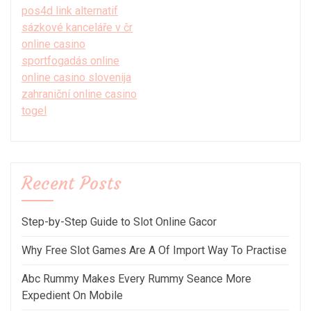
pos4d link alternatif
sázkové kanceláře v čr
online casino
sportfogadás online
online casino slovenija
zahraniční online casino
togel
Recent Posts
Step-by-Step Guide to Slot Online Gacor
Why Free Slot Games Are A Of Import Way To Practise
Abc Rummy Makes Every Rummy Seance More
Expedient On Mobile