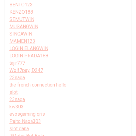
BENTO123
KENZO188
SEMUTWIN
MUSANGWIN
SINGAWIN
MAMEN123
LOGIN ELANGWIN
LOGIN PRADA188
tajir777
Wolf7pay, D247
23naga
the french connection hello
slot
23naga
kw303
evosgaming qris
Paito Naga303
slot dana
7Meter Bet Bola