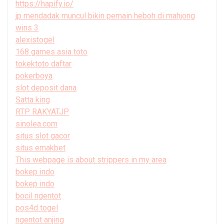
https://hapify.io/
jp mendadak muncul bikin pemain heboh di mahjong
wins 3
alexistogel
168 games asia toto
tokektoto daftar
pokerboya
slot deposit dana
Satta king
RTP RAKYATJP
sinolea.com
situs slot gacor
situs emakbet
This webpage is about strippers in my area
bokep indo
bokep indo
bocil ngentot
pos4d togel
ngentot anjing