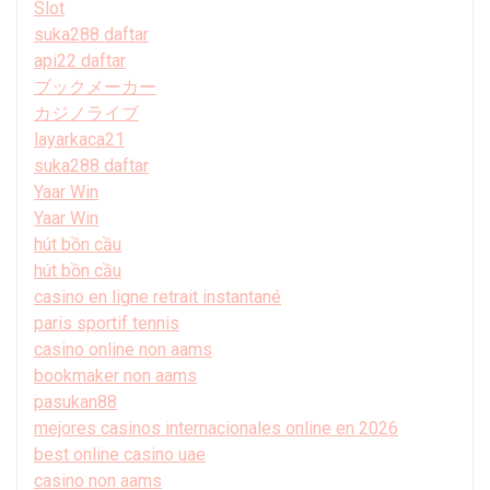
Slot
suka288 daftar
api22 daftar
ブックメーカー
カジノライブ
layarkaca21
suka288 daftar
Yaar Win
Yaar Win
hút bồn cầu
hút bồn cầu
casino en ligne retrait instantané
paris sportif tennis
casino online non aams
bookmaker non aams
pasukan88
mejores casinos internacionales online en 2026
best online casino uae
casino non aams