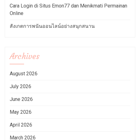
Cara Login di Situs Emon77 dan Menikmati Permainan
Online
สังเกตการพนันออนไลน์อย่างสนุกสนาน
Archives
August 2026
July 2026
June 2026
May 2026
April 2026
March 2026