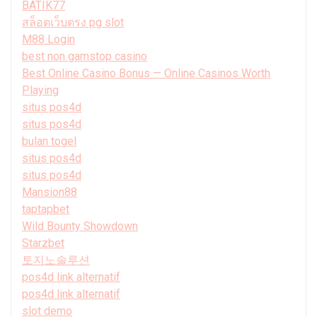
BATIK77
สล็อตเว็บตรง pg slot
M88 Login
best non gamstop casino
Best Online Casino Bonus — Online Casinos Worth
Playing
situs pos4d
situs pos4d
bulan togel
situs pos4d
situs pos4d
Mansion88
taptapbet
Wild Bounty Showdown
Starzbet
토지노솔루션
pos4d link alternatif
pos4d link alternatif
slot demo