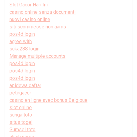
Slot Gacor Hari Ini
casino online senza documenti
nuovi casino online
siti scommesse non aams
pos4d login
agree with
suka288 login
Manage multiple accounts
pos4d login
pos4d login
pos4d login
apidewa daftar
petirgacor
casino en ligne avec bonus Belgique
slot online
sungaitoto
situs togel
Sumsel toto
clash verge