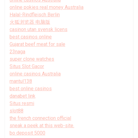
online pokies real money Australia
Halal-Rindfleisch Berlin
火狐浏览器 电脑版
casinon utan svensk licens
best casinos online
Gujarat beef meat for sale
23naga
super clone watches
Situs Slot Gacor
online casinos Australia
mantul138
best online casinos
danabet link
Situs resmi
slot88
the french connection official
sneak a peek at this web-site.
bo deposit 5000