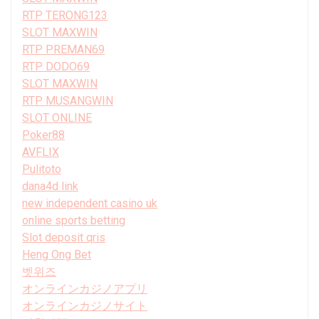
RTP TERONG123
SLOT MAXWIN
RTP PREMAN69
RTP DODO69
SLOT MAXWIN
RTP MUSANGWIN
SLOT ONLINE
Poker88
AVFLIX
Pulitoto
dana4d link
new independent casino uk
online sports betting
Slot deposit qris
Heng Ong Bet
벳위즈
オンラインカジノアプリ
オンラインカジノサイト