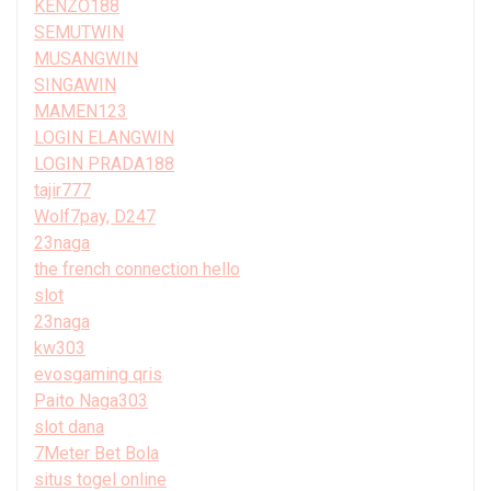
KENZO188
SEMUTWIN
MUSANGWIN
SINGAWIN
MAMEN123
LOGIN ELANGWIN
LOGIN PRADA188
tajir777
Wolf7pay, D247
23naga
the french connection hello
slot
23naga
kw303
evosgaming qris
Paito Naga303
slot dana
7Meter Bet Bola
situs togel online