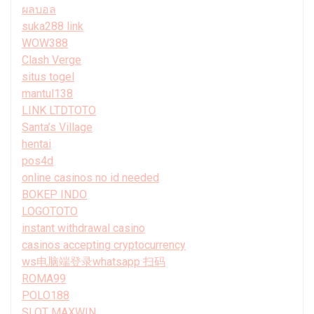
ผลบอล
suka288 link
WOW388
Clash Verge
situs togel
mantul138
LINK LTDTOTO
Santa’s Village
hentai
pos4d
online casinos no id needed
BOKEP INDO
LOGOTOTO
instant withdrawal casino
casinos accepting cryptocurrency
ws电脑端登录whatsapp 扫码
ROMA99
POLO188
SLOT MAXWIN