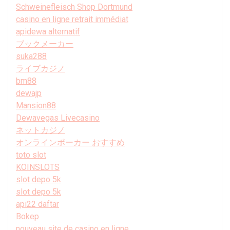
Schweinefleisch Shop Dortmund
casino en ligne retrait immédiat
apidewa alternatif
ブックメーカー
suka288
ライブカジノ
bm88
dewajp
Mansion88
Dewavegas Livecasino
ネットカジノ
オンラインポーカー おすすめ
toto slot
KOINSLOTS
slot depo 5k
slot depo 5k
api22 daftar
Bokep
nouveau site de casino en ligne