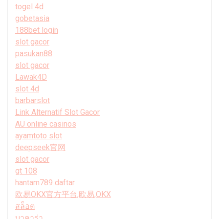
togel 4d
gobetasia
188bet login
slot gacor
pasukan88
slot gacor
Lawak4D
slot 4d
barbarslot
Link Alternatif Slot Gacor
AU online casinos
ayamtoto slot
deepseek官网
slot gacor
gt 108
hantam789 daftar
欧易OKX官方平台,欧易,OKX
สล็อต
บาคาร่า