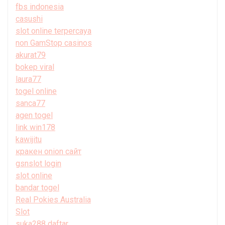
fbs indonesia
casushi
slot online terpercaya
non GamStop casinos
akurat79
bokep viral
laura77
togel online
sanca77
agen togel
link win178
kawijitu
кракен onion сайт
gsnslot login
slot online
bandar togel
Real Pokies Australia
Slot
suka288 daftar