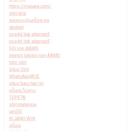
https://mujuara.com/
slot qris
ทดลองเล่นสล็อต pg
sbobet
pos4d link alternatif
pos4d link alternatif
Siti non AAMS
elenco casino non AAMS
toto slot
Situs Slot
WhatsApp网页
situs baru hari ini
สล็อตเว็บตรง
TEPE78
slot malaysia
umi55
KIJANG WIN
สล็อต