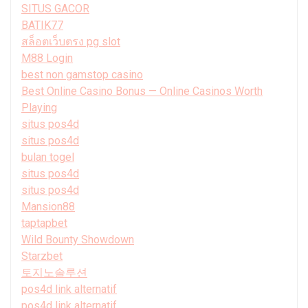
SITUS GACOR
BATIK77
สล็อตเว็บตรง pg slot
M88 Login
best non gamstop casino
Best Online Casino Bonus — Online Casinos Worth
Playing
situs pos4d
situs pos4d
bulan togel
situs pos4d
situs pos4d
Mansion88
taptapbet
Wild Bounty Showdown
Starzbet
토지노솔루션
pos4d link alternatif
pos4d link alternatif