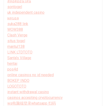
สล็อตออนไลน์
sontogel
uk independent casino
ผลบอล
suka288 link
WOW388
Clash Verge
situs togel
mantul138
LINK LTDTOTO
Santa’s Village
hentai
pos4d
online casinos no id needed
BOKEP INDO
LOGOTOTO
instant withdrawal casino
casinos accepting cryptocurrency
ws电脑端登录whatsapp 扫码