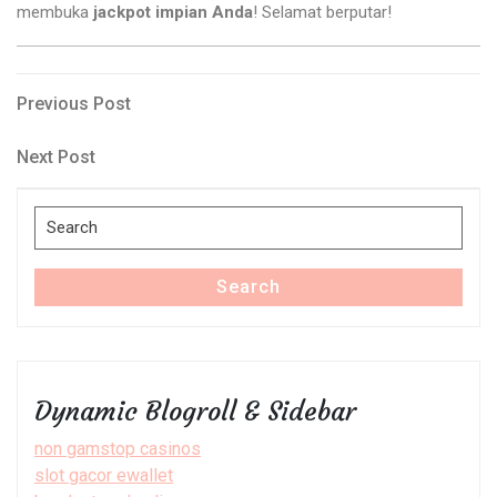
membuka
jackpot impian Anda
! Selamat berputar!
Post
Previous
Previous Post
Post
navigation
Next
Next Post
Post
Search
for:
Search
Dynamic Blogroll & Sidebar
non gamstop casinos
slot gacor ewallet