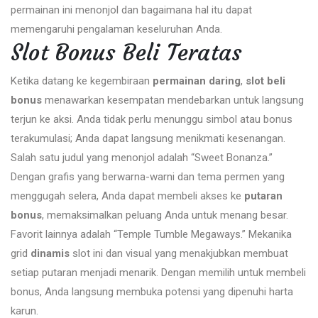
permainan ini menonjol dan bagaimana hal itu dapat
memengaruhi pengalaman keseluruhan Anda.
Slot Bonus Beli Teratas
Ketika datang ke kegembiraan
permainan daring
,
slot beli
bonus
menawarkan kesempatan mendebarkan untuk langsung
terjun ke aksi. Anda tidak perlu menunggu simbol atau bonus
terakumulasi; Anda dapat langsung menikmati kesenangan.
Salah satu judul yang menonjol adalah “Sweet Bonanza.”
Dengan grafis yang berwarna-warni dan tema permen yang
menggugah selera, Anda dapat membeli akses ke
putaran
bonus
, memaksimalkan peluang Anda untuk menang besar.
Favorit lainnya adalah “Temple Tumble Megaways.” Mekanika
grid
dinamis
slot ini dan visual yang menakjubkan membuat
setiap putaran menjadi menarik. Dengan memilih untuk membeli
bonus, Anda langsung membuka potensi yang dipenuhi harta
karun.