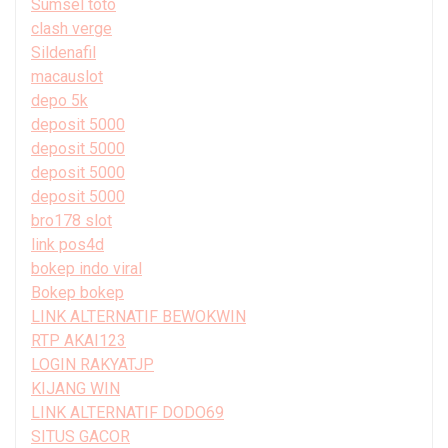
Sumsel toto
clash verge
Sildenafil
macauslot
depo 5k
deposit 5000
deposit 5000
deposit 5000
deposit 5000
bro178 slot
link pos4d
bokep indo viral
Bokep bokep
LINK ALTERNATIF BEWOKWIN
RTP AKAI123
LOGIN RAKYATJP
KIJANG WIN
LINK ALTERNATIF DODO69
SITUS GACOR