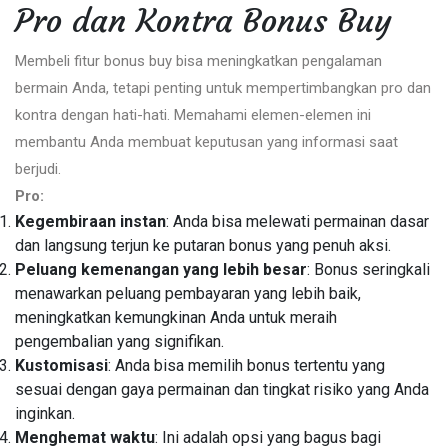
Pro dan Kontra Bonus Buy
Membeli fitur bonus buy bisa meningkatkan pengalaman
bermain Anda, tetapi penting untuk mempertimbangkan pro dan
kontra dengan hati-hati. Memahami elemen-elemen ini
membantu Anda membuat keputusan yang informasi saat
berjudi.
Pro:
Kegembiraan instan
: Anda bisa melewati permainan dasar
dan langsung terjun ke putaran bonus yang penuh aksi.
Peluang kemenangan yang lebih besar
: Bonus seringkali
menawarkan peluang pembayaran yang lebih baik,
meningkatkan kemungkinan Anda untuk meraih
pengembalian yang signifikan.
Kustomisasi
: Anda bisa memilih bonus tertentu yang
sesuai dengan gaya permainan dan tingkat risiko yang Anda
inginkan.
Menghemat waktu
: Ini adalah opsi yang bagus bagi