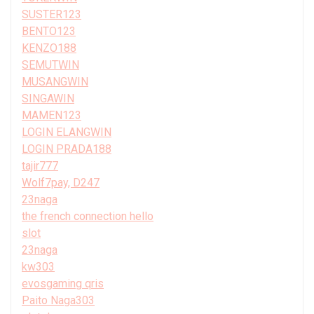
SUSTER123
BENTO123
KENZO188
SEMUTWIN
MUSANGWIN
SINGAWIN
MAMEN123
LOGIN ELANGWIN
LOGIN PRADA188
tajir777
Wolf7pay, D247
23naga
the french connection hello
slot
23naga
kw303
evosgaming qris
Paito Naga303