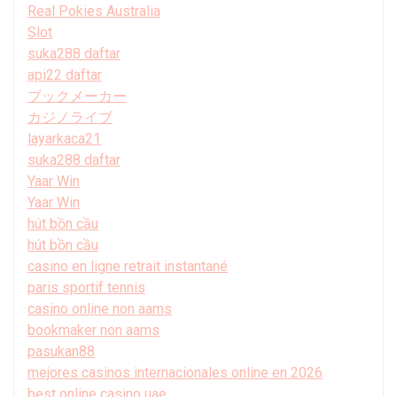
Real Pokies Australia
Slot
suka288 daftar
api22 daftar
ブックメーカー
カジノライブ
layarkaca21
suka288 daftar
Yaar Win
Yaar Win
hút bồn cầu
hút bồn cầu
casino en ligne retrait instantané
paris sportif tennis
casino online non aams
bookmaker non aams
pasukan88
mejores casinos internacionales online en 2026
best online casino uae