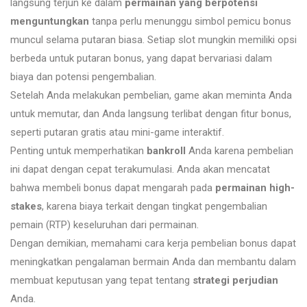
langsung terjun ke dalam
permainan yang berpotensi
menguntungkan
tanpa perlu menunggu simbol pemicu bonus
muncul selama putaran biasa. Setiap slot mungkin memiliki opsi
berbeda untuk putaran bonus, yang dapat bervariasi dalam
biaya dan potensi pengembalian.
Setelah Anda melakukan pembelian, game akan meminta Anda
untuk memutar, dan Anda langsung terlibat dengan fitur bonus,
seperti putaran gratis atau mini-game interaktif.
Penting untuk memperhatikan
bankroll
Anda karena pembelian
ini dapat dengan cepat terakumulasi. Anda akan mencatat
bahwa membeli bonus dapat mengarah pada
permainan high-
stakes
, karena biaya terkait dengan tingkat pengembalian
pemain (RTP) keseluruhan dari permainan.
Dengan demikian, memahami cara kerja pembelian bonus dapat
meningkatkan pengalaman bermain Anda dan membantu dalam
membuat keputusan yang tepat tentang
strategi perjudian
Anda.