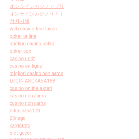
オンラインカジノアプリ
オンラインカジノサイト
전환사채
web casino truc tuyen
poker online
migliori casino online
poker app
casino usdt
casino en ligne
migliori casino non aams
LOGIN ANGKASA168
casino online esteri
casino non aams
casino non aams
situs haha178
23naga
kargototo
slot gacor