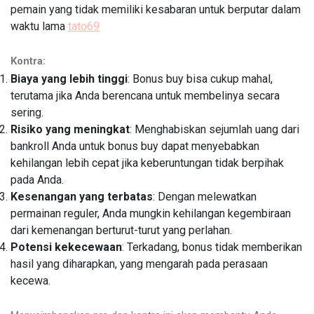
pemain yang tidak memiliki kesabaran untuk berputar dalam
waktu lama
tato69
Kontra:
Biaya yang lebih tinggi
: Bonus buy bisa cukup mahal,
terutama jika Anda berencana untuk membelinya secara
sering.
Risiko yang meningkat
: Menghabiskan sejumlah uang dari
bankroll Anda untuk bonus buy dapat menyebabkan
kehilangan lebih cepat jika keberuntungan tidak berpihak
pada Anda.
Kesenangan yang terbatas
: Dengan melewatkan
permainan reguler, Anda mungkin kehilangan kegembiraan
dari kemenangan berturut-turut yang perlahan.
Potensi kekecewaan
: Terkadang, bonus tidak memberikan
hasil yang diharapkan, yang mengarah pada perasaan
kecewa.