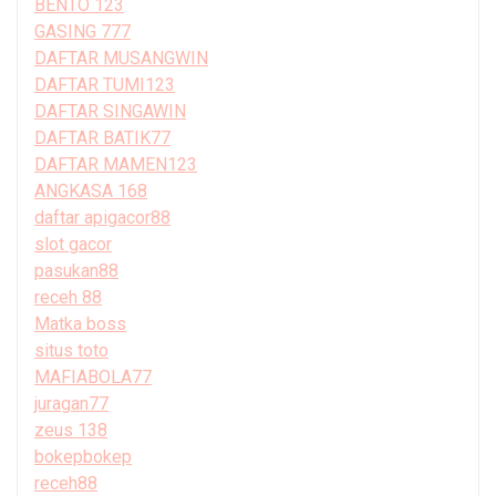
BENTO 123
GASING 777
DAFTAR MUSANGWIN
DAFTAR TUMI123
DAFTAR SINGAWIN
DAFTAR BATIK77
DAFTAR MAMEN123
ANGKASA 168
daftar apigacor88
slot gacor
pasukan88
receh 88
Matka boss
situs toto
MAFIABOLA77
juragan77
zeus 138
bokepbokep
receh88