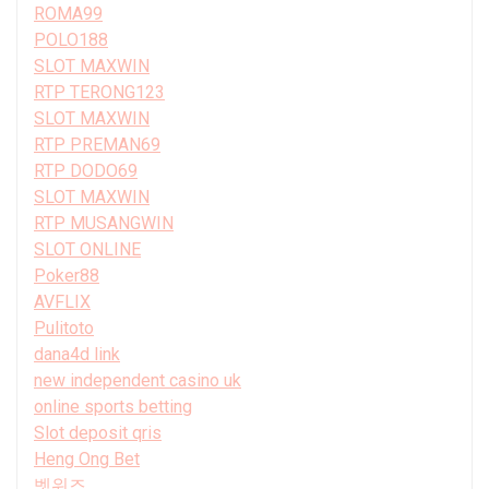
ROMA99
POLO188
SLOT MAXWIN
RTP TERONG123
SLOT MAXWIN
RTP PREMAN69
RTP DODO69
SLOT MAXWIN
RTP MUSANGWIN
SLOT ONLINE
Poker88
AVFLIX
Pulitoto
dana4d link
new independent casino uk
online sports betting
Slot deposit qris
Heng Ong Bet
벳위즈