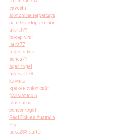
fbs indonesia
casushi
slot online terpercaya
non GamStop casinos
akurat79
bokep viral
laura77
togel online
sanca77
agen togel
link win178
kawijitu
кракен onion сайт
gsnslot login
slot online
bandar togel
Real Pokies Australia
Slot
suka288 daftar