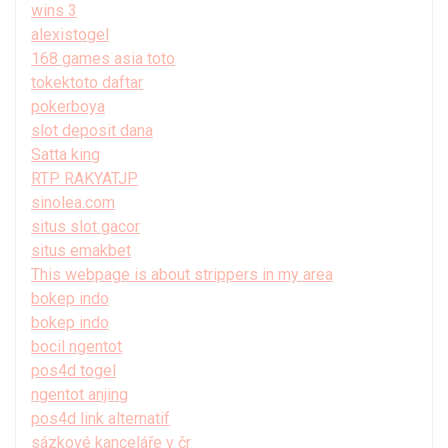
wins 3
alexistogel
168 games asia toto
tokektoto daftar
pokerboya
slot deposit dana
Satta king
RTP RAKYATJP
sinolea.com
situs slot gacor
situs emakbet
This webpage is about strippers in my area
bokep indo
bokep indo
bocil ngentot
pos4d togel
ngentot anjing
pos4d link alternatif
sázkové kanceláře v čr