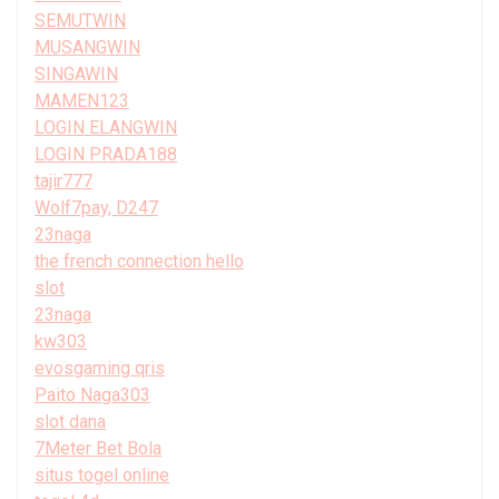
SEMUTWIN
MUSANGWIN
SINGAWIN
MAMEN123
LOGIN ELANGWIN
LOGIN PRADA188
tajir777
Wolf7pay, D247
23naga
the french connection hello
slot
23naga
kw303
evosgaming qris
Paito Naga303
slot dana
7Meter Bet Bola
situs togel online