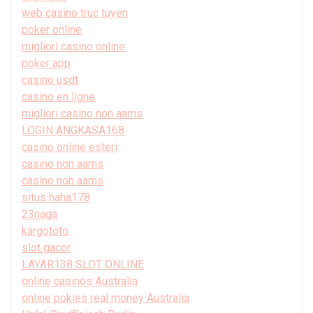
web casino truc tuyen
poker online
migliori casino online
poker app
casino usdt
casino en ligne
migliori casino non aams
LOGIN ANGKASA168
casino online esteri
casino non aams
casino non aams
situs haha178
23naga
kargototo
slot gacor
LAYAR138 SLOT ONLINE
online casinos Australia
online pokies real money Australia