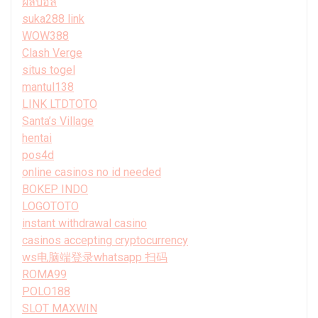
ผลบอล
suka288 link
WOW388
Clash Verge
situs togel
mantul138
LINK LTDTOTO
Santa’s Village
hentai
pos4d
online casinos no id needed
BOKEP INDO
LOGOTOTO
instant withdrawal casino
casinos accepting cryptocurrency
ws电脑端登录whatsapp 扫码
ROMA99
POLO188
SLOT MAXWIN