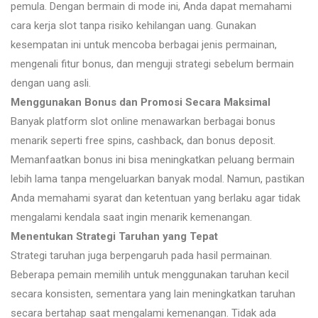
pemula. Dengan bermain di mode ini, Anda dapat memahami
cara kerja slot tanpa risiko kehilangan uang. Gunakan
kesempatan ini untuk mencoba berbagai jenis permainan,
mengenali fitur bonus, dan menguji strategi sebelum bermain
dengan uang asli.
Menggunakan Bonus dan Promosi Secara Maksimal
Banyak platform slot online menawarkan berbagai bonus
menarik seperti free spins, cashback, dan bonus deposit.
Memanfaatkan bonus ini bisa meningkatkan peluang bermain
lebih lama tanpa mengeluarkan banyak modal. Namun, pastikan
Anda memahami syarat dan ketentuan yang berlaku agar tidak
mengalami kendala saat ingin menarik kemenangan.
Menentukan Strategi Taruhan yang Tepat
Strategi taruhan juga berpengaruh pada hasil permainan.
Beberapa pemain memilih untuk menggunakan taruhan kecil
secara konsisten, sementara yang lain meningkatkan taruhan
secara bertahap saat mengalami kemenangan. Tidak ada