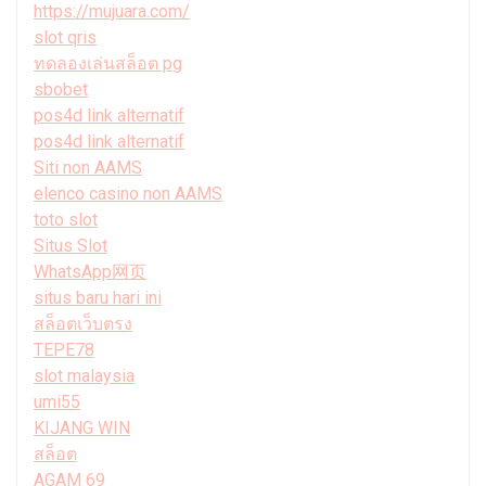
https://mujuara.com/
slot qris
ทดลองเล่นสล็อต pg
sbobet
pos4d link alternatif
pos4d link alternatif
Siti non AAMS
elenco casino non AAMS
toto slot
Situs Slot
WhatsApp网页
situs baru hari ini
สล็อตเว็บตรง
TEPE78
slot malaysia
umi55
KIJANG WIN
สล็อต
AGAM 69