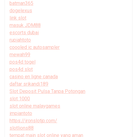
batman365
dogelexus
link slot
masuk JDM88
escorts dubai
rupiahtoto
coooled ic autosampler
mewah99
pos4d togel
pos4d slot
casino en ligne canada
daftar srikandi189
Slot Deposit Pulsa Tanpa Potongan
slot 1000
slot online malaygames
impiantoto
https://ironslotjp.com/
slotlions88
tempat main slot online yang aman