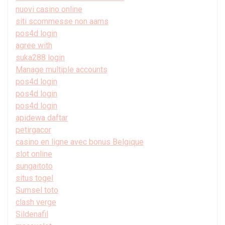
nuovi casino online
siti scommesse non aams
pos4d login
agree with
suka288 login
Manage multiple accounts
pos4d login
pos4d login
pos4d login
apidewa daftar
petirgacor
casino en ligne avec bonus Belgique
slot online
sungaitoto
situs togel
Sumsel toto
clash verge
Sildenafil