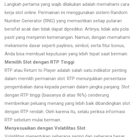
Langkah pertama yang wajib dilakukan adalah memahami cara
kerja slot online. Permainan ini menggunakan sistem Random
Number Generator (RNG) yang memastikan setiap putaran
bersifat acak dan tidak dapat diprediksi. Artinya, tidak ada pola
pasti yang menjamin kemenangan. Namun, dengan memahami
mekanisme dasar seperti paylines, simbol, serta fitur bonus,
Anda bisa membuat keputusan yang lebih tepat saat bermain.
Memilih Slot dengan RTP Tinggi
RTP atau Return to Player adalah salah satu indikator penting
dalam memilih permainan slot. RTP menunjukkan persentase
pengembalian dana kepada pemain dalam jangka panjang. Slot
dengan RTP tinggi (biasanya di atas 96%) cenderung
memberikan peluang menang yang lebih baik dibandingkan slot
dengan RTP rendah. Oleh karena itu, selalu periksa informasi
RTP sebelum mulai bermain.
Menyesuaikan dengan Volatilitas Slot
Volatilitas menentukan seberapa sering dan seberapa besar