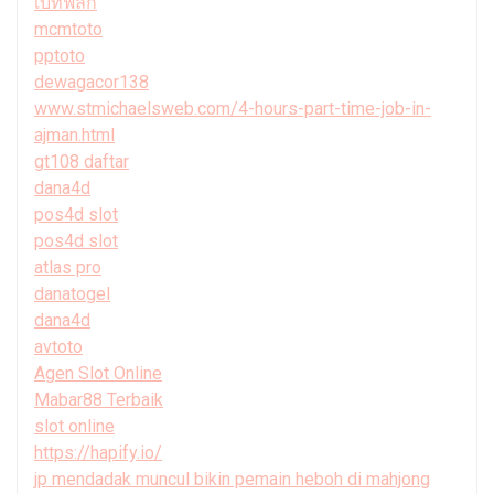
เบทฟลิก
mcmtoto
pptoto
dewagacor138
www.stmichaelsweb.com/4-hours-part-time-job-in-
ajman.html
gt108 daftar
dana4d
pos4d slot
pos4d slot
atlas pro
danatogel
dana4d
avtoto
Agen Slot Online
Mabar88 Terbaik
slot online
https://hapify.io/
jp mendadak muncul bikin pemain heboh di mahjong