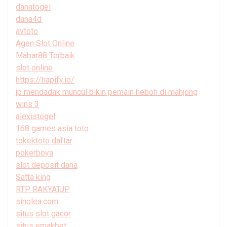
danatogel
dana4d
avtoto
Agen Slot Online
Mabar88 Terbaik
slot online
https://hapify.io/
jp mendadak muncul bikin pemain heboh di mahjong
wins 3
alexistogel
168 games asia toto
tokektoto daftar
pokerboya
slot deposit dana
Satta king
RTP RAKYATJP
sinolea.com
situs slot gacor
situs emakbet