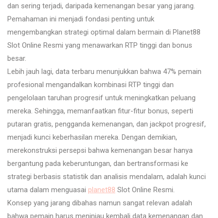
dan sering terjadi, daripada kemenangan besar yang jarang.
Pemahaman ini menjadi fondasi penting untuk
mengembangkan strategi optimal dalam bermain di Planet88
Slot Online Resmi yang menawarkan RTP tinggi dan bonus
besar.
Lebih jauh lagi, data terbaru menunjukkan bahwa 47% pemain
profesional mengandalkan kombinasi RTP tinggi dan
pengelolaan taruhan progresif untuk meningkatkan peluang
mereka. Sehingga, memanfaatkan fitur-fitur bonus, seperti
putaran gratis, pengganda kemenangan, dan jackpot progresif,
menjadi kunci keberhasilan mereka. Dengan demikian,
merekonstruksi persepsi bahwa kemenangan besar hanya
bergantung pada keberuntungan, dan bertransformasi ke
strategi berbasis statistik dan analisis mendalam, adalah kunci
utama dalam menguasai
planet88
Slot Online Resmi.
Konsep yang jarang dibahas namun sangat relevan adalah
bahwa pemain harus meninjau kembali data kemenangan dan