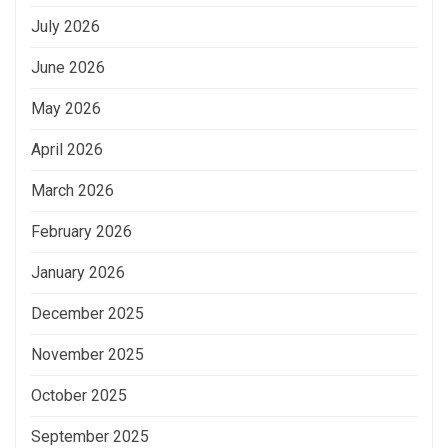
July 2026
June 2026
May 2026
April 2026
March 2026
February 2026
January 2026
December 2025
November 2025
October 2025
September 2025