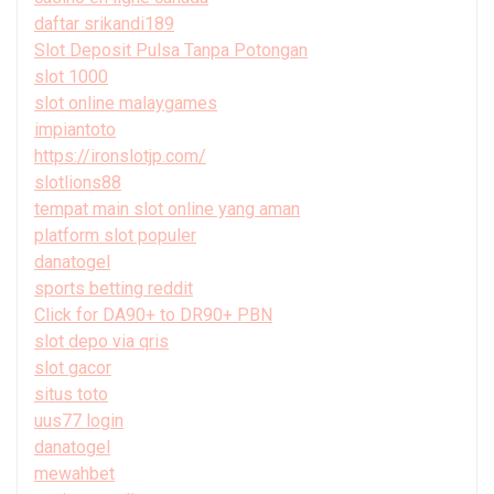
daftar srikandi189
Slot Deposit Pulsa Tanpa Potongan
slot 1000
slot online malaygames
impiantoto
https://ironslotjp.com/
slotlions88
tempat main slot online yang aman
platform slot populer
danatogel
sports betting reddit
Click for DA90+ to DR90+ PBN
slot depo via qris
slot gacor
situs toto
uus77 login
danatogel
mewahbet