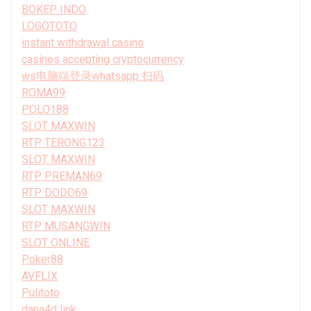
BOKEP INDO
LOGOTOTO
instant withdrawal casino
casinos accepting cryptocurrency
ws电脑端登录whatsapp 扫码
ROMA99
POLO188
SLOT MAXWIN
RTP TERONG123
SLOT MAXWIN
RTP PREMAN69
RTP DODO69
SLOT MAXWIN
RTP MUSANGWIN
SLOT ONLINE
Poker88
AVFLIX
Pulitoto
dana4d link