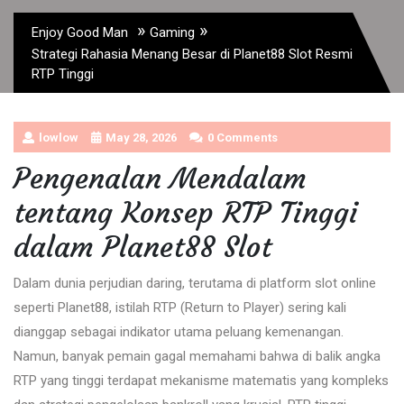
»
»
Enjoy Good Man
Gaming
Strategi Rahasia Menang Besar di Planet88 Slot Resmi
RTP Tinggi
lowlow
May 28, 2026
0 Comments
Pengenalan Mendalam
tentang Konsep RTP Tinggi
dalam Planet88 Slot
Dalam dunia perjudian daring, terutama di platform slot online
seperti Planet88, istilah RTP (Return to Player) sering kali
dianggap sebagai indikator utama peluang kemenangan.
Namun, banyak pemain gagal memahami bahwa di balik angka
RTP yang tinggi terdapat mekanisme matematis yang kompleks