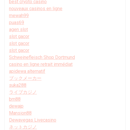
best crypto casino
nouveaux casinos en ligne
mewah99
puas69
agen slot
slot gacor
slot gacor
slot gacor
Schweinefleisch Shop Dortmund
casino en ligne retrait immédiat
apidewa alternatif
ブックメーカー
suka288
ライブカジノ
bm88
dewajp
Mansion88
Dewavegas Livecasino
ネットカジノ