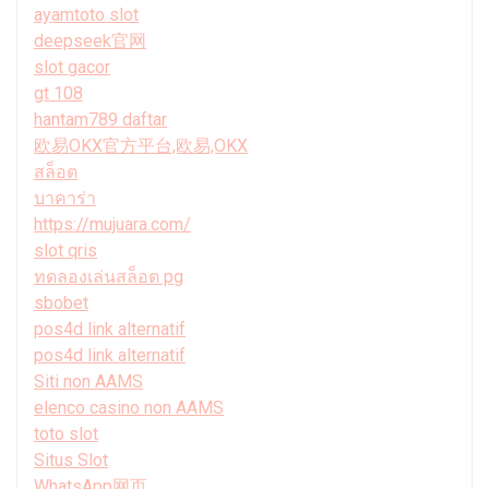
ayamtoto slot
deepseek官网
slot gacor
gt 108
hantam789 daftar
欧易OKX官方平台,欧易,OKX
สล็อต
บาคาร่า
https://mujuara.com/
slot qris
ทดลองเล่นสล็อต pg
sbobet
pos4d link alternatif
pos4d link alternatif
Siti non AAMS
elenco casino non AAMS
toto slot
Situs Slot
WhatsApp网页