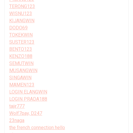
TERONG123
WISNU123
KIJANGWIN
DODO69
TOKEKWIN
SUSTER123
BENTO123
KENZO188
SEMUTWIN
MUSANGWIN
SINGAWIN
MAMEN123
LOGIN ELANGWIN
LOGIN PRADA188
tajir777
Wolf7pay, D247
23naga
the french connection hello