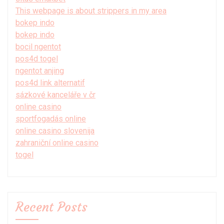
This webpage is about strippers in my area
bokep indo
bokep indo
bocil ngentot
pos4d togel
ngentot anjing
pos4d link alternatif
sázkové kanceláře v čr
online casino
sportfogadás online
online casino slovenija
zahraniční online casino
togel
Recent Posts