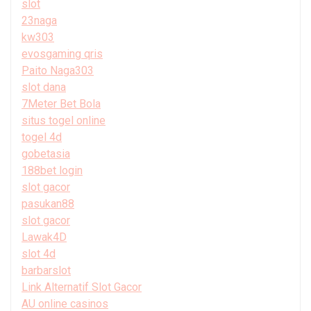
slot
23naga
kw303
evosgaming qris
Paito Naga303
slot dana
7Meter Bet Bola
situs togel online
togel 4d
gobetasia
188bet login
slot gacor
pasukan88
slot gacor
Lawak4D
slot 4d
barbarslot
Link Alternatif Slot Gacor
AU online casinos