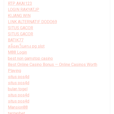
RTP AKAI123
LOGIN RAKYATJP
KIJANG WIN
LINK ALTERNATIF DODO69
SITUS GACOR
SITUS GACOR
BATIK77
สล็อตเว็บตรง pg slot
M88 Login
best non gamstop casino
Best Online Casino Bonus — Online Casinos Worth
Playing
situs pos4d
situs pos4d
bulan togel
situs pos4d
situs pos4d
Mansion88
taptapbet