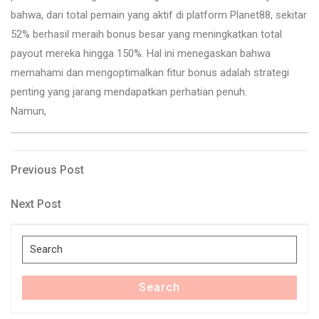
bahwa, dari total pemain yang aktif di platform Planet88, sekitar
52% berhasil meraih bonus besar yang meningkatkan total
payout mereka hingga 150%. Hal ini menegaskan bahwa
memahami dan mengoptimalkan fitur bonus adalah strategi
penting yang jarang mendapatkan perhatian penuh.
Namun,
Post
Previous
Previous Post
Post
navigation
Next
Next Post
Post
Search
for:
Search