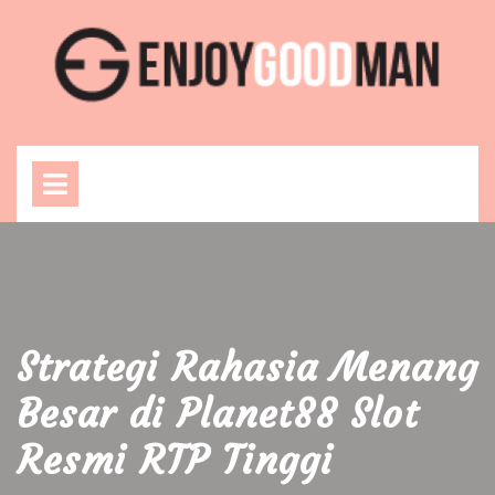
Skip
to
content
Open
Menu
Strategi Rahasia Menang
Besar di Planet88 Slot
Resmi RTP Tinggi