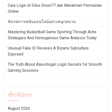
Cara Login di Situs Emon77 dan Menikmati Permainan
Online
สังเกตการพนันออนไลน์อย่างสนุกสนาน
Mastering Basketball Game Sporting Through Ache
Strategies And Homogenous Game Analysis Today
Unusual Fake ID Reviews A Bizarre Subculture
Exposed
The Truth About Alexistogel Login Secrets for Smooth
Gaming Sessions
Archives
August 2026