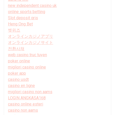
new independent casino uk
online sports betting
Slot deposit qris
Heng Ong Bet
벳위즈
オンラインカジノアプリ
オンラインカジノサイト
전환사채
web casino truc tuyen
poker online
migliori casino online
poker app
casino usdt
casino en ligne
migliori casino non aams
LOGIN ANGKASA168
casino online esteri
casino non aams