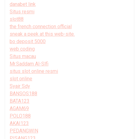
danabet link
Situs resmi
slot88
the french connection official
sneak a peek at this web-site.
bo deposit 5000
web coding
Situs macau
Mr.Saddam Al-Slfi
situs slot online resmi
slot online
Syair Sdy
BANSOS188
BATA123
AGAM69
POLO188
AKAI123
PEDANGWIN
PISANG123