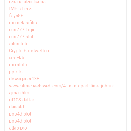
casino utan licens
IMEI check
foya88
memek sifilis
uus777 login
uus777 slot
situs toto
Crypto Sportwetten
เบทฟลิก
mcmtoto
pptoto
dewagacor138
www.stmichaelsweb.com/4-hours-part-time-job-in-
ajman.html
gt108 daftar
dana4d
pos4d slot
pos4d slot
atlas pro