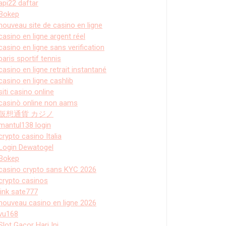
api22 daftar
Bokep
nouveau site de casino en ligne
casino en ligne argent réel
casino en ligne sans verification
paris sportif tennis
casino en ligne retrait instantané
casino en ligne cashlib
siti casino online
casinò online non aams
仮想通貨 カジノ
mantul138 login
crypto casino Italia
Login Dewatogel
Bokep
casino crypto sans KYC 2026
crypto casinos
link sate777
nouveau casino en ligne 2026
vu168
Slot Gacor Hari Ini