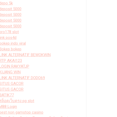
depo 5k
deposit 5000
deposit 5000
deposit 5000
deposit 5000
bro178 slot
link pos4d
bokep indo viral
Bokep bokep
LINK ALTERNATIF BEWOKWIN
RTP AKAI123
LOGIN RAKYATJP
KIJANG WIN
LINK ALTERNATIF DODO69
SITUS GACOR
SITUS GACOR
BATIK77
สล็อตเว็บตรง pg slot
M88 Login
best non gamstop casino