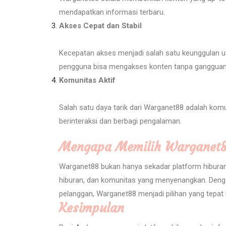
mendapatkan informasi terbaru.
Akses Cepat dan Stabil
Kecepatan akses menjadi salah satu keunggulan ut
pengguna bisa mengakses konten tanpa gangguan
Komunitas Aktif
Salah satu daya tarik dari Warganet88 adalah kom
berinteraksi dan berbagi pengalaman.
Mengapa Memilih Warganet
Warganet88 bukan hanya sekadar platform hiburan 
hiburan, dan komunitas yang menyenangkan. Deng
pelanggan, Warganet88 menjadi pilihan yang tepat un
Kesimpulan