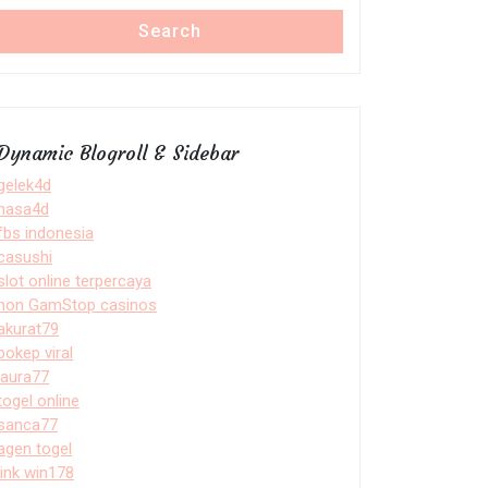
Search
Dynamic Blogroll & Sidebar
gelek4d
nasa4d
fbs indonesia
casushi
slot online terpercaya
non GamStop casinos
akurat79
bokep viral
laura77
togel online
sanca77
agen togel
link win178