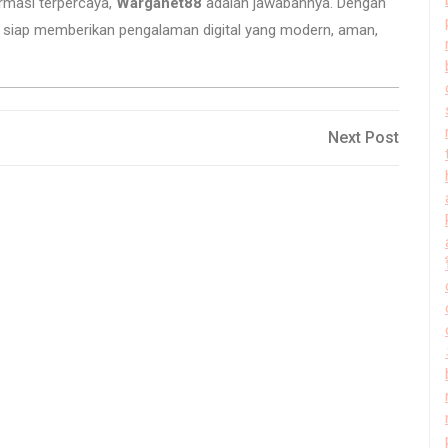
rmasi terpercaya,
Warganet88
adalah jawabannya. Dengan
 siap memberikan pengalaman digital yang modern, aman,
Next
Next Post
Post