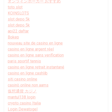
オンラインポーカー おすすめ
toto slot
KOINSLOTS
slot depo 5k
slot depo 5k
api22 daftar
Bokep
nouveau site de casino en ligne
casino en ligne argent réel
casino en ligne sans verification
paris sportif tennis
casino en ligne retrait instantané
casino en ligne cashlib
siti casino online
casinò online non aams
仮想通貨 カジノ
mantul138 login
crypto casino Italia
Login Dewatogel