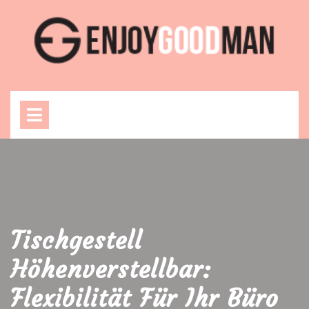
Skip
to
content
Open
Menu
Tischgestell
Höhenverstellbar:
Flexibilität Für Ihr Büro