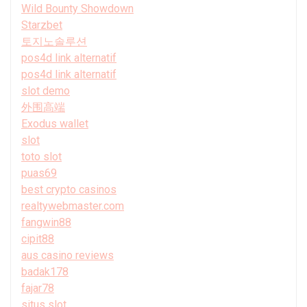
Wild Bounty Showdown
Starzbet
토지노솔루션
pos4d link alternatif
pos4d link alternatif
slot demo
外围高端
Exodus wallet
slot
toto slot
puas69
best crypto casinos
realtywebmaster.com
fangwin88
cipit88
aus casino reviews
badak178
fajar78
situs slot