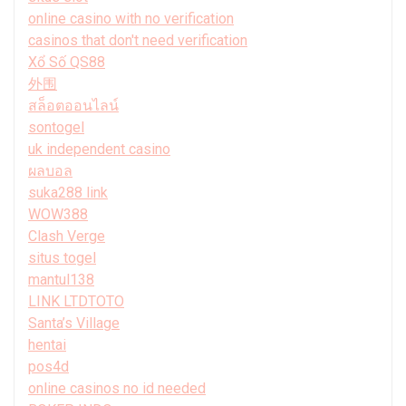
online casino with no verification
casinos that don't need verification
Xổ Số QS88
外围
สล็อตออนไลน์
sontogel
uk independent casino
ผลบอล
suka288 link
WOW388
Clash Verge
situs togel
mantul138
LINK LTDTOTO
Santa’s Village
hentai
pos4d
online casinos no id needed