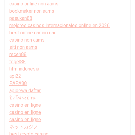
casino online non aams
bookmaker non aams
pasukan88
mejores casinos internacionales online en 2026
best online casino uae
casino non aams
siti non aams
receh88
togel88
hfm indonesia
api22
PAPA88
apidewa daftar
ปิดโพรงบ้าน
casino en ligne
casino en ligne
casino en ligne
ネットカジノ
best crypto casino