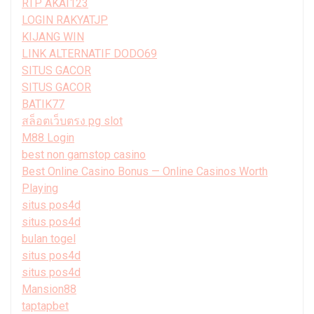
RTP AKAI123
LOGIN RAKYATJP
KIJANG WIN
LINK ALTERNATIF DODO69
SITUS GACOR
SITUS GACOR
BATIK77
สล็อตเว็บตรง pg slot
M88 Login
best non gamstop casino
Best Online Casino Bonus — Online Casinos Worth
Playing
situs pos4d
situs pos4d
bulan togel
situs pos4d
situs pos4d
Mansion88
taptapbet