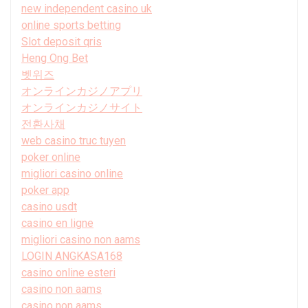
new independent casino uk
online sports betting
Slot deposit qris
Heng Ong Bet
벳위즈
オンラインカジノアプリ
オンラインカジノサイト
전환사채
web casino truc tuyen
poker online
migliori casino online
poker app
casino usdt
casino en ligne
migliori casino non aams
LOGIN ANGKASA168
casino online esteri
casino non aams
casino non aams