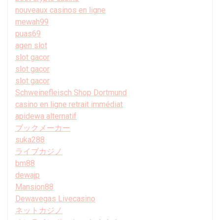
nouveaux casinos en ligne
mewah99
puas69
agen slot
slot gacor
slot gacor
slot gacor
Schweinefleisch Shop Dortmund
casino en ligne retrait immédiat
apidewa alternatif
ブックメーカー
suka288
ライブカジノ
bm88
dewajp
Mansion88
Dewavegas Livecasino
ネットカジノ