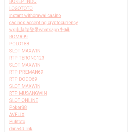
BOKEP INDO
LOGOTOTO
instant withdrawal casino
casinos accepting cryptocurrency
ws电脑端登录whatsapp 扫码
ROMA99
POLO188
SLOT MAXWIN
RTP TERONG123
SLOT MAXWIN
RTP PREMAN69
RTP DODO69
SLOT MAXWIN
RTP MUSANGWIN
SLOT ONLINE
Poker88
AVFLIX
Pulitoto
dana4d link