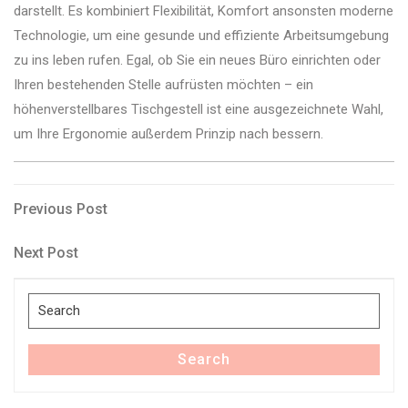
darstellt. Es kombiniert Flexibilität, Komfort ansonsten moderne
Technologie, um eine gesunde und effiziente Arbeitsumgebung
zu ins leben rufen. Egal, ob Sie ein neues Büro einrichten oder
Ihren bestehenden Stelle aufrüsten möchten – ein
höhenverstellbares Tischgestell ist eine ausgezeichnete Wahl,
um Ihre Ergonomie außerdem Prinzip nach bessern.
Post
Previous
Previous Post
Post
navigation
Next
Next Post
Post
Search
for:
Search