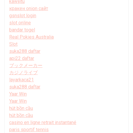
kawijitu
кракен onion сайт
gsnslot login
slot online
bandar togel
Real Pokies Australia
Slot
suka288 daftar
api22 daftar
ブックメーカー
カジノライブ
layarkaca21
suka288 daftar
Yaar Win
Yaar Win
hút bồn cầu
hút bồn cầu
casino en ligne retrait instantané
paris sportif tennis