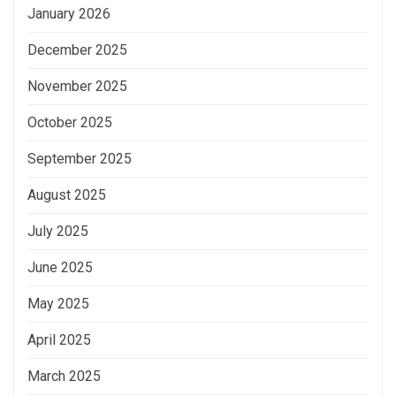
January 2026
December 2025
November 2025
October 2025
September 2025
August 2025
July 2025
June 2025
May 2025
April 2025
March 2025