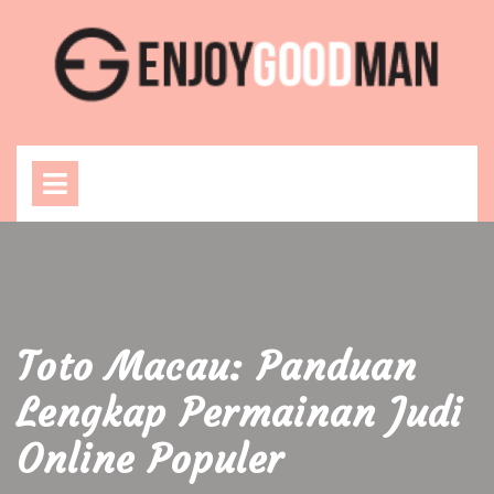
Skip
to
content
Open
Menu
Toto Macau: Panduan
Lengkap Permainan Judi
Online Populer