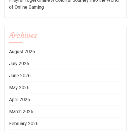
Playful Togel Online A Colorful Journey Into the World
of Online Gaming
Archives
August 2026
July 2026
June 2026
May 2026
April 2026
March 2026
February 2026