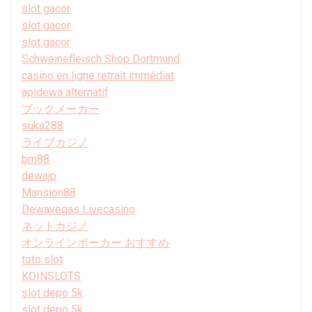
slot gacor
slot gacor
slot gacor
Schweinefleisch Shop Dortmund
casino en ligne retrait immédiat
apidewa alternatif
ブックメーカー
suka288
ライブカジノ
bm88
dewajp
Mansion88
Dewavegas Livecasino
ネットカジノ
オンラインポーカー おすすめ
toto slot
KOINSLOTS
slot depo 5k
slot depo 5k