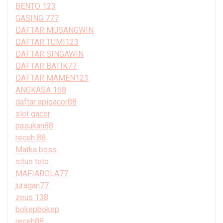
BENTO 123
GASING 777
DAFTAR MUSANGWIN
DAFTAR TUMI123
DAFTAR SINGAWIN
DAFTAR BATIK77
DAFTAR MAMEN123
ANGKASA 168
daftar apigacor88
slot gacor
pasukan88
receh 88
Matka boss
situs toto
MAFIABOLA77
juragan77
zeus 138
bokepbokep
receh88