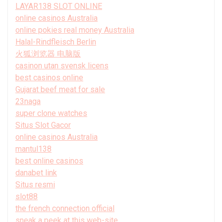
LAYAR138 SLOT ONLINE
online casinos Australia
online pokies real money Australia
Halal-Rindfleisch Berlin
火狐浏览器 电脑版
casinon utan svensk licens
best casinos online
Gujarat beef meat for sale
23naga
super clone watches
Situs Slot Gacor
online casinos Australia
mantul138
best online casinos
danabet link
Situs resmi
slot88
the french connection official
sneak a peek at this web-site.