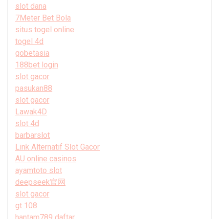
slot dana
7Meter Bet Bola
situs togel online
togel 4d
gobetasia
188bet login
slot gacor
pasukan88
slot gacor
Lawak4D
slot 4d
barbarslot
Link Alternatif Slot Gacor
AU online casinos
ayamtoto slot
deepseek官网
slot gacor
gt 108
hantam789 daftar