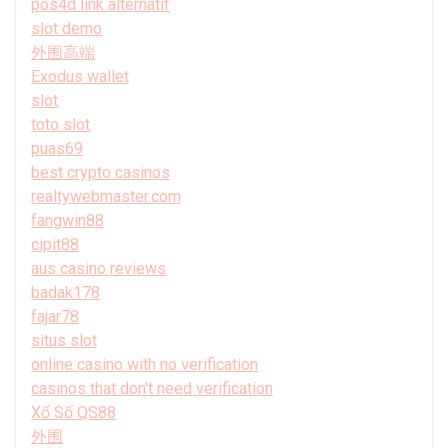
pos4d link alternatif
slot demo
外围高端
Exodus wallet
slot
toto slot
puas69
best crypto casinos
realtywebmaster.com
fangwin88
cipit88
aus casino reviews
badak178
fajar78
situs slot
online casino with no verification
casinos that don't need verification
Xổ Số QS88
外围