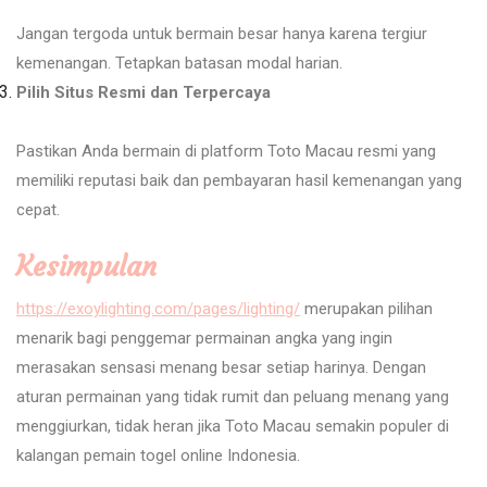
Jangan tergoda untuk bermain besar hanya karena tergiur
kemenangan. Tetapkan batasan modal harian.
Pilih Situs Resmi dan Terpercaya
Pastikan Anda bermain di platform Toto Macau resmi yang
memiliki reputasi baik dan pembayaran hasil kemenangan yang
cepat.
Kesimpulan
https://exoylighting.com/pages/lighting/
merupakan pilihan
menarik bagi penggemar permainan angka yang ingin
merasakan sensasi menang besar setiap harinya. Dengan
aturan permainan yang tidak rumit dan peluang menang yang
menggiurkan, tidak heran jika Toto Macau semakin populer di
kalangan pemain togel online Indonesia.