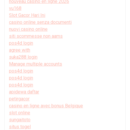
nouveau casino en ligne 2026
vu168
Slot Gacor Hari Ini
casino online senza documenti
nuovi casino online
siti scommesse non aams
pos4d login
agree with
suka288 login
Manage multiple accounts
pos4d login
pos4d login
pos4d login
apidewa daftar
petirgacor
casino en ligne avec bonus Belgique
slot online
sungaitoto
situs togel