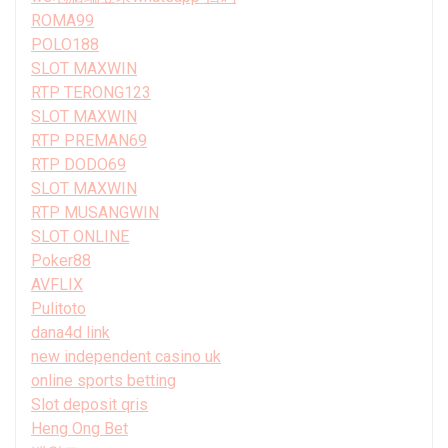
ROMA99
POLO188
SLOT MAXWIN
RTP TERONG123
SLOT MAXWIN
RTP PREMAN69
RTP DODO69
SLOT MAXWIN
RTP MUSANGWIN
SLOT ONLINE
Poker88
AVFLIX
Pulitoto
dana4d link
new independent casino uk
online sports betting
Slot deposit qris
Heng Ong Bet