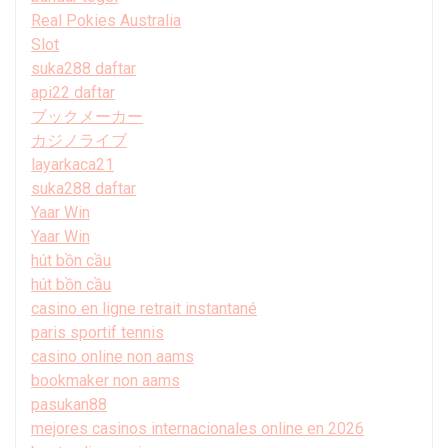
Real Pokies Australia
Slot
suka288 daftar
api22 daftar
ブックメーカー
カジノライブ
layarkaca21
suka288 daftar
Yaar Win
Yaar Win
hút bồn cầu
hút bồn cầu
casino en ligne retrait instantané
paris sportif tennis
casino online non aams
bookmaker non aams
pasukan88
mejores casinos internacionales online en 2026