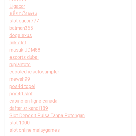
Ligacor
สล็อตเว็บตรง
slot gacor777
batman365
dogelexus
link slot
masuk JDM88
escorts dubai
rupiahtoto
coooled ic autosampler
mewah99
pos4d togel
pos4d slot
casino en ligne canada
daftar srikandi189
Slot Deposit Pulsa Tanpa Potongan
slot 1000
slot online malaygames