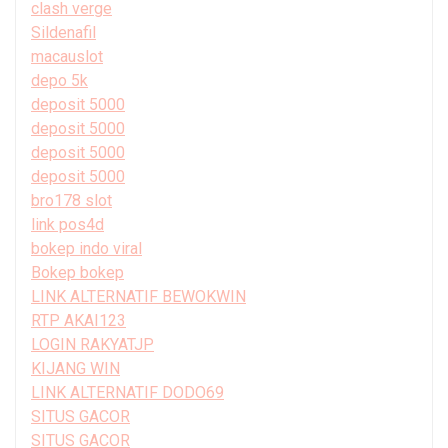
clash verge
Sildenafil
macauslot
depo 5k
deposit 5000
deposit 5000
deposit 5000
deposit 5000
bro178 slot
link pos4d
bokep indo viral
Bokep bokep
LINK ALTERNATIF BEWOKWIN
RTP AKAI123
LOGIN RAKYATJP
KIJANG WIN
LINK ALTERNATIF DODO69
SITUS GACOR
SITUS GACOR