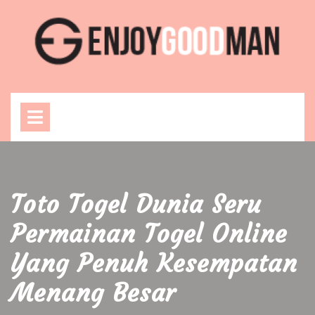
Skip
to
content
Open
Menu
Toto Togel Dunia Seru
Permainan Togel Online
Yang Penuh Kesempatan
Menang Besar