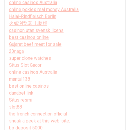
online casinos Australia
online pokies real money Australia
Halal-Rindfleisch Berlin
火狐浏览器 电脑版
casinon utan svensk licens
best casinos online
Gujarat beef meat for sale
23naga
super clone watches
Situs Slot Gacor
online casinos Australia
mantul138
best online casinos
danabet link
Situs resmi
slot88
the french connection official
sneak a peek at this web-site.
bo deposit 5000