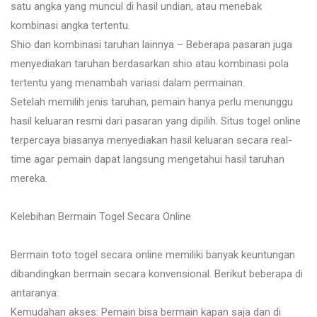
satu angka yang muncul di hasil undian, atau menebak
kombinasi angka tertentu.
Shio dan kombinasi taruhan lainnya – Beberapa pasaran juga
menyediakan taruhan berdasarkan shio atau kombinasi pola
tertentu yang menambah variasi dalam permainan.
Setelah memilih jenis taruhan, pemain hanya perlu menunggu
hasil keluaran resmi dari pasaran yang dipilih. Situs togel online
terpercaya biasanya menyediakan hasil keluaran secara real-
time agar pemain dapat langsung mengetahui hasil taruhan
mereka.
Kelebihan Bermain Togel Secara Online
Bermain toto togel secara online memiliki banyak keuntungan
dibandingkan bermain secara konvensional. Berikut beberapa di
antaranya:
Kemudahan akses: Pemain bisa bermain kapan saja dan di