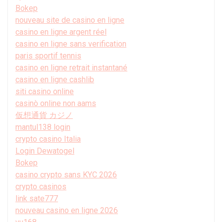
Bokep
nouveau site de casino en ligne
casino en ligne argent réel
casino en ligne sans verification
paris sportif tennis
casino en ligne retrait instantané
casino en ligne cashlib
siti casino online
casinò online non aams
仮想通貨 カジノ
mantul138 login
crypto casino Italia
Login Dewatogel
Bokep
casino crypto sans KYC 2026
crypto casinos
link sate777
nouveau casino en ligne 2026