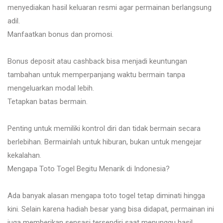
menyediakan hasil keluaran resmi agar permainan berlangsung
adil.
Manfaatkan bonus dan promosi.
Bonus deposit atau cashback bisa menjadi keuntungan
tambahan untuk memperpanjang waktu bermain tanpa
mengeluarkan modal lebih.
Tetapkan batas bermain.
Penting untuk memiliki kontrol diri dan tidak bermain secara
berlebihan. Bermainlah untuk hiburan, bukan untuk mengejar
kekalahan.
Mengapa Toto Togel Begitu Menarik di Indonesia?
Ada banyak alasan mengapa toto togel tetap diminati hingga
kini. Selain karena hadiah besar yang bisa didapat, permainan ini
juga memberikan sensasi tersendiri saat menunggu hasil