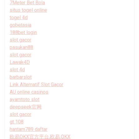
7Meter Bet Bola
situs togel online
togel 4d
gobetasia
188bet login
slot gacor
pasukan88
slot gacor
Lawak4D
slot 4d
barbarslot
Link Alternatif Slot Gacor
AU online casinos
ayamtoto slot
deepseek官网
slot gacor
gt 108
hantam789 daftar
欧易OKX官方平台,欧易,OKX