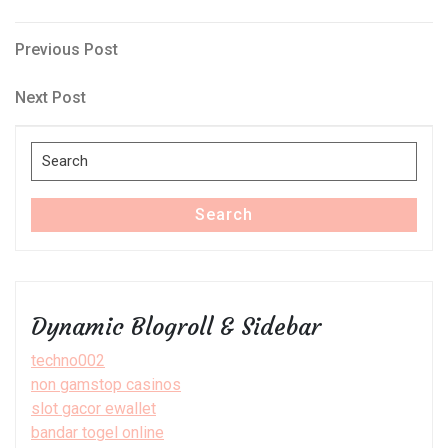
Post
Previous
Previous Post
Post
navigation
Next
Next Post
Post
Search
for:
Search
Dynamic Blogroll & Sidebar
techno002
non gamstop casinos
slot gacor ewallet
bandar togel online