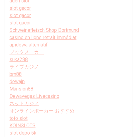
agen slot
slot gacor
slot gacor
slot gacor
Schweinefleisch Shop Dortmund
casino en ligne retrait immédiat
apidewa alternatif
ブックメーカー
suka288
ライブカジノ
bm88
dewajp
Mansion88
Dewavegas Livecasino
ネットカジノ
オンラインポーカー おすすめ
toto slot
KOINSLOTS
slot depo 5k