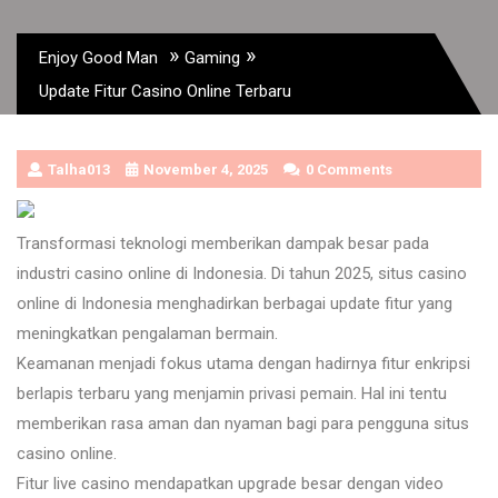
»
»
Enjoy Good Man
Gaming
Update Fitur Casino Online Terbaru
Talha013
November 4, 2025
0 Comments
Transformasi teknologi memberikan dampak besar pada
industri casino online di Indonesia. Di tahun 2025, situs casino
online di Indonesia menghadirkan berbagai update fitur yang
meningkatkan pengalaman bermain.
Keamanan menjadi fokus utama dengan hadirnya fitur enkripsi
berlapis terbaru yang menjamin privasi pemain. Hal ini tentu
memberikan rasa aman dan nyaman bagi para pengguna situs
casino online.
Fitur live casino mendapatkan upgrade besar dengan video