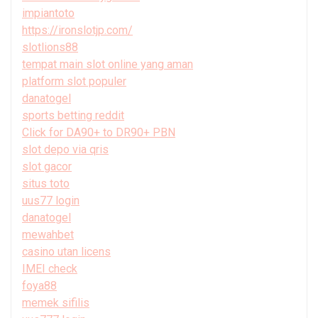
impiantoto
https://ironslotjp.com/
slotlions88
tempat main slot online yang aman
platform slot populer
danatogel
sports betting reddit
Click for DA90+ to DR90+ PBN
slot depo via qris
slot gacor
situs toto
uus77 login
danatogel
mewahbet
casino utan licens
IMEI check
foya88
memek sifilis