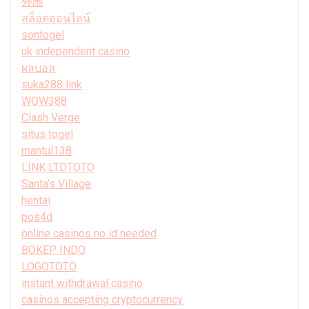
外围
สล็อตออนไลน์
sontogel
uk independent casino
ผลบอล
suka288 link
WOW388
Clash Verge
situs togel
mantul138
LINK LTDTOTO
Santa’s Village
hentai
pos4d
online casinos no id needed
BOKEP INDO
LOGOTOTO
instant withdrawal casino
casinos accepting cryptocurrency