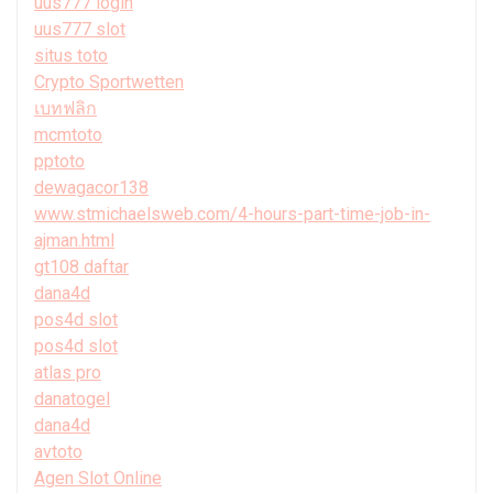
uus777 login
uus777 slot
situs toto
Crypto Sportwetten
เบทฟลิก
mcmtoto
pptoto
dewagacor138
www.stmichaelsweb.com/4-hours-part-time-job-in-
ajman.html
gt108 daftar
dana4d
pos4d slot
pos4d slot
atlas pro
danatogel
dana4d
avtoto
Agen Slot Online