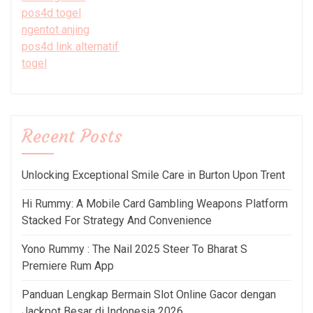
pos4d togel
ngentot anjing
pos4d link alternatif
togel
Recent Posts
Unlocking Exceptional Smile Care in Burton Upon Trent
Hi Rummy: A Mobile Card Gambling Weapons Platform
Stacked For Strategy And Convenience
Yono Rummy : The Nail 2025 Steer To Bharat S
Premiere Rum App
Panduan Lengkap Bermain Slot Online Gacor dengan
Jackpot Besar di Indonesia 2026