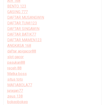
AIR 168
BENTO 123
GASING 777
DAFTAR MUSANGWIN
DAFTAR TUMI123
DAFTAR SINGAWIN
DAFTAR BATIK77
DAFTAR MAMEN123
ANGKASA 168
daftar apigacor88
slot gacor
pasukan88
receh 88
Matka boss
situs toto
MAFIABOLA77
juragan77
zeus 138
bokepbokep