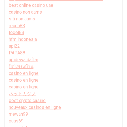
best online casino uae
casino non aams
siti non aams
receh88
togel88
hfm indonesia
api22
PAPA88
apidewa daftar
ปิดโพรงบ้าน
casino en ligne
casino en ligne
casino en ligne
ネットカジノ
best crypto casino
nouveaux casinos en ligne
mewah99
puas69