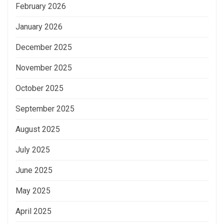
February 2026
January 2026
December 2025
November 2025
October 2025
September 2025
August 2025
July 2025
June 2025
May 2025
April 2025