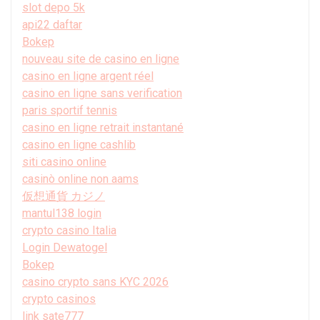
slot depo 5k
api22 daftar
Bokep
nouveau site de casino en ligne
casino en ligne argent réel
casino en ligne sans verification
paris sportif tennis
casino en ligne retrait instantané
casino en ligne cashlib
siti casino online
casinò online non aams
仮想通貨 カジノ
mantul138 login
crypto casino Italia
Login Dewatogel
Bokep
casino crypto sans KYC 2026
crypto casinos
link sate777