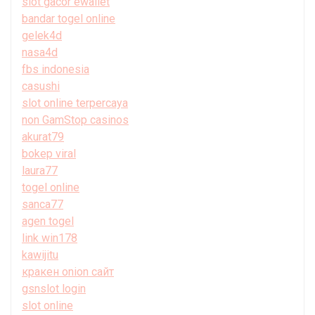
slot gacor ewallet
bandar togel online
gelek4d
nasa4d
fbs indonesia
casushi
slot online terpercaya
non GamStop casinos
akurat79
bokep viral
laura77
togel online
sanca77
agen togel
link win178
kawijitu
кракен onion сайт
gsnslot login
slot online