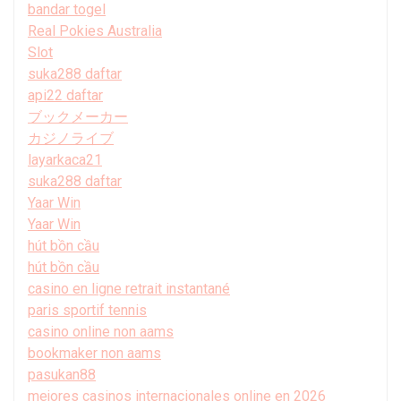
bandar togel
Real Pokies Australia
Slot
suka288 daftar
api22 daftar
ブックメーカー
カジノライブ
layarkaca21
suka288 daftar
Yaar Win
Yaar Win
hút bồn cầu
hút bồn cầu
casino en ligne retrait instantané
paris sportif tennis
casino online non aams
bookmaker non aams
pasukan88
mejores casinos internacionales online en 2026