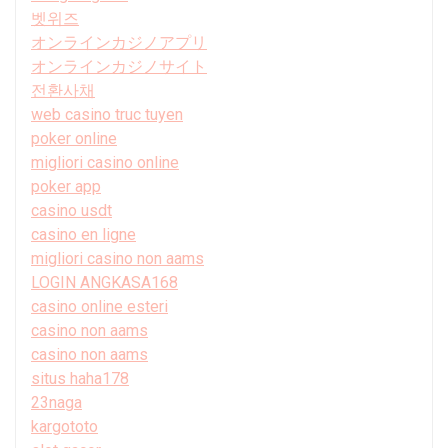
벳위즈
オンラインカジノアプリ
オンラインカジノサイト
전환사채
web casino truc tuyen
poker online
migliori casino online
poker app
casino usdt
casino en ligne
migliori casino non aams
LOGIN ANGKASA168
casino online esteri
casino non aams
casino non aams
situs haha178
23naga
kargototo