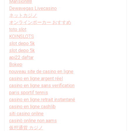
Mansion88
Dewavegas Livecasino
ネットカジノ
オンラインポーカー おすすめ
toto slot
KOINSLOTS
slot depo 5k
slot depo 5k
api22 daftar
Bokep
nouveau site de casino en ligne
casino en ligne argent réel
casino en ligne sans verification
paris sportif tennis
casino en ligne retrait instantané
casino en ligne cashlib
siti casino online
casinò online non aams
仮想通貨 カジノ