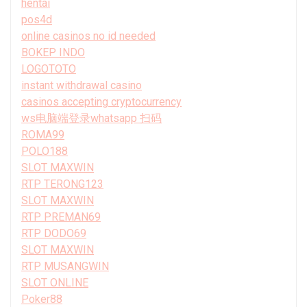
hentai
pos4d
online casinos no id needed
BOKEP INDO
LOGOTOTO
instant withdrawal casino
casinos accepting cryptocurrency
ws电脑端登录whatsapp 扫码
ROMA99
POLO188
SLOT MAXWIN
RTP TERONG123
SLOT MAXWIN
RTP PREMAN69
RTP DODO69
SLOT MAXWIN
RTP MUSANGWIN
SLOT ONLINE
Poker88