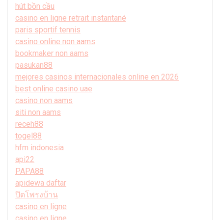
hút bồn cầu
casino en ligne retrait instantané
paris sportif tennis
casino online non aams
bookmaker non aams
pasukan88
mejores casinos internacionales online en 2026
best online casino uae
casino non aams
siti non aams
receh88
togel88
hfm indonesia
api22
PAPA88
apidewa daftar
ปิดโพรงบ้าน
casino en ligne
casino en ligne