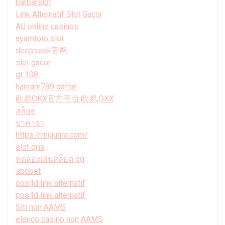
barbarslot
Link Alternatif Slot Gacor
AU online casinos
ayamtoto slot
deepseek官网
slot gacor
gt 108
hantam789 daftar
欧易OKX官方平台,欧易,OKX
สล็อต
บาคาร่า
https://mujuara.com/
slot qris
ทดลองเล่นสล็อต pg
sbobet
pos4d link alternatif
pos4d link alternatif
Siti non AAMS
elenco casino non AAMS