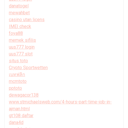
danatogel
mewahbet
casino utan licens
IMEI check
foya88
memek sifilis
uus777 login
uus777 slot
situs toto
Crypto Sportwetten
เบทฟลิก
mcmtoto
pptoto
dewagacor138
www.stmichaelsweb.com/4-hours-part-time-job-in-
ajman.html
gt108 daftar
dana4d