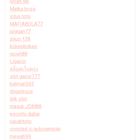
receh 88
Matka boss
situs toto
MAFIABOLA77
juragan77
zeus 138
bokepbokep
receh88
Ligacor
สล็อตเว็บตรง
slot gacor777
batman365
dogelexus
link slot
masuk JDM88
escorts dubai
rupiahtoto
coooled ic autosampler
mewah99