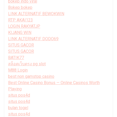
bokep indo viral
Bokep bokep
LINK ALTERNATIF BEWOKWIN
RTP AKAI123
LOGIN RAKYATJP
KIJANG WIN
LINK ALTERNATIF DODO69
SITUS GACOR
SITUS GACOR
BATIK77
สล็อตเว็บตรง pg slot
M88 Login
best non gamstop casino
Best Online Casino Bonus — Online Casinos Worth
Playing
situs pos4d
situs pos4d
bulan togel
situs pos4d