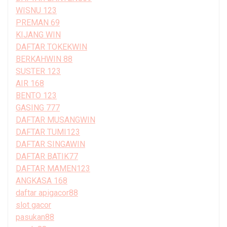
WISNU 123
PREMAN 69
KIJANG WIN
DAFTAR TOKEKWIN
BERKAHWIN 88
SUSTER 123
AIR 168
BENTO 123
GASING 777
DAFTAR MUSANGWIN
DAFTAR TUMI123
DAFTAR SINGAWIN
DAFTAR BATIK77
DAFTAR MAMEN123
ANGKASA 168
daftar apigacor88
slot gacor
pasukan88