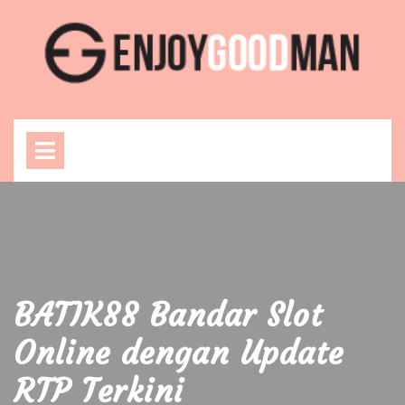
Skip
to
content
Open
Menu
BATIK88 Bandar Slot
Online dengan Update
RTP Terkini