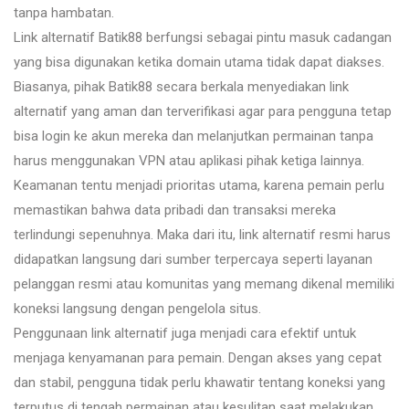
tanpa hambatan.
Link alternatif Batik88 berfungsi sebagai pintu masuk cadangan
yang bisa digunakan ketika domain utama tidak dapat diakses.
Biasanya, pihak Batik88 secara berkala menyediakan link
alternatif yang aman dan terverifikasi agar para pengguna tetap
bisa login ke akun mereka dan melanjutkan permainan tanpa
harus menggunakan VPN atau aplikasi pihak ketiga lainnya.
Keamanan tentu menjadi prioritas utama, karena pemain perlu
memastikan bahwa data pribadi dan transaksi mereka
terlindungi sepenuhnya. Maka dari itu, link alternatif resmi harus
didapatkan langsung dari sumber terpercaya seperti layanan
pelanggan resmi atau komunitas yang memang dikenal memiliki
koneksi langsung dengan pengelola situs.
Penggunaan link alternatif juga menjadi cara efektif untuk
menjaga kenyamanan para pemain. Dengan akses yang cepat
dan stabil, pengguna tidak perlu khawatir tentang koneksi yang
terputus di tengah permainan atau kesulitan saat melakukan