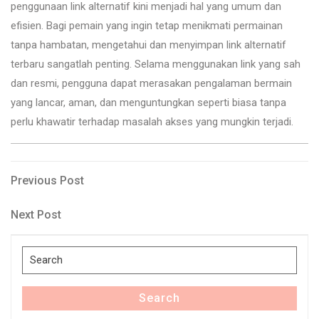
penggunaan link alternatif kini menjadi hal yang umum dan
efisien. Bagi pemain yang ingin tetap menikmati permainan
tanpa hambatan, mengetahui dan menyimpan link alternatif
terbaru sangatlah penting. Selama menggunakan link yang sah
dan resmi, pengguna dapat merasakan pengalaman bermain
yang lancar, aman, dan menguntungkan seperti biasa tanpa
perlu khawatir terhadap masalah akses yang mungkin terjadi.
Post
Previous
Previous Post
Post
navigation
Next
Next Post
Post
Search
for:
Search