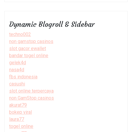
Dynamic Blogroll & Sidebar
techno002
non gamstop casinos
slot gacor ewallet
bandar togel online
gelek4d
nasa4d
fbs indonesia
casushi
slot online terpercaya
non GamStop casinos
akurat79
bokep viral
laura77
togel online