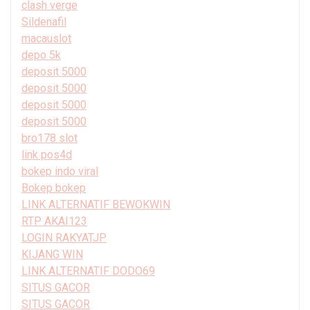
clash verge
Sildenafil
macauslot
depo 5k
deposit 5000
deposit 5000
deposit 5000
deposit 5000
bro178 slot
link pos4d
bokep indo viral
Bokep bokep
LINK ALTERNATIF BEWOKWIN
RTP AKAI123
LOGIN RAKYATJP
KIJANG WIN
LINK ALTERNATIF DODO69
SITUS GACOR
SITUS GACOR