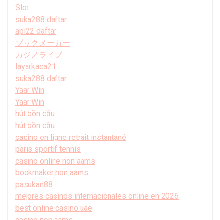
Slot
suka288 daftar
api22 daftar
ブックメーカー
カジノライブ
layarkaca21
suka288 daftar
Yaar Win
Yaar Win
hút bồn cầu
hút bồn cầu
casino en ligne retrait instantané
paris sportif tennis
casino online non aams
bookmaker non aams
pasukan88
mejores casinos internacionales online en 2026
best online casino uae
casino non aams