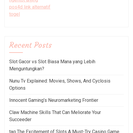
pos4d link alternatif
togel
Recent Posts
Slot Gacor vs Slot Biasa Mana yang Lebih
Menguntungkan?
Nunu Tv Explained: Movies, Shows, And Cyclosis
Options
Innocent Gaming’s Neuromarketing Frontier
Claw Machine Skills That Can Meliorate Your
Succeeder
tag The Excitement of Slots A Must-Try Casino Game