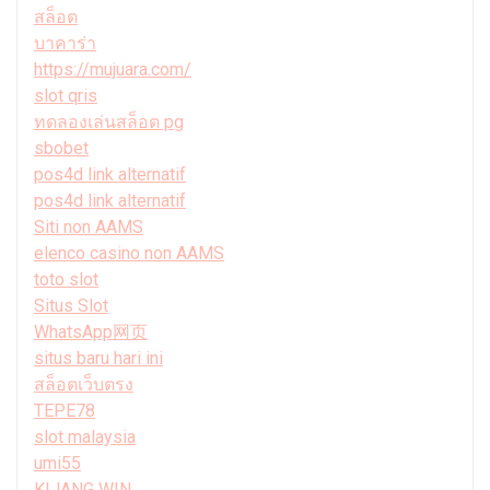
สล็อต
บาคาร่า
https://mujuara.com/
slot qris
ทดลองเล่นสล็อต pg
sbobet
pos4d link alternatif
pos4d link alternatif
Siti non AAMS
elenco casino non AAMS
toto slot
Situs Slot
WhatsApp网页
situs baru hari ini
สล็อตเว็บตรง
TEPE78
slot malaysia
umi55
KIJANG WIN