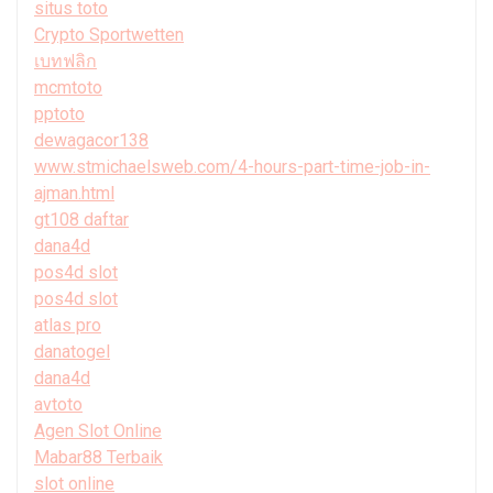
situs toto
Crypto Sportwetten
เบทฟลิก
mcmtoto
pptoto
dewagacor138
www.stmichaelsweb.com/4-hours-part-time-job-in-
ajman.html
gt108 daftar
dana4d
pos4d slot
pos4d slot
atlas pro
danatogel
dana4d
avtoto
Agen Slot Online
Mabar88 Terbaik
slot online