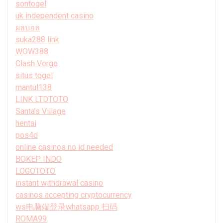
sontogel
uk independent casino
ผลบอล
suka288 link
WOW388
Clash Verge
situs togel
mantul138
LINK LTDTOTO
Santa’s Village
hentai
pos4d
online casinos no id needed
BOKEP INDO
LOGOTOTO
instant withdrawal casino
casinos accepting cryptocurrency
ws电脑端登录whatsapp 扫码
ROMA99