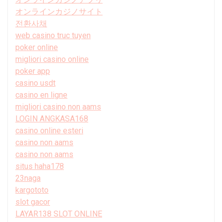
オンラインカジノサイト
전환사채
web casino truc tuyen
poker online
migliori casino online
poker app
casino usdt
casino en ligne
migliori casino non aams
LOGIN ANGKASA168
casino online esteri
casino non aams
casino non aams
situs haha178
23naga
kargototo
slot gacor
LAYAR138 SLOT ONLINE