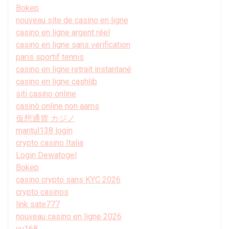
Bokep
nouveau site de casino en ligne
casino en ligne argent réel
casino en ligne sans verification
paris sportif tennis
casino en ligne retrait instantané
casino en ligne cashlib
siti casino online
casinò online non aams
仮想通貨 カジノ
mantul138 login
crypto casino Italia
Login Dewatogel
Bokep
casino crypto sans KYC 2026
crypto casinos
link sate777
nouveau casino en ligne 2026
vu168