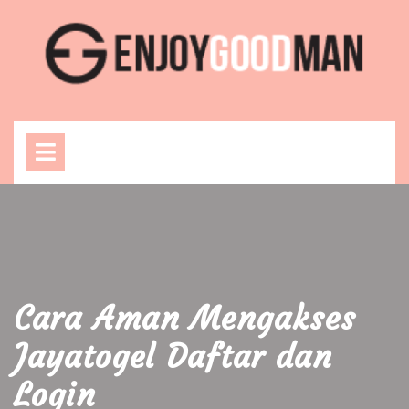
Skip
to
content
Open
Menu
Cara Aman Mengakses
Jayatogel Daftar dan
Login