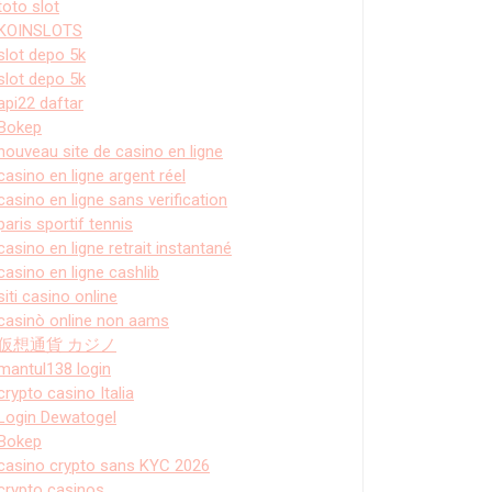
toto slot
KOINSLOTS
slot depo 5k
slot depo 5k
api22 daftar
Bokep
nouveau site de casino en ligne
casino en ligne argent réel
casino en ligne sans verification
paris sportif tennis
casino en ligne retrait instantané
casino en ligne cashlib
siti casino online
casinò online non aams
仮想通貨 カジノ
mantul138 login
crypto casino Italia
Login Dewatogel
Bokep
casino crypto sans KYC 2026
crypto casinos