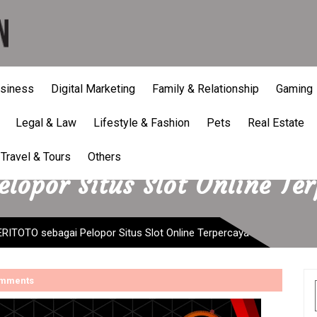
siness
Digital Marketing
Family & Relationship
Gaming
Legal & Law
Lifestyle & Fashion
Pets
Real Estate
Travel & Tours
Others
lopor Situs Slot Online Te
RITOTO sebagai Pelopor Situs Slot Online Terpercaya
omments