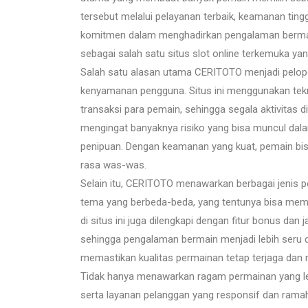
tersebut melalui pelayanan terbaik, keamanan tingg
komitmen dalam menghadirkan pengalaman bermain
sebagai salah satu situs slot online terkemuka yan
Salah satu alasan utama CERITOTO menjadi pelopo
kenyamanan pengguna. Situs ini menggunakan tekno
transaksi para pemain, sehingga segala aktivitas d
mengingat banyaknya risiko yang bisa muncul dalam
penipuan. Dengan keamanan yang kuat, pemain bi
rasa was-was.
Selain itu, CERITOTO menawarkan berbagai jenis pe
tema yang berbeda-beda, yang tentunya bisa meme
di situs ini juga dilengkapi dengan fitur bonus d
sehingga pengalaman bermain menjadi lebih seru
memastikan kualitas permainan tetap terjaga da
Tidak hanya menawarkan ragam permainan yang l
serta layanan pelanggan yang responsif dan rama