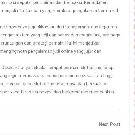
formasi seputar permainan dan transaksi. Kemudahan
 menjadi nilai tambah yang membuat pengalaman bermain di
ne terpercaya juga dibangun dari transparansi dan kejujuran
engan sistem yang adil dan bebas dari manipulasi, sehingga
runtungan dan strategi pemain. Hal ini menjadikan
menginginkan pengalaman judi online yang jujur dan
TO bukan hanya sekadar tempat bermain slot online, tetapi
ang ingin merasakan sensasi permainan berkualitas tinggi
 mencari situs slot online terpercaya dan berkualitas,
lopor yang terus berinovasi dan berkomitmen memberikan
Next
Next Post
Post