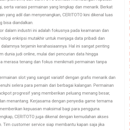
i, serta variasi permainan yang lengkap dan menarik. Berkat
 yang adil dan menyenangkan, CERITOTO kini dikenal luas
g bisa diandalkan.
r dalam industri ini adalah fokusnya pada keamanan dan
logi enkripsi mutakhir untuk menjaga data pribadi dan
i dalamnya terjamin kerahasiaannya. Hal ini sangat penting
 dunia judi online, mulai dari pencurian data hingga
sa merasa tenang dan fokus menikmati permainan tanpa
rmainan slot yang sangat variatif dengan grafis menarik dan
nuhi selera para pemain dari berbagai kalangan. Permainan
an jackpot progresif yang memberikan peluang menang besar,
 dan menantang. Kerjasama dengan penyedia game ternama
n memberikan kepuasan maksimal bagi para pengguna.
engkap, CERITOTO juga dikenal dengan kemudahan akses
h. Tim customer service siap membantu kapan saja jika