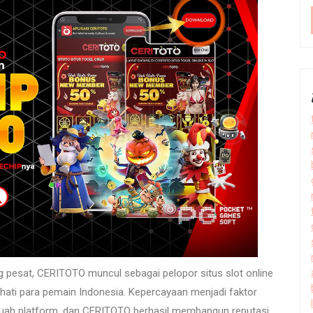
g pesat, CERITOTO muncul sebagai pelopor situs slot online
hati para pemain Indonesia. Kepercayaan menjadi faktor
ah platform, dan CERITOTO berhasil membangun reputasi