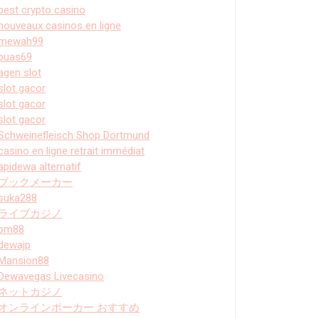
best crypto casino
nouveaux casinos en ligne
mewah99
puas69
agen slot
slot gacor
slot gacor
slot gacor
Schweinefleisch Shop Dortmund
casino en ligne retrait immédiat
apidewa alternatif
ブックメーカー
suka288
ライブカジノ
bm88
dewajp
Mansion88
Dewavegas Livecasino
ネットカジノ
オンラインポーカー おすすめ