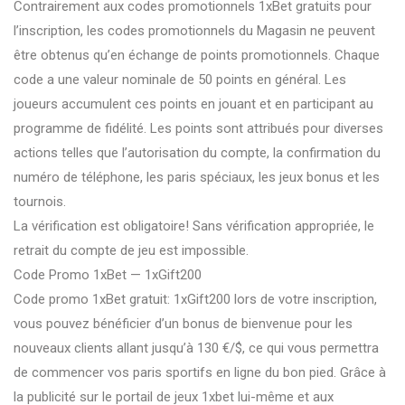
Contrairement aux codes promotionnels 1xBet gratuits pour
l’inscription, les codes promotionnels du Magasin ne peuvent
être obtenus qu’en échange de points promotionnels. Chaque
code a une valeur nominale de 50 points en général. Les
joueurs accumulent ces points en jouant et en participant au
programme de fidélité. Les points sont attribués pour diverses
actions telles que l’autorisation du compte, la confirmation du
numéro de téléphone, les paris spéciaux, les jeux bonus et les
tournois.
La vérification est obligatoire! Sans vérification appropriée, le
retrait du compte de jeu est impossible.
Code Promo 1xBet — 1xGift200
Code promo 1xBet gratuit: 1xGift200 lors de votre inscription,
vous pouvez bénéficier d’un bonus de bienvenue pour les
nouveaux clients allant jusqu’à 130 €/$, ce qui vous permettra
de commencer vos paris sportifs en ligne du bon pied. Grâce à
la publicité sur le portail de jeux 1xbet lui-même et aux