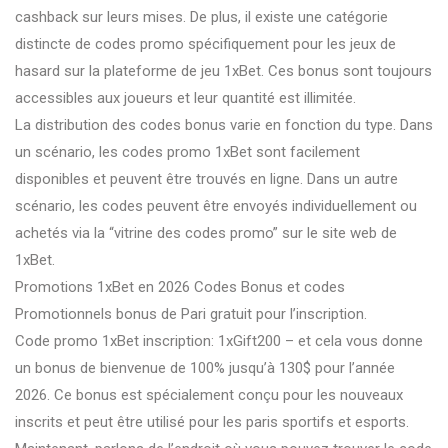
cashback sur leurs mises. De plus, il existe une catégorie
distincte de codes promo spécifiquement pour les jeux de
hasard sur la plateforme de jeu 1xBet. Ces bonus sont toujours
accessibles aux joueurs et leur quantité est illimitée.
La distribution des codes bonus varie en fonction du type. Dans
un scénario, les codes promo 1xBet sont facilement
disponibles et peuvent être trouvés en ligne. Dans un autre
scénario, les codes peuvent être envoyés individuellement ou
achetés via la “vitrine des codes promo” sur le site web de
1xBet.
Promotions 1xBet en 2026 Codes Bonus et codes
Promotionnels bonus de Pari gratuit pour l’inscription.
Code promo 1xBet inscription: 1xGift200 – et cela vous donne
un bonus de bienvenue de 100% jusqu’à 130$ pour l’année
2026. Ce bonus est spécialement conçu pour les nouveaux
inscrits et peut être utilisé pour les paris sportifs et esports.