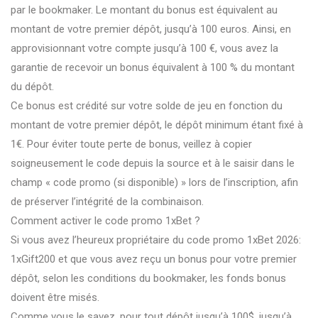
par le bookmaker. Le montant du bonus est équivalent au
montant de votre premier dépôt, jusqu’à 100 euros. Ainsi, en
approvisionnant votre compte jusqu’à 100 €, vous avez la
garantie de recevoir un bonus équivalent à 100 % du montant
du dépôt.
Ce bonus est crédité sur votre solde de jeu en fonction du
montant de votre premier dépôt, le dépôt minimum étant fixé à
1€. Pour éviter toute perte de bonus, veillez à copier
soigneusement le code depuis la source et à le saisir dans le
champ « code promo (si disponible) » lors de l’inscription, afin
de préserver l’intégrité de la combinaison.
Comment activer le code promo 1xBet ?
Si vous avez l’heureux propriétaire du code promo 1xBet 2026:
1xGift200 et que vous avez reçu un bonus pour votre premier
dépôt, selon les conditions du bookmaker, les fonds bonus
doivent être misés.
Comme vous le savez, pour tout dépôt jusqu’à 100$, jusqu’à