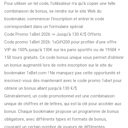
Pour utiliser un tel code, l’utilisateur n’a qu’à copier une telle
combinaison de bonus, se rendre sur le site Web du
bookmaker, commencer l’inscription et entrer le code
correspondant dans un formulaire spécial.
Code Promo 1xBet 2026 ⇒ Jusqu’à 130 €/$ Offerts
Code promo 1xBet 2026: 1xGift200 pour profiter d’une offre
VIP de 100% jusqu’à 130€ sur les paris sportifs ou de 1950€ +
150 tours gratuits. Ce code bonus unique vous permet d’obtenir
un bonus augmenté lors de votre inscription sur le site du
bookmaker 1xBet.com ! Ne manquez pas cette opportunité et
inscrivez-vous dès maintenant avec le code promo 1xbet pour
obtenir un bonus allant jusqu’à 130 €/$.
Généralement, un code promotionnel est une combinaison
unique de chiffres et de lettres, qui est la clé pour accéder aux
bonus. Chaque bookmaker propose un programme de bonus
obligatoire, avec différents types et formats de bonus,
couvrant un certain nombre de joueurs de différentes