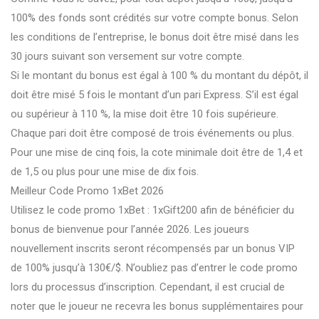
100% des fonds sont crédités sur votre compte bonus. Selon
les conditions de l’entreprise, le bonus doit être misé dans les
30 jours suivant son versement sur votre compte.
Si le montant du bonus est égal à 100 % du montant du dépôt, il
doit être misé 5 fois le montant d’un pari Express. S’il est égal
ou supérieur à 110 %, la mise doit être 10 fois supérieure.
Chaque pari doit être composé de trois événements ou plus.
Pour une mise de cinq fois, la cote minimale doit être de 1,4 et
de 1,5 ou plus pour une mise de dix fois.
Meilleur Code Promo 1xBet 2026
Utilisez le code promo 1xBet : 1xGift200 afin de bénéficier du
bonus de bienvenue pour l’année 2026. Les joueurs
nouvellement inscrits seront récompensés par un bonus VIP
de 100% jusqu’à 130€/$. N’oubliez pas d’entrer le code promo
lors du processus d’inscription. Cependant, il est crucial de
noter que le joueur ne recevra les bonus supplémentaires pour