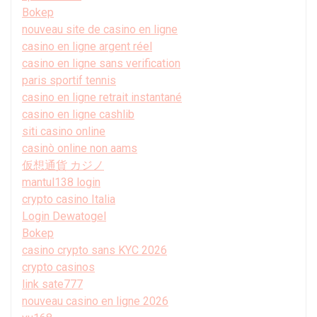
Bokep
nouveau site de casino en ligne
casino en ligne argent réel
casino en ligne sans verification
paris sportif tennis
casino en ligne retrait instantané
casino en ligne cashlib
siti casino online
casinò online non aams
仮想通貨 カジノ
mantul138 login
crypto casino Italia
Login Dewatogel
Bokep
casino crypto sans KYC 2026
crypto casinos
link sate777
nouveau casino en ligne 2026