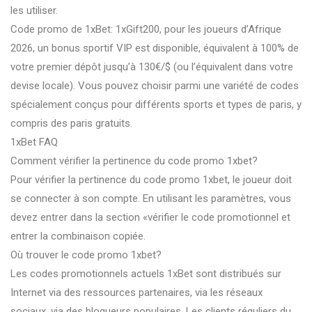
les utiliser.
Code promo de 1xBet: 1xGift200, pour les joueurs d’Afrique
2026, un bonus sportif VIP est disponible, équivalent à 100% de
votre premier dépôt jusqu’à 130€/$ (ou l’équivalent dans votre
devise locale). Vous pouvez choisir parmi une variété de codes
spécialement conçus pour différents sports et types de paris, y
compris des paris gratuits.
1xBet FAQ
Comment vérifier la pertinence du code promo 1xbet?
Pour vérifier la pertinence du code promo 1xbet, le joueur doit
se connecter à son compte. En utilisant les paramètres, vous
devez entrer dans la section «vérifier le code promotionnel et
entrer la combinaison copiée.
Où trouver le code promo 1xbet?
Les codes promotionnels actuels 1xBet sont distribués sur
Internet via des ressources partenaires, via les réseaux
sociaux, via des blogueurs populaires. Les clients réguliers du