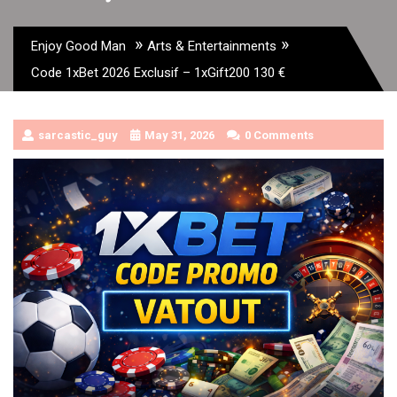
»
»
Enjoy Good Man
Arts & Entertainments
Code 1xBet 2026 Exclusif – 1xGift200 130 €
sarcastic_guy
May 31, 2026
0 Comments