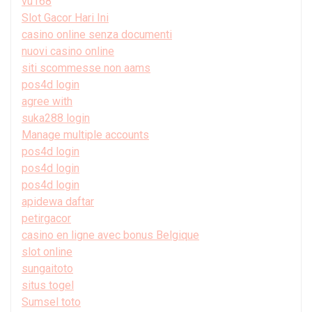
vu168
Slot Gacor Hari Ini
casino online senza documenti
nuovi casino online
siti scommesse non aams
pos4d login
agree with
suka288 login
Manage multiple accounts
pos4d login
pos4d login
pos4d login
apidewa daftar
petirgacor
casino en ligne avec bonus Belgique
slot online
sungaitoto
situs togel
Sumsel toto