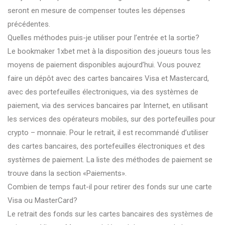
seront en mesure de compenser toutes les dépenses
précédentes.
Quelles méthodes puis-je utiliser pour l’entrée et la sortie?
Le bookmaker 1xbet met à la disposition des joueurs tous les
moyens de paiement disponibles aujourd’hui. Vous pouvez
faire un dépôt avec des cartes bancaires Visa et Mastercard,
avec des portefeuilles électroniques, via des systèmes de
paiement, via des services bancaires par Internet, en utilisant
les services des opérateurs mobiles, sur des portefeuilles pour
crypto – monnaie. Pour le retrait, il est recommandé d’utiliser
des cartes bancaires, des portefeuilles électroniques et des
systèmes de paiement. La liste des méthodes de paiement se
trouve dans la section «Paiements».
Combien de temps faut-il pour retirer des fonds sur une carte
Visa ou MasterCard?
Le retrait des fonds sur les cartes bancaires des systèmes de