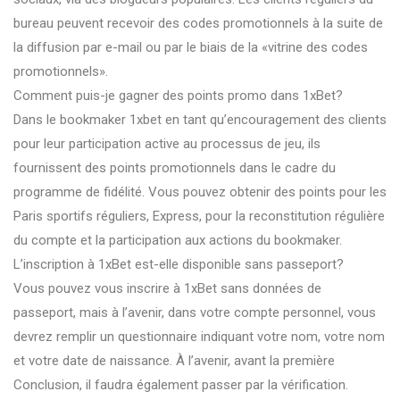
bureau peuvent recevoir des codes promotionnels à la suite de
la diffusion par e-mail ou par le biais de la «vitrine des codes
promotionnels».
Comment puis-je gagner des points promo dans 1xBet?
Dans le bookmaker 1xbet en tant qu’encouragement des clients
pour leur participation active au processus de jeu, ils
fournissent des points promotionnels dans le cadre du
programme de fidélité. Vous pouvez obtenir des points pour les
Paris sportifs réguliers, Express, pour la reconstitution régulière
du compte et la participation aux actions du bookmaker.
L’inscription à 1xBet est-elle disponible sans passeport?
Vous pouvez vous inscrire à 1xBet sans données de
passeport, mais à l’avenir, dans votre compte personnel, vous
devrez remplir un questionnaire indiquant votre nom, votre nom
et votre date de naissance. À l’avenir, avant la première
Conclusion, il faudra également passer par la vérification.