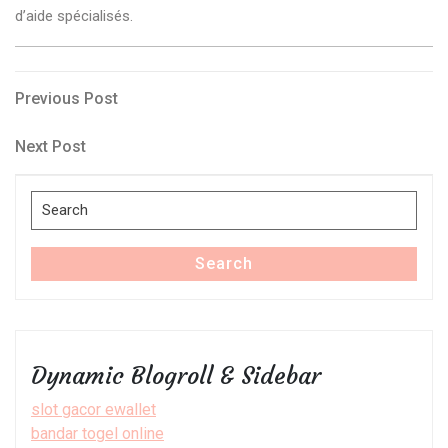
d’aide spécialisés.
Post
Previous
Previous Post
Post
navigation
Next
Next Post
Post
Search
for:
Search
Dynamic Blogroll & Sidebar
slot gacor ewallet
bandar togel online