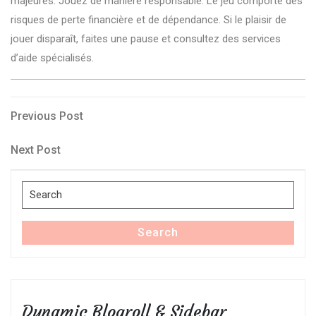
majeures. Jouez de manière responsable. Le jeu comporte des
risques de perte financière et de dépendance. Si le plaisir de
jouer disparaît, faites une pause et consultez des services
d’aide spécialisés.
Post
Previous
Previous Post
Post
navigation
Next
Next Post
Post
Search
for:
Search
Dynamic Blogroll & Sidebar