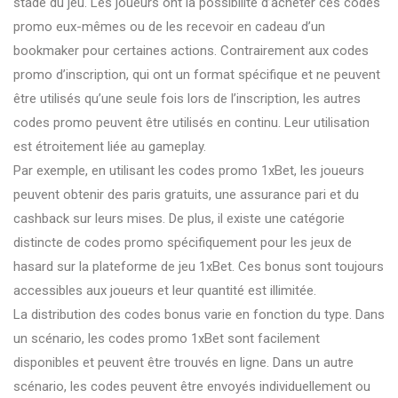
stade du jeu. Les joueurs ont la possibilité d’acheter ces codes
promo eux-mêmes ou de les recevoir en cadeau d’un
bookmaker pour certaines actions. Contrairement aux codes
promo d’inscription, qui ont un format spécifique et ne peuvent
être utilisés qu’une seule fois lors de l’inscription, les autres
codes promo peuvent être utilisés en continu. Leur utilisation
est étroitement liée au gameplay.
Par exemple, en utilisant les codes promo 1xBet, les joueurs
peuvent obtenir des paris gratuits, une assurance pari et du
cashback sur leurs mises. De plus, il existe une catégorie
distincte de codes promo spécifiquement pour les jeux de
hasard sur la plateforme de jeu 1xBet. Ces bonus sont toujours
accessibles aux joueurs et leur quantité est illimitée.
La distribution des codes bonus varie en fonction du type. Dans
un scénario, les codes promo 1xBet sont facilement
disponibles et peuvent être trouvés en ligne. Dans un autre
scénario, les codes peuvent être envoyés individuellement ou