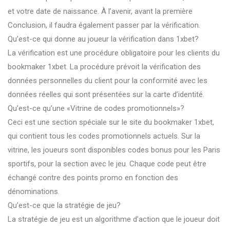
et votre date de naissance. À l’avenir, avant la première
Conclusion, il faudra également passer par la vérification.
Qu’est-ce qui donne au joueur la vérification dans 1xbet?
La vérification est une procédure obligatoire pour les clients du
bookmaker 1xbet. La procédure prévoit la vérification des
données personnelles du client pour la conformité avec les
données réelles qui sont présentées sur la carte d’identité.
Qu’est-ce qu’une «Vitrine de codes promotionnels»?
Ceci est une section spéciale sur le site du bookmaker 1xbet,
qui contient tous les codes promotionnels actuels. Sur la
vitrine, les joueurs sont disponibles codes bonus pour les Paris
sportifs, pour la section avec le jeu. Chaque code peut être
échangé contre des points promo en fonction des
dénominations.
Qu’est-ce que la stratégie de jeu?
La stratégie de jeu est un algorithme d’action que le joueur doit