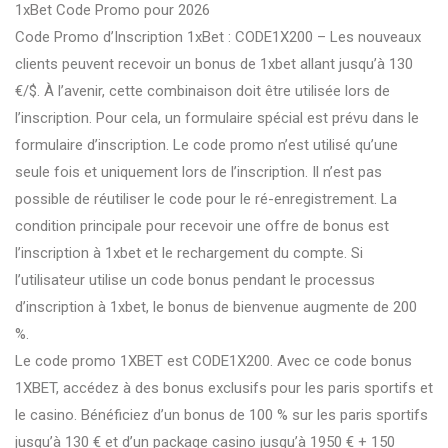
1xBet Code Promo pour 2026
Code Promo d’Inscription 1xBet : CODE1X200 – Les nouveaux
clients peuvent recevoir un bonus de 1xbet allant jusqu’à 130
€/$. À l’avenir, cette combinaison doit être utilisée lors de
l’inscription. Pour cela, un formulaire spécial est prévu dans le
formulaire d’inscription. Le code promo n’est utilisé qu’une
seule fois et uniquement lors de l’inscription. Il n’est pas
possible de réutiliser le code pour le ré-enregistrement. La
condition principale pour recevoir une offre de bonus est
l’inscription à 1xbet et le rechargement du compte. Si
l’utilisateur utilise un code bonus pendant le processus
d’inscription à 1xbet, le bonus de bienvenue augmente de 200
%.
Le code promo 1XBET est CODE1X200. Avec ce code bonus
1XBET, accédez à des bonus exclusifs pour les paris sportifs et
le casino. Bénéficiez d’un bonus de 100 % sur les paris sportifs
jusqu’à 130 € et d’un package casino jusqu’à 1950 € + 150