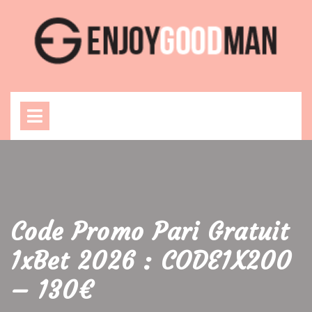
Skip
to
content
Open
Menu
Code Promo Pari Gratuit
1xBet 2026 : CODE1X200
– 130€