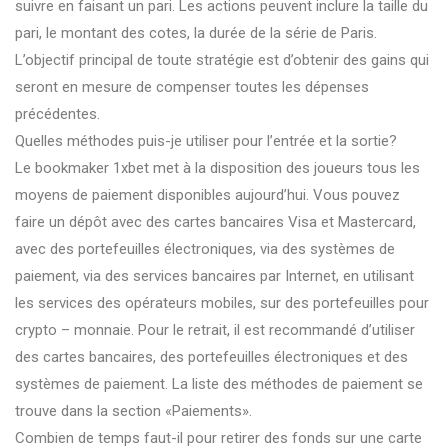
suivre en faisant un pari. Les actions peuvent inclure la taille du
pari, le montant des cotes, la durée de la série de Paris.
L’objectif principal de toute stratégie est d’obtenir des gains qui
seront en mesure de compenser toutes les dépenses
précédentes.
Quelles méthodes puis-je utiliser pour l’entrée et la sortie?
Le bookmaker 1xbet met à la disposition des joueurs tous les
moyens de paiement disponibles aujourd’hui. Vous pouvez
faire un dépôt avec des cartes bancaires Visa et Mastercard,
avec des portefeuilles électroniques, via des systèmes de
paiement, via des services bancaires par Internet, en utilisant
les services des opérateurs mobiles, sur des portefeuilles pour
crypto – monnaie. Pour le retrait, il est recommandé d’utiliser
des cartes bancaires, des portefeuilles électroniques et des
systèmes de paiement. La liste des méthodes de paiement se
trouve dans la section «Paiements».
Combien de temps faut-il pour retirer des fonds sur une carte