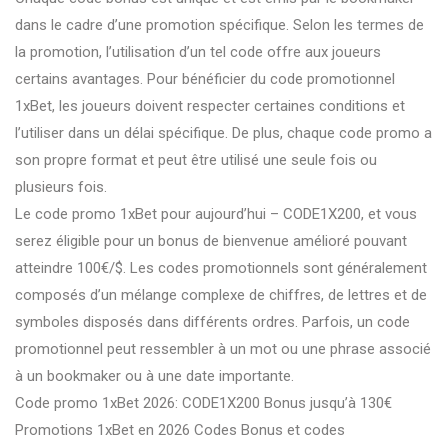
dans le cadre d’une promotion spécifique. Selon les termes de
la promotion, l’utilisation d’un tel code offre aux joueurs
certains avantages. Pour bénéficier du code promotionnel
1xBet, les joueurs doivent respecter certaines conditions et
l’utiliser dans un délai spécifique. De plus, chaque code promo a
son propre format et peut être utilisé une seule fois ou
plusieurs fois.
Le code promo 1xBet pour aujourd’hui – CODE1X200, et vous
serez éligible pour un bonus de bienvenue amélioré pouvant
atteindre 100€/$. Les codes promotionnels sont généralement
composés d’un mélange complexe de chiffres, de lettres et de
symboles disposés dans différents ordres. Parfois, un code
promotionnel peut ressembler à un mot ou une phrase associé
à un bookmaker ou à une date importante.
Code promo 1xBet 2026: CODE1X200 Bonus jusqu’à 130€
Promotions 1xBet en 2026 Codes Bonus et codes