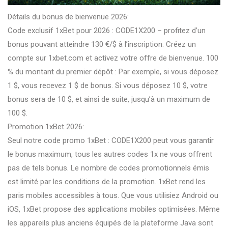
Détails du bonus de bienvenue 2026:
Code exclusif 1xBet pour 2026 : CODE1X200 – profitez d’un
bonus pouvant atteindre 130 €/$ à l’inscription. Créez un
compte sur 1xbet.com et activez votre offre de bienvenue. 100
% du montant du premier dépôt : Par exemple, si vous déposez
1 $, vous recevez 1 $ de bonus. Si vous déposez 10 $, votre
bonus sera de 10 $, et ainsi de suite, jusqu’à un maximum de
100 $.
Promotion 1xBet 2026:
Seul notre code promo 1xBet : CODE1X200 peut vous garantir
le bonus maximum, tous les autres codes 1x ne vous offrent
pas de tels bonus. Le nombre de codes promotionnels émis
est limité par les conditions de la promotion. 1xBet rend les
paris mobiles accessibles à tous. Que vous utilisiez Android ou
iOS, 1xBet propose des applications mobiles optimisées. Même
les appareils plus anciens équipés de la plateforme Java sont