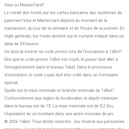
Visa ou MasterCard?
Le retrait des fonds sur les cartes bancaires des systèmes de
paiement Visa et Mastercard dépend du montant de la
transaction, du jour de la semaine et de l’heure de la journée. En
règle générale, les fonds arrivent sur le compte indiqué dans un
délai de 24 heures.
Où dois-je insérer un code promo lors de l’inscription à 1xBet?
Dès que le code promo 1xBet est copié, le joueur doit aller à
l’enregistrement dans le bureau 1xbet. Dans le processus
d’inscription, le code copié doit être collé dans un formulaire
spécial.
Quelle est la mise minimale et la limite minimale de 1xBet?
Conformément aux règles du bookmaker, le dépôt minimum
dans le bureau est de 1$. La mise minimale est de 0,2 $ou
l’équivalent de ce montant dans une autre monnaie de jeu.
© 2026 1xBet. Tous droits réservés. Jeu réservé aux personnes