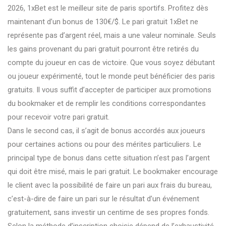
2026, 1xBet est le meilleur site de paris sportifs. Profitez dès
maintenant d’un bonus de 130€/$. Le pari gratuit 1xBet ne
représente pas d’argent réel, mais a une valeur nominale. Seuls
les gains provenant du pari gratuit pourront être retirés du
compte du joueur en cas de victoire. Que vous soyez débutant
ou joueur expérimenté, tout le monde peut bénéficier des paris
gratuits. Il vous suffit d’accepter de participer aux promotions
du bookmaker et de remplir les conditions correspondantes
pour recevoir votre pari gratuit.
Dans le second cas, il s’agit de bonus accordés aux joueurs
pour certaines actions ou pour des mérites particuliers. Le
principal type de bonus dans cette situation n’est pas l’argent
qui doit être misé, mais le pari gratuit. Le bookmaker encourage
le client avec la possibilité de faire un pari aux frais du bureau,
c’est-à-dire de faire un pari sur le résultat d’un événement
gratuitement, sans investir un centime de ses propres fonds.
Selon la méthode d’inscription choisie dépend de l’exhaustivité