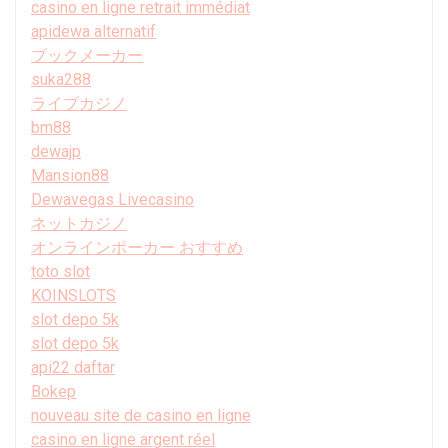
casino en ligne retrait immédiat
apidewa alternatif
ブックメーカー
suka288
ライブカジノ
bm88
dewajp
Mansion88
Dewavegas Livecasino
ネットカジノ
オンラインポーカー おすすめ
toto slot
KOINSLOTS
slot depo 5k
slot depo 5k
api22 daftar
Bokep
nouveau site de casino en ligne
casino en ligne argent réel