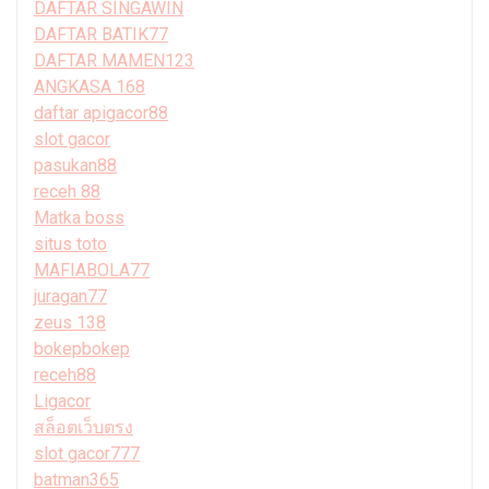
DAFTAR SINGAWIN
DAFTAR BATIK77
DAFTAR MAMEN123
ANGKASA 168
daftar apigacor88
slot gacor
pasukan88
receh 88
Matka boss
situs toto
MAFIABOLA77
juragan77
zeus 138
bokepbokep
receh88
Ligacor
สล็อตเว็บตรง
slot gacor777
batman365