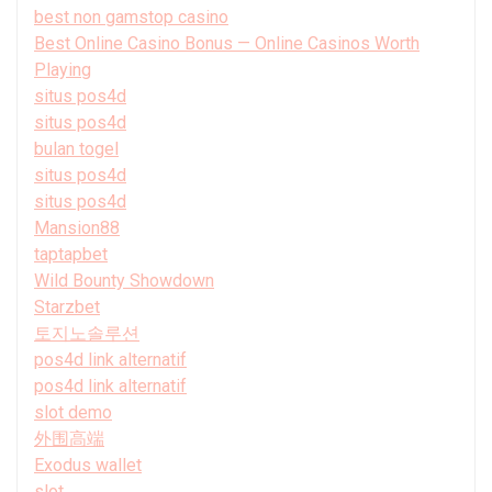
best non gamstop casino
Best Online Casino Bonus — Online Casinos Worth
Playing
situs pos4d
situs pos4d
bulan togel
situs pos4d
situs pos4d
Mansion88
taptapbet
Wild Bounty Showdown
Starzbet
토지노솔루션
pos4d link alternatif
pos4d link alternatif
slot demo
外围高端
Exodus wallet
slot