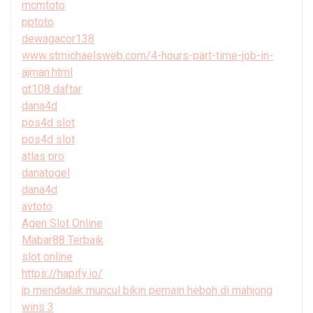
mcmtoto
pptoto
dewagacor138
www.stmichaelsweb.com/4-hours-part-time-job-in-
ajman.html
gt108 daftar
dana4d
pos4d slot
pos4d slot
atlas pro
danatogel
dana4d
avtoto
Agen Slot Online
Mabar88 Terbaik
slot online
https://hapify.io/
jp mendadak muncul bikin pemain heboh di mahjong
wins 3