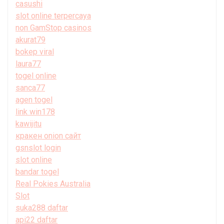
casushi
slot online terpercaya
non GamStop casinos
akurat79
bokep viral
laura77
togel online
sanca77
agen togel
link win178
kawijitu
кракен onion сайт
gsnslot login
slot online
bandar togel
Real Pokies Australia
Slot
suka288 daftar
api22 daftar