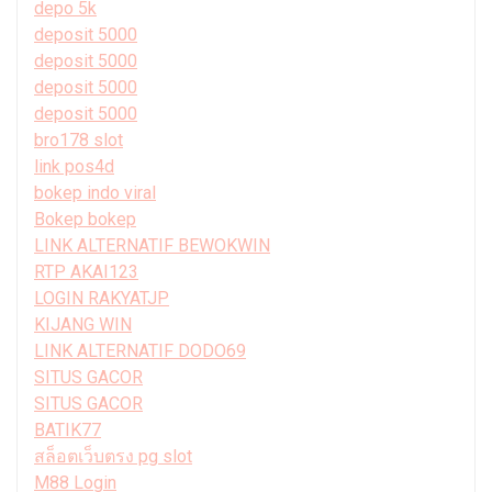
depo 5k
deposit 5000
deposit 5000
deposit 5000
deposit 5000
bro178 slot
link pos4d
bokep indo viral
Bokep bokep
LINK ALTERNATIF BEWOKWIN
RTP AKAI123
LOGIN RAKYATJP
KIJANG WIN
LINK ALTERNATIF DODO69
SITUS GACOR
SITUS GACOR
BATIK77
สล็อตเว็บตรง pg slot
M88 Login