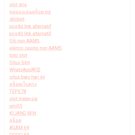
slot qris
ทดลองเล่นสล็อต pg
sbobet
pos4d link alternatif
pos4d link alternatif
Siti non AAMS
elenco casino non AAMS
toto slot
Situs Slot
WhatsApp网页
situs baru hari ini
สล็อตเว็บตรง
TEPE78
slot malaysia
umi55
KIJANG WIN
สล็อต
AGAM 69
DODO 69