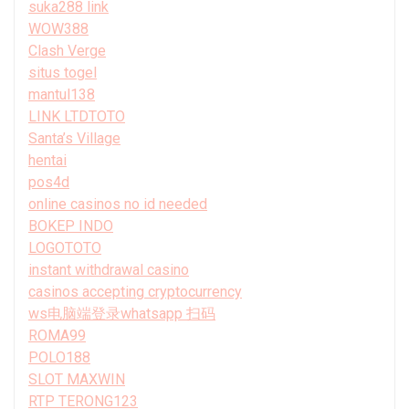
suka288 link
WOW388
Clash Verge
situs togel
mantul138
LINK LTDTOTO
Santa’s Village
hentai
pos4d
online casinos no id needed
BOKEP INDO
LOGOTOTO
instant withdrawal casino
casinos accepting cryptocurrency
ws电脑端登录whatsapp 扫码
ROMA99
POLO188
SLOT MAXWIN
RTP TERONG123