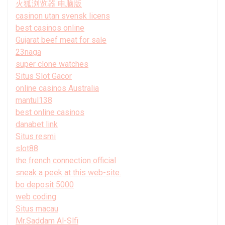
火狐浏览器 电脑版
casinon utan svensk licens
best casinos online
Gujarat beef meat for sale
23naga
super clone watches
Situs Slot Gacor
online casinos Australia
mantul138
best online casinos
danabet link
Situs resmi
slot88
the french connection official
sneak a peek at this web-site.
bo deposit 5000
web coding
Situs macau
Mr.Saddam Al-Slfi