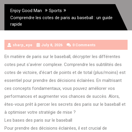
»
»
Enjoy Good Man
Sports
Comprendre les cotes de paris au baseball : un guide
rapide
sharp_eye
July 8, 2026
0 Comments
En matière de paris sur le baseball, décrypter les différentes
cotes peut s'avérer complexe. Comprendre les subtilités des
cotes de victoire, d'écart de points et de total (plus/moins) est
essentiel pour prendre des décisions éclairées. En maîtrisant
ces concepts fondamentaux, vous pouvez améliorer vos
performances et augmenter vos chances de succès. Alors,
êtes-vous prêt à percer les secrets des paris sur le baseball et
à optimiser votre stratégie de mise ?
Les bases des paris sur le baseball
Pour prendre des décisions éclairées, il est crucial de