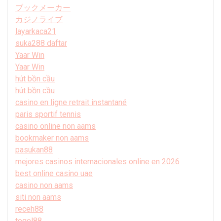
ブックメーカー
カジノライブ
layarkaca21
suka288 daftar
Yaar Win
Yaar Win
hút bồn cầu
hút bồn cầu
casino en ligne retrait instantané
paris sportif tennis
casino online non aams
bookmaker non aams
pasukan88
mejores casinos internacionales online en 2026
best online casino uae
casino non aams
siti non aams
receh88
togel88