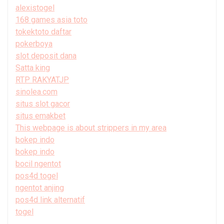
alexistogel
168 games asia toto
tokektoto daftar
pokerboya
slot deposit dana
Satta king
RTP RAKYATJP
sinolea.com
situs slot gacor
situs emakbet
This webpage is about strippers in my area
bokep indo
bokep indo
bocil ngentot
pos4d togel
ngentot anjing
pos4d link alternatif
togel