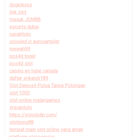
dogelexus
link slot
masuk JDM88
escorts dubai
rupiahtoto
coooled ic autosampler
mewah99
pos4d togel
pos4d slot
casino en ligne canada
daftar srikandi189
Slot Deposit Pulsa Tanpa Potongan
slot 1000
slot online malaygames
impiantoto
https://ironslotjp.com/
slotlions88
tempat main slot online yang aman
platform slot populer