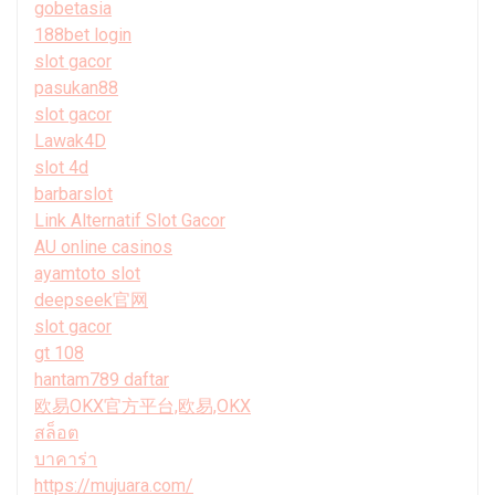
gobetasia
188bet login
slot gacor
pasukan88
slot gacor
Lawak4D
slot 4d
barbarslot
Link Alternatif Slot Gacor
AU online casinos
ayamtoto slot
deepseek官网
slot gacor
gt 108
hantam789 daftar
欧易OKX官方平台,欧易,OKX
สล็อต
บาคาร่า
https://mujuara.com/