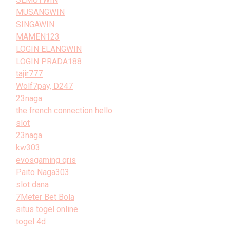
MUSANGWIN
SINGAWIN
MAMEN123
LOGIN ELANGWIN
LOGIN PRADA188
tajir777
Wolf7pay, D247
23naga
the french connection hello
slot
23naga
kw303
evosgaming qris
Paito Naga303
slot dana
7Meter Bet Bola
situs togel online
togel 4d