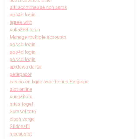
siti scommesse non aams
pos4d login
agree with
suka288 login
Manage multiple accounts
pos4d login
pos4d login
pos4d login
apidewa daftar
petirgacor
casino en ligne avec bonus Belgique
slot online
sungaitoto
situs togel
Sumsel toto
clash verge
Sildenafil
macauslot