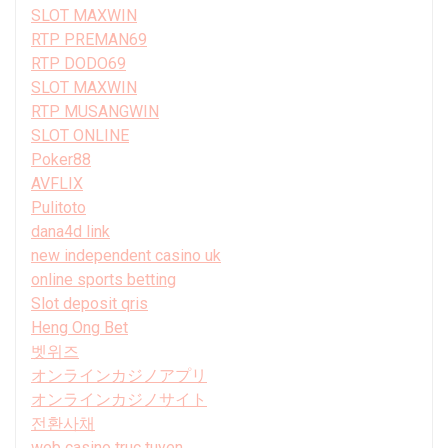
SLOT MAXWIN
RTP PREMAN69
RTP DODO69
SLOT MAXWIN
RTP MUSANGWIN
SLOT ONLINE
Poker88
AVFLIX
Pulitoto
dana4d link
new independent casino uk
online sports betting
Slot deposit qris
Heng Ong Bet
벳위즈
オンラインカジノアプリ
オンラインカジノサイト
전환사채
web casino truc tuyen