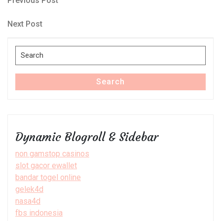
Post
Previous Post
Post
navigation
Next
Next Post
Post
Search
for:
Search
Dynamic Blogroll & Sidebar
non gamstop casinos
slot gacor ewallet
bandar togel online
gelek4d
nasa4d
fbs indonesia