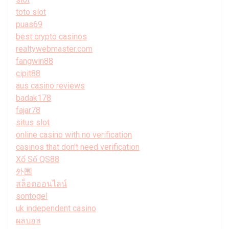
toto slot
puas69
best crypto casinos
realtywebmaster.com
fangwin88
cipit88
aus casino reviews
badak178
fajar78
situs slot
online casino with no verification
casinos that don't need verification
Xổ Số QS88
外围
สล็อตออนไลน์
sontogel
uk independent casino
ผลบอล