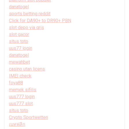
danatogel
sports betting reddit
Click for DA90+ to DR90+ PBN
slot depo via qris
slot gacor
situs toto
uus77 login
danatogel
mewahbet
casino utan licens
IMEI check
foya88
memek sifilis
uus777 login
uus777 slot
situs toto
Crypto Sportwetten
เบทฟลิก