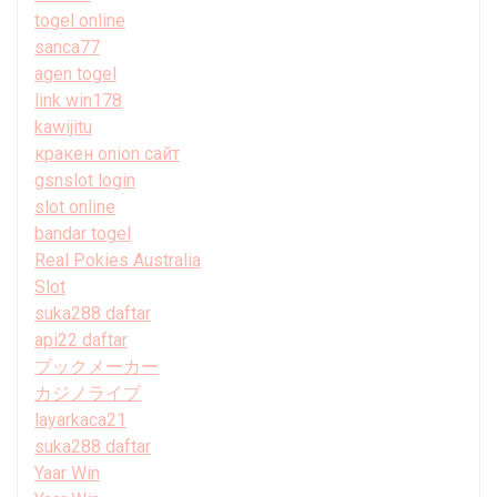
togel online
sanca77
agen togel
link win178
kawijitu
кракен onion сайт
gsnslot login
slot online
bandar togel
Real Pokies Australia
Slot
suka288 daftar
api22 daftar
ブックメーカー
カジノライブ
layarkaca21
suka288 daftar
Yaar Win