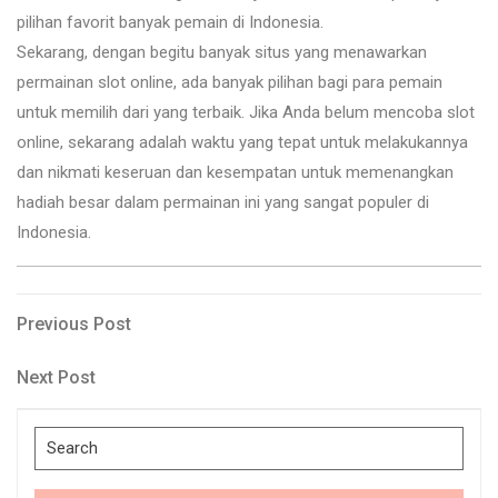
pilihan favorit banyak pemain di Indonesia.
Sekarang, dengan begitu banyak situs yang menawarkan
permainan slot online, ada banyak pilihan bagi para pemain
untuk memilih dari yang terbaik. Jika Anda belum mencoba slot
online, sekarang adalah waktu yang tepat untuk melakukannya
dan nikmati keseruan dan kesempatan untuk memenangkan
hadiah besar dalam permainan ini yang sangat populer di
Indonesia.
Post
Previous
Previous Post
Post
navigation
Next
Next Post
Post
Search
for: