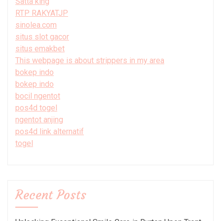
Satta king
RTP RAKYATJP
sinolea.com
situs slot gacor
situs emakbet
This webpage is about strippers in my area
bokep indo
bokep indo
bocil ngentot
pos4d togel
ngentot anjing
pos4d link alternatif
togel
Recent Posts