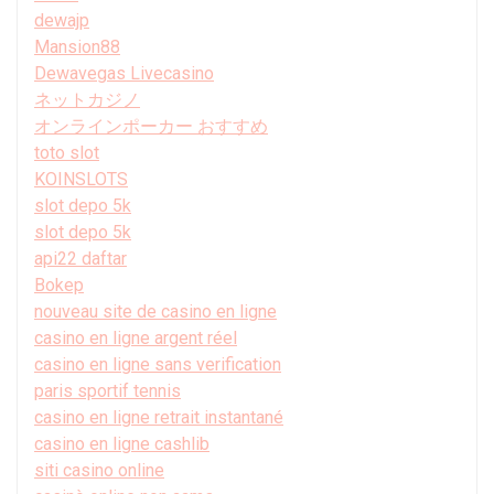
dewajp
Mansion88
Dewavegas Livecasino
ネットカジノ
オンラインポーカー おすすめ
toto slot
KOINSLOTS
slot depo 5k
slot depo 5k
api22 daftar
Bokep
nouveau site de casino en ligne
casino en ligne argent réel
casino en ligne sans verification
paris sportif tennis
casino en ligne retrait instantané
casino en ligne cashlib
siti casino online