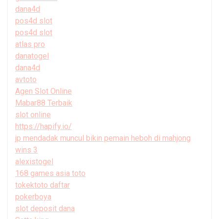
dana4d
pos4d slot
pos4d slot
atlas pro
danatogel
dana4d
avtoto
Agen Slot Online
Mabar88 Terbaik
slot online
https://hapify.io/
jp mendadak muncul bikin pemain heboh di mahjong
wins 3
alexistogel
168 games asia toto
tokektoto daftar
pokerboya
slot deposit dana