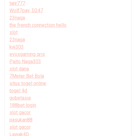
tajir777
Wolf7pay, D247
23naga
the french connection hello
slot
23naga
kw303
evosgaming qris
Paito Naga303
slot dana
7Meter Bet Bola
situs togel online
togel 4d
gobetasia
188bet login
slot gacor
pasukan88
slot gacor
Lawak4D