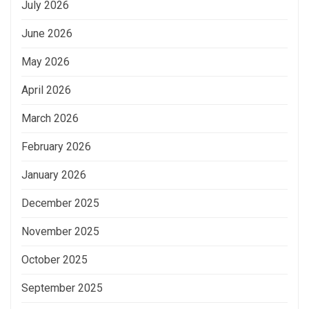
July 2026
June 2026
May 2026
April 2026
March 2026
February 2026
January 2026
December 2025
November 2025
October 2025
September 2025