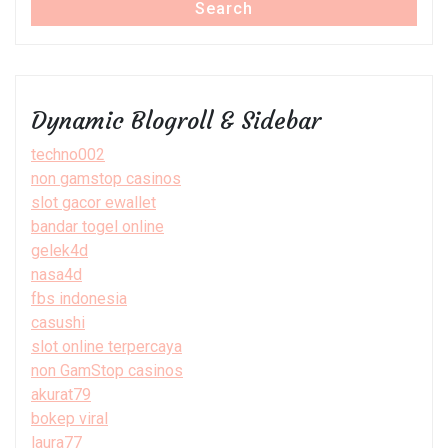
Search
Dynamic Blogroll & Sidebar
techno002
non gamstop casinos
slot gacor ewallet
bandar togel online
gelek4d
nasa4d
fbs indonesia
casushi
slot online terpercaya
non GamStop casinos
akurat79
bokep viral
laura77