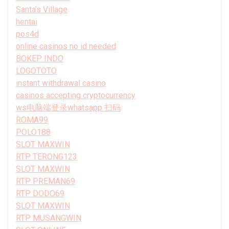
Santa’s Village
hentai
pos4d
online casinos no id needed
BOKEP INDO
LOGOTOTO
instant withdrawal casino
casinos accepting cryptocurrency
ws电脑端登录whatsapp 扫码
ROMA99
POLO188
SLOT MAXWIN
RTP TERONG123
SLOT MAXWIN
RTP PREMAN69
RTP DODO69
SLOT MAXWIN
RTP MUSANGWIN