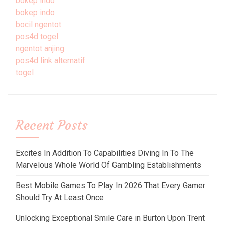
bokep indo
bokep indo
bocil ngentot
pos4d togel
ngentot anjing
pos4d link alternatif
togel
Recent Posts
Excites In Addition To Capabilities Diving In To The
Marvelous Whole World Of Gambling Establishments
Best Mobile Games To Play In 2026 That Every Gamer
Should Try At Least Once
Unlocking Exceptional Smile Care in Burton Upon Trent