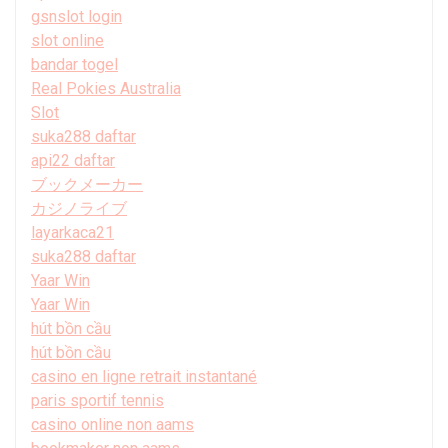
gsnslot login
slot online
bandar togel
Real Pokies Australia
Slot
suka288 daftar
api22 daftar
ブックメーカー
カジノライブ
layarkaca21
suka288 daftar
Yaar Win
Yaar Win
hút bồn cầu
hút bồn cầu
casino en ligne retrait instantané
paris sportif tennis
casino online non aams