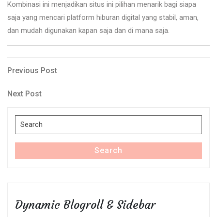
Kombinasi ini menjadikan situs ini pilihan menarik bagi siapa
saja yang mencari platform hiburan digital yang stabil, aman,
dan mudah digunakan kapan saja dan di mana saja.
Post
Previous
Previous Post
Post
navigation
Next
Next Post
Post
Search
for:
Search
Dynamic Blogroll & Sidebar