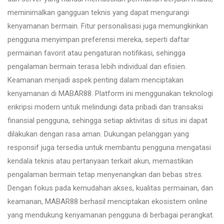
meminimalkan gangguan teknis yang dapat mengurangi
kenyamanan bermain. Fitur personalisasi juga memungkinkan
pengguna menyimpan preferensi mereka, seperti daftar
permainan favorit atau pengaturan notifikasi, sehingga
pengalaman bermain terasa lebih individual dan efisien.
Keamanan menjadi aspek penting dalam menciptakan
kenyamanan di MABAR88. Platform ini menggunakan teknologi
enkripsi modern untuk melindungi data pribadi dan transaksi
finansial pengguna, sehingga setiap aktivitas di situs ini dapat
dilakukan dengan rasa aman. Dukungan pelanggan yang
responsif juga tersedia untuk membantu pengguna mengatasi
kendala teknis atau pertanyaan terkait akun, memastikan
pengalaman bermain tetap menyenangkan dan bebas stres.
Dengan fokus pada kemudahan akses, kualitas permainan, dan
keamanan, MABAR88 berhasil menciptakan ekosistem online
yang mendukung kenyamanan pengguna di berbagai perangkat.