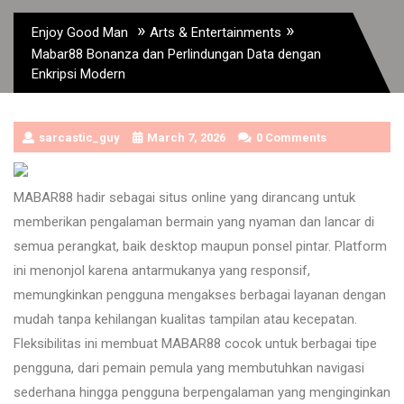
»
»
Enjoy Good Man
Arts & Entertainments
Mabar88 Bonanza dan Perlindungan Data dengan
Enkripsi Modern
sarcastic_guy
March 7, 2026
0 Comments
MABAR88 hadir sebagai situs online yang dirancang untuk
memberikan pengalaman bermain yang nyaman dan lancar di
semua perangkat, baik desktop maupun ponsel pintar. Platform
ini menonjol karena antarmukanya yang responsif,
memungkinkan pengguna mengakses berbagai layanan dengan
mudah tanpa kehilangan kualitas tampilan atau kecepatan.
Fleksibilitas ini membuat MABAR88 cocok untuk berbagai tipe
pengguna, dari pemain pemula yang membutuhkan navigasi
sederhana hingga pengguna berpengalaman yang menginginkan