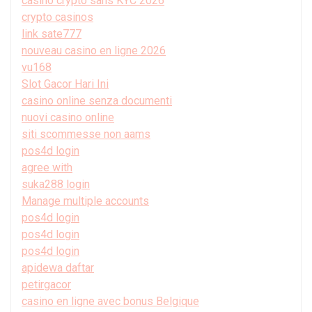
casino crypto sans KYC 2026
crypto casinos
link sate777
nouveau casino en ligne 2026
vu168
Slot Gacor Hari Ini
casino online senza documenti
nuovi casino online
siti scommesse non aams
pos4d login
agree with
suka288 login
Manage multiple accounts
pos4d login
pos4d login
pos4d login
apidewa daftar
petirgacor
casino en ligne avec bonus Belgique