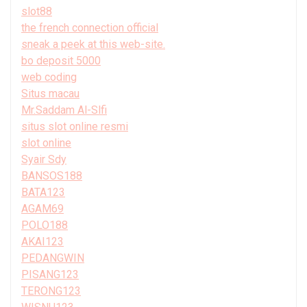
slot88
the french connection official
sneak a peek at this web-site.
bo deposit 5000
web coding
Situs macau
Mr.Saddam Al-Slfi
situs slot online resmi
slot online
Syair Sdy
BANSOS188
BATA123
AGAM69
POLO188
AKAI123
PEDANGWIN
PISANG123
TERONG123