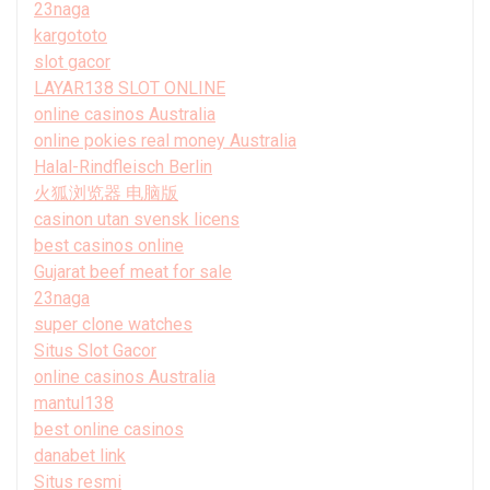
23naga
kargototo
slot gacor
LAYAR138 SLOT ONLINE
online casinos Australia
online pokies real money Australia
Halal-Rindfleisch Berlin
火狐浏览器 电脑版
casinon utan svensk licens
best casinos online
Gujarat beef meat for sale
23naga
super clone watches
Situs Slot Gacor
online casinos Australia
mantul138
best online casinos
danabet link
Situs resmi