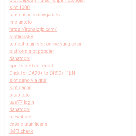
Slot Deposit Pulsa Tanpa Potongan
slot 1000
slot online malaygames
impiantoto
https://ironslotjp.com/
slotlions88
tempat main slot online yang aman
platform slot populer
danatogel
sports betting reddit
Click for DA90+ to DR90+ PBN
slot depo via qris
slot gacor
situs toto
uus77 login
danatogel
mewahbet
casino utan licens
IMEI check