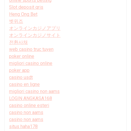
online sports betting
Slot deposit qris
Heng Ong Bet
벳위즈
オンラインカジノアプリ
オンラインカジノサイト
전환사채
web casino truc tuyen
poker online
migliori casino online
poker app
casino usdt
casino en ligne
migliori casino non aams
LOGIN ANGKASA168
casino online esteri
casino non aams
casino non aams
situs haha178