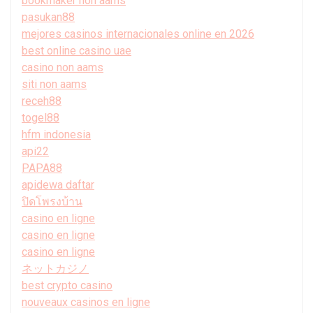
bookmaker non aams
pasukan88
mejores casinos internacionales online en 2026
best online casino uae
casino non aams
siti non aams
receh88
togel88
hfm indonesia
api22
PAPA88
apidewa daftar
ปิดโพรงบ้าน
casino en ligne
casino en ligne
casino en ligne
ネットカジノ
best crypto casino
nouveaux casinos en ligne