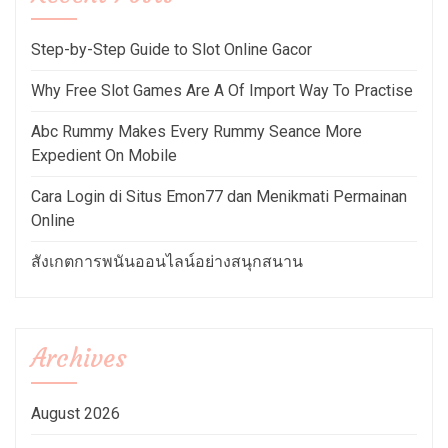
Step-by-Step Guide to Slot Online Gacor
Why Free Slot Games Are A Of Import Way To Practise
Abc Rummy Makes Every Rummy Seance More
Expedient On Mobile
Cara Login di Situs Emon77 dan Menikmati Permainan
Online
สังเกตการพนันออนไลน์อย่างสนุกสนาน
Archives
August 2026