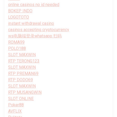
online casinos no id needed
BOKEP INDO
LOGOTOTO
instant withdrawal casino
casinos accepting cryptocurrency
ws电脑端登录whatsapp 扫码
ROMA99
POLO188
SLOT MAXWIN
RTP TERONG123
SLOT MAXWIN
RTP PREMAN69
RTP DODO69
SLOT MAXWIN
RTP MUSANGWIN
SLOT ONLINE
Poker88
AVFLIX