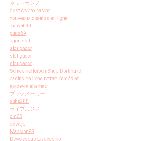
ネットカジノ
best crypto casino
nouveaux casinos en ligne
mewah99
puas69
agen slot
slot gacor
slot gacor
slot gacor
Schweinefleisch Shop Dortmund
casino en ligne retrait immédiat
apidewa alternatif
ブックメーカー
suka288
ライブカジノ
bm88
dewajp
Mansion88
Dewavegas Livecasino