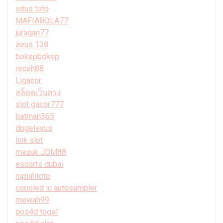
situs toto
MAFIABOLA77
juragan77
zeus 138
bokepbokep
receh88
Ligacor
สล็อตเว็บตรง
slot gacor777
batman365
dogelexus
link slot
masuk JDM88
escorts dubai
rupiahtoto
coooled ic autosampler
mewah99
pos4d togel