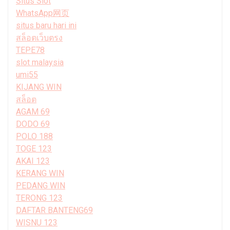
Situs Slot
WhatsApp网页
situs baru hari ini
สล็อตเว็บตรง
TEPE78
slot malaysia
umi55
KIJANG WIN
สล็อต
AGAM 69
DODO 69
POLO 188
TOGE 123
AKAI 123
KERANG WIN
PEDANG WIN
TERONG 123
DAFTAR BANTENG69
WISNU 123