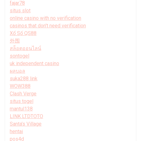
fajar78
situs slot
online casino with no verification
casinos that don't need verification
Xổ Số QS88
外围
สล็อตออนไลน์
sontogel
uk independent casino
ผลบอล
suka288 link
WOW388
Clash Verge
situs togel
mantul138
LINK LTDTOTO
Santa’s Village
hentai
pos4d