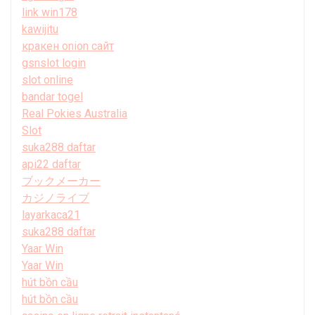
link win178
kawijitu
кракен onion сайт
gsnslot login
slot online
bandar togel
Real Pokies Australia
Slot
suka288 daftar
api22 daftar
ブックメーカー
カジノライブ
layarkaca21
suka288 daftar
Yaar Win
Yaar Win
hút bồn cầu
hút bồn cầu