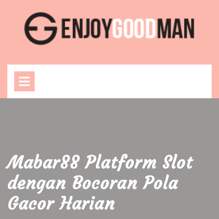
Skip
to
content
Open
Menu
Mabar88 Platform Slot
dengan Bocoran Pola
Gacor Harian