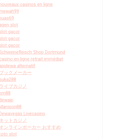
nouveaux casinos en ligne
mewah99
puas69
agen slot
slot gacor
slot gacor
slot gacor
Schweinefleisch Shop Dortmund
casino en ligne retrait immédiat
apidewa alternatif
ブックメーカー
suka288
ライブカジノ
bm88
dewajp
Mansion88
Dewavegas Livecasino
ネットカジノ
オンラインポーカー おすすめ
toto slot