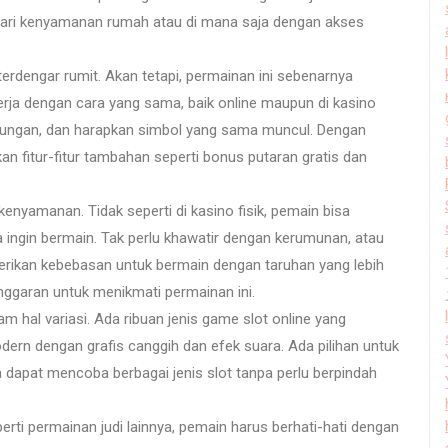
ti dari kenyamanan rumah atau di mana saja dengan akses
terdengar rumit. Akan tetapi, permainan ini sebenarnya
erja dengan cara yang sama, baik online maupun di kasino
gulungan, dan harapkan simbol yang sama muncul. Dengan
an fitur-fitur tambahan seperti bonus putaran gratis dan
enyamanan. Tidak seperti di kasino fisik, pemain bisa
ingin bermain. Tak perlu khawatir dengan kerumunan, atau
berikan kebebasan untuk bermain dengan taruhan yang lebih
ggaran untuk menikmati permainan ini.
alam hal variasi. Ada ribuan jenis game slot online yang
modern dengan grafis canggih dan efek suara. Ada pilihan untuk
ga dapat mencoba berbagai jenis slot tanpa perlu berpindah
erti permainan judi lainnya, pemain harus berhati-hati dengan