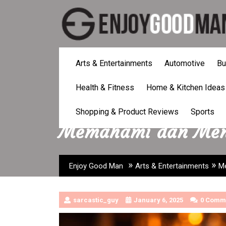
Skip
to
content
Arts & Entertainments
Automotive
Bu
Health & Fitness
Home & Kitchen Ideas
Shopping & Product Reviews
Sports
Memahami dan Meni
»
»
Enjoy Good Man
Arts & Entertainments
Me
sarcastic_guy
January 6, 2025
0 Comm