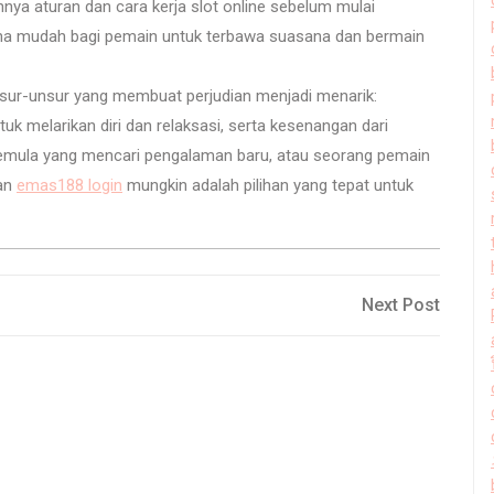
a aturan dan cara kerja slot online sebelum mulai
rena mudah bagi pemain untuk terbawa suasana dan bermain
unsur-unsur yang membuat perjudian menjadi menarik:
melarikan diri dan relaksasi, serta kesenangan dari
 pemula yang mencari pengalaman baru, atau seorang pemain
nan
emas188 login
mungkin adalah pilihan yang tepat untuk
Next
Next Post
Post