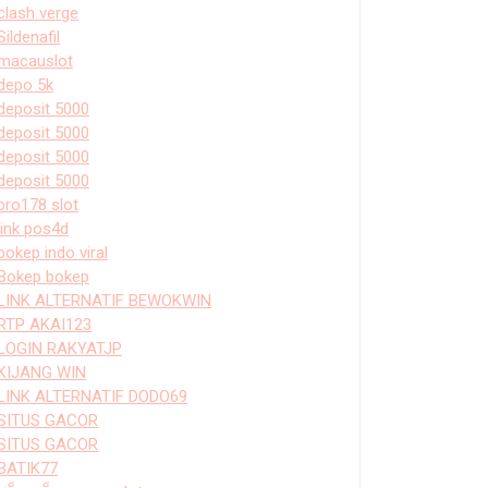
clash verge
Sildenafil
macauslot
depo 5k
deposit 5000
deposit 5000
deposit 5000
deposit 5000
bro178 slot
link pos4d
bokep indo viral
Bokep bokep
LINK ALTERNATIF BEWOKWIN
RTP AKAI123
LOGIN RAKYATJP
KIJANG WIN
LINK ALTERNATIF DODO69
SITUS GACOR
SITUS GACOR
BATIK77