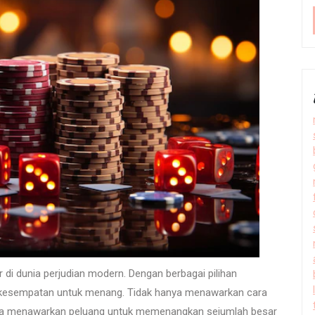
 di dunia perjudian modern. Dengan berbagai pilihan
k kesempatan untuk menang. Tidak hanya menawarkan cara
uga menawarkan peluang untuk memenangkan sejumlah besar