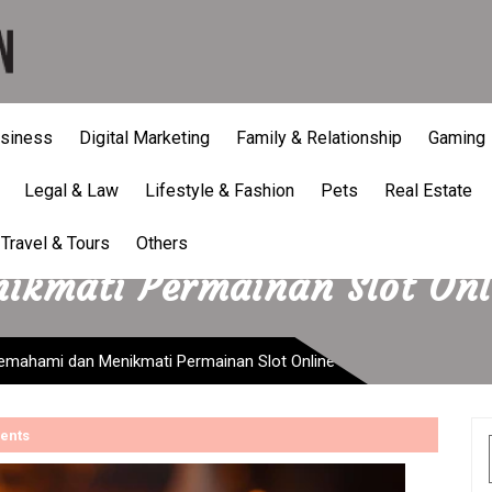
siness
Digital Marketing
Family & Relationship
Gaming
Legal & Law
Lifestyle & Fashion
Pets
Real Estate
Travel & Tours
Others
kmati Permainan Slot Onl
mahami dan Menikmati Permainan Slot Online
ents