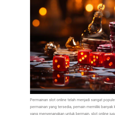
Permainan slot online telah menjadi sangat populer
permainan yang tersedia, pemain memiliki banya
yang menyenangkan untuk bermain, slot online j