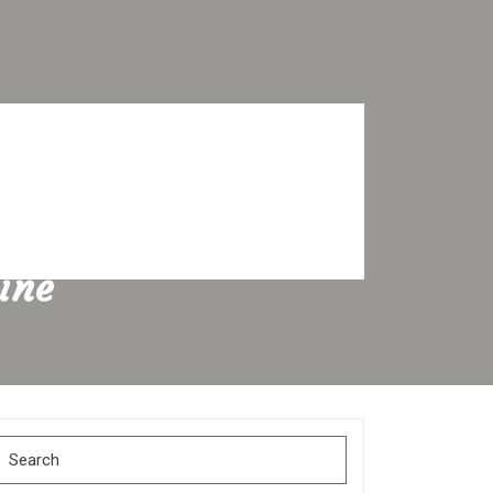
ine
Search
for: